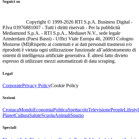
Seguici su
Copyright © 1999-
2026
RTI S.p.A. Business Digital -
P.Iva 03976881007 - Tutti i diritti riservati - Per la pubblicità
Mediamond S.p.A. - RTI S.p.A., Mediaset N.V., sede legale
Amsterdam (Paesi Bassi) - Uffici Viale Europa 46, 20093 Cologno
Monzese (MI)
Rispetto ai contenuti e ai dati personali trasmessi e/o
riprodotti è vietata ogni utilizzazione funzionale all’addestramento di
sistemi di intelligenza artificiale generativa. È altresì fatto divieto
espresso di utilizzare mezzi automatizzati di data scraping.
Legal
Corporate
Privacy Policy
Cookie Policy
Sezioni
Cronaca
Mondo
Economia
Politica
Spettacolo
Televisione
People
Lifestyl
Planet
Cultura
Salute
Scuola
Animali
Spazio
Speciali