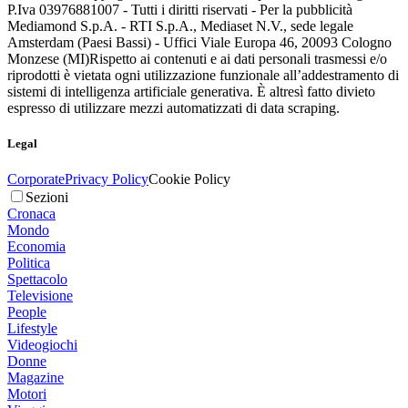
P.Iva 03976881007 - Tutti i diritti riservati - Per la pubblicità
Mediamond S.p.A. - RTI S.p.A., Mediaset N.V., sede legale
Amsterdam (Paesi Bassi) - Uffici Viale Europa 46, 20093 Cologno
Monzese (MI)
Rispetto ai contenuti e ai dati personali trasmessi e/o
riprodotti è vietata ogni utilizzazione funzionale all’addestramento di
sistemi di intelligenza artificiale generativa. È altresì fatto divieto
espresso di utilizzare mezzi automatizzati di data scraping.
Legal
Corporate
Privacy Policy
Cookie Policy
Sezioni
Cronaca
Mondo
Economia
Politica
Spettacolo
Televisione
People
Lifestyle
Videogiochi
Donne
Magazine
Motori