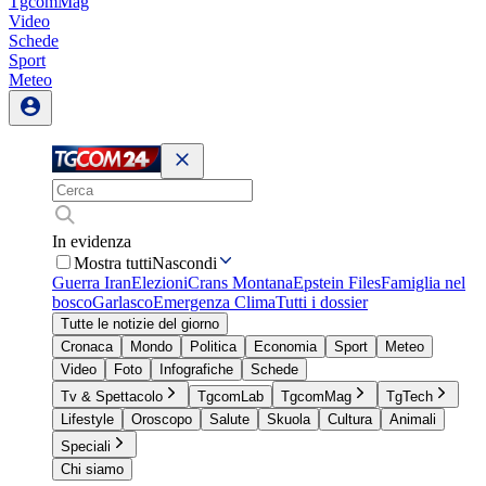
TgcomMag
Video
Schede
Sport
Meteo
In evidenza
Mostra tutti
Nascondi
Guerra Iran
Elezioni
Crans Montana
Epstein Files
Famiglia nel
bosco
Garlasco
Emergenza Clima
Tutti i dossier
Tutte le notizie del giorno
Cronaca
Mondo
Politica
Economia
Sport
Meteo
Video
Foto
Infografiche
Schede
Tv & Spettacolo
TgcomLab
TgcomMag
TgTech
Lifestyle
Oroscopo
Salute
Skuola
Cultura
Animali
Speciali
Chi siamo