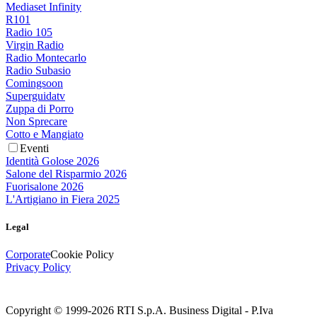
Mediaset Infinity
R101
Radio 105
Virgin Radio
Radio Montecarlo
Radio Subasio
Comingsoon
Superguidatv
Zuppa di Porro
Non Sprecare
Cotto e Mangiato
Eventi
Identità Golose 2026
Salone del Risparmio 2026
Fuorisalone 2026
L'Artigiano in Fiera 2025
Legal
Corporate
Cookie Policy
Privacy Policy
Copyright © 1999-
2026
RTI S.p.A. Business Digital - P.Iva