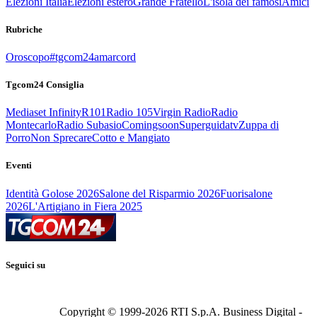
Elezioni Italia
Elezioni estero
Grande Fratello
L'isola dei famosi
Amici
Rubriche
Oroscopo
#tgcom24amarcord
Tgcom24 Consiglia
Mediaset Infinity
R101
Radio 105
Virgin Radio
Radio
Montecarlo
Radio Subasio
Comingsoon
Superguidatv
Zuppa di
Porro
Non Sprecare
Cotto e Mangiato
Eventi
Identità Golose 2026
Salone del Risparmio 2026
Fuorisalone
2026
L'Artigiano in Fiera 2025
Seguici su
Copyright © 1999-
2026
RTI S.p.A. Business Digital -