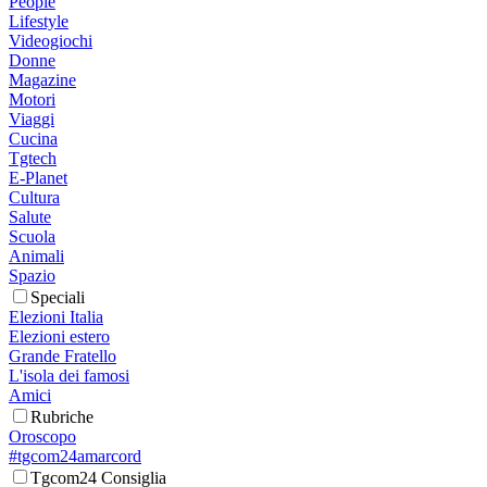
People
Lifestyle
Videogiochi
Donne
Magazine
Motori
Viaggi
Cucina
Tgtech
E-Planet
Cultura
Salute
Scuola
Animali
Spazio
Speciali
Elezioni Italia
Elezioni estero
Grande Fratello
L'isola dei famosi
Amici
Rubriche
Oroscopo
#tgcom24amarcord
Tgcom24 Consiglia