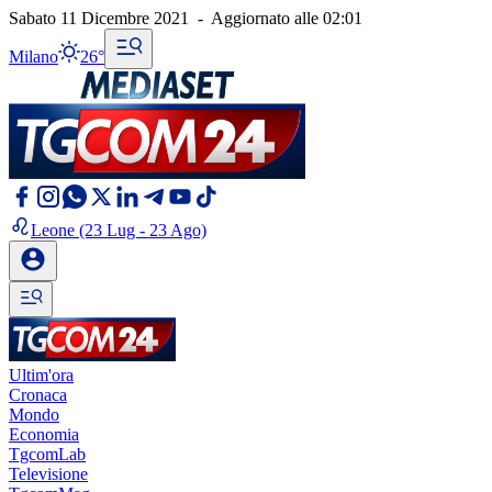
Sabato 11 Dicembre 2021
-
Aggiornato alle
02:01
Milano
26°
Leone
(23 Lug - 23 Ago)
Ultim'ora
Cronaca
Mondo
Economia
TgcomLab
Televisione