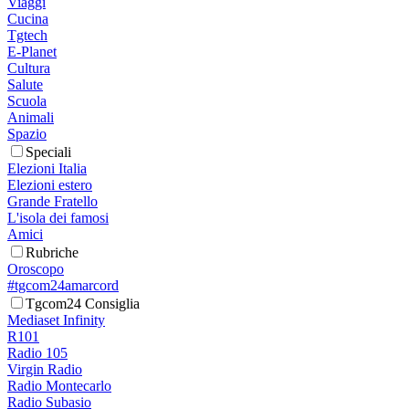
Viaggi
Cucina
Tgtech
E-Planet
Cultura
Salute
Scuola
Animali
Spazio
Speciali
Elezioni Italia
Elezioni estero
Grande Fratello
L'isola dei famosi
Amici
Rubriche
Oroscopo
#tgcom24amarcord
Tgcom24 Consiglia
Mediaset Infinity
R101
Radio 105
Virgin Radio
Radio Montecarlo
Radio Subasio