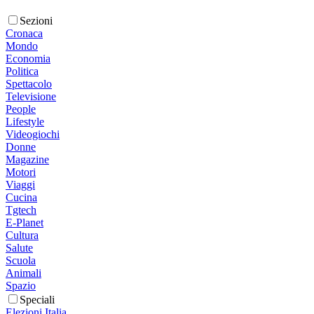
Sezioni
Cronaca
Mondo
Economia
Politica
Spettacolo
Televisione
People
Lifestyle
Videogiochi
Donne
Magazine
Motori
Viaggi
Cucina
Tgtech
E-Planet
Cultura
Salute
Scuola
Animali
Spazio
Speciali
Elezioni Italia