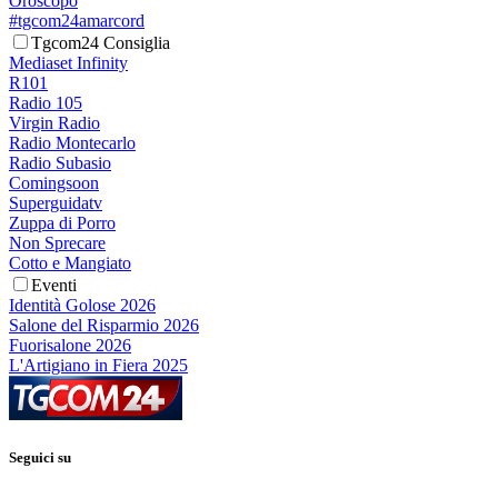
Oroscopo
#tgcom24amarcord
Tgcom24 Consiglia
Mediaset Infinity
R101
Radio 105
Virgin Radio
Radio Montecarlo
Radio Subasio
Comingsoon
Superguidatv
Zuppa di Porro
Non Sprecare
Cotto e Mangiato
Eventi
Identità Golose 2026
Salone del Risparmio 2026
Fuorisalone 2026
L'Artigiano in Fiera 2025
Seguici su