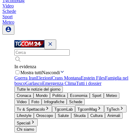
TgcomMag
Video
Schede
Sport
Meteo
In evidenza
Mostra tutti
Nascondi
Guerra Iran
Elezioni
Crans Montana
Epstein Files
Famiglia nel
bosco
Garlasco
Emergenza Clima
Tutti i dossier
Tutte le notizie del giorno
Cronaca
Mondo
Politica
Economia
Sport
Meteo
Video
Foto
Infografiche
Schede
Tv & Spettacolo
TgcomLab
TgcomMag
TgTech
Lifestyle
Oroscopo
Salute
Skuola
Cultura
Animali
Speciali
Chi siamo