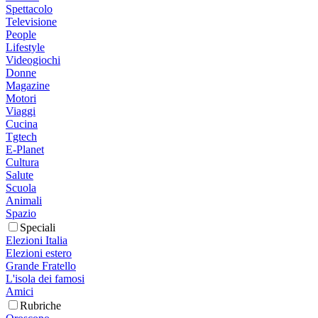
Spettacolo
Televisione
People
Lifestyle
Videogiochi
Donne
Magazine
Motori
Viaggi
Cucina
Tgtech
E-Planet
Cultura
Salute
Scuola
Animali
Spazio
Speciali
Elezioni Italia
Elezioni estero
Grande Fratello
L'isola dei famosi
Amici
Rubriche