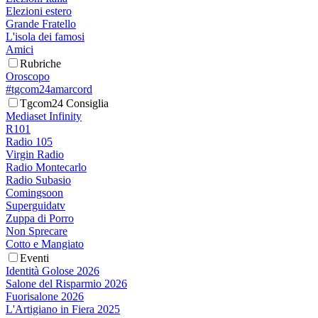
Elezioni estero
Grande Fratello
L'isola dei famosi
Amici
Rubriche
Oroscopo
#tgcom24amarcord
Tgcom24 Consiglia
Mediaset Infinity
R101
Radio 105
Virgin Radio
Radio Montecarlo
Radio Subasio
Comingsoon
Superguidatv
Zuppa di Porro
Non Sprecare
Cotto e Mangiato
Eventi
Identità Golose 2026
Salone del Risparmio 2026
Fuorisalone 2026
L'Artigiano in Fiera 2025