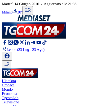
Martedì 14 Giugno 2016
-
Aggiornato alle
21:36
Milano
30°
Leone
(23 Lug - 23 Ago)
Ultim'ora
Cronaca
Mondo
Economia
TgcomLab
Televisione