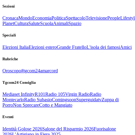
Sezioni
Cronaca
Mondo
Economia
Politica
Spettacolo
Televisione
People
Lifestyl
Planet
Cultura
Salute
Scuola
Animali
Spazio
Speciali
Elezioni Italia
Elezioni estero
Grande Fratello
L'isola dei famosi
Amici
Rubriche
Oroscopo
#tgcom24amarcord
Tgcom24 Consiglia
Mediaset Infinity
R101
Radio 105
Virgin Radio
Radio
Montecarlo
Radio Subasio
Comingsoon
Superguidatv
Zuppa di
Porro
Non Sprecare
Cotto e Mangiato
Eventi
Identità Golose 2026
Salone del Risparmio 2026
Fuorisalone
2026
L'Artigiano in Fiera 2025