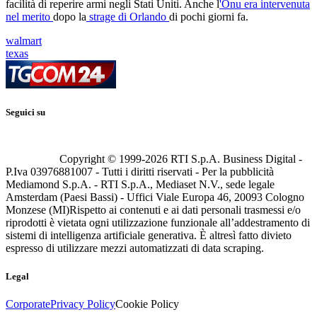
facilità di reperire armi negli Stati Uniti. Anche l
'Onu era intervenuta
nel merito
dopo la
strage di Orlando
di pochi giorni fa.
walmart
texas
Seguici su
Copyright © 1999-
2026
RTI S.p.A. Business Digital -
P.Iva 03976881007 - Tutti i diritti riservati - Per la pubblicità
Mediamond S.p.A. - RTI S.p.A., Mediaset N.V., sede legale
Amsterdam (Paesi Bassi) - Uffici Viale Europa 46, 20093 Cologno
Monzese (MI)
Rispetto ai contenuti e ai dati personali trasmessi e/o
riprodotti è vietata ogni utilizzazione funzionale all’addestramento di
sistemi di intelligenza artificiale generativa. È altresì fatto divieto
espresso di utilizzare mezzi automatizzati di data scraping.
Legal
Corporate
Privacy Policy
Cookie Policy