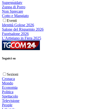
Superguidatv
Zuppa di Porro
Non Sprecare
Cotto e Mangiato
Eventi
Identità Golose 2026
Salone del Risparmio 2026
Fuorisalone 2026
L'Artigiano in Fiera 2025
Seguici su
Sezioni
Cronaca
Mondo
Economia
Politica
Spettacolo
Televisione
People