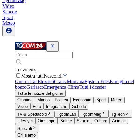
TgcomMag
Video
Schede
Sport
Meteo
In evidenza
Mostra tutti
Nascondi
Guerra Iran
Elezioni
Crans Montana
Epstein Files
Famiglia nel
bosco
Garlasco
Emergenza Clima
Tutti i dossier
Tutte le notizie del giorno
Cronaca
Mondo
Politica
Economia
Sport
Meteo
Video
Foto
Infografiche
Schede
Tv & Spettacolo
TgcomLab
TgcomMag
TgTech
Lifestyle
Oroscopo
Salute
Skuola
Cultura
Animali
Speciali
Chi siamo