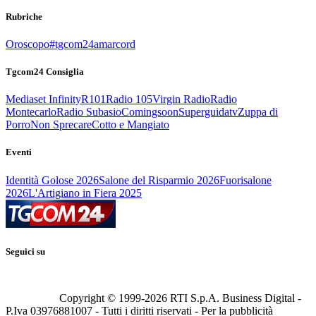
Rubriche
Oroscopo
#tgcom24amarcord
Tgcom24 Consiglia
Mediaset Infinity
R101
Radio 105
Virgin Radio
Radio
Montecarlo
Radio Subasio
Comingsoon
Superguidatv
Zuppa di
Porro
Non Sprecare
Cotto e Mangiato
Eventi
Identità Golose 2026
Salone del Risparmio 2026
Fuorisalone
2026
L'Artigiano in Fiera 2025
Seguici su
Copyright © 1999-
2026
RTI S.p.A. Business Digital -
P.Iva 03976881007 - Tutti i diritti riservati - Per la pubblicità