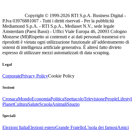
Copyright © 1999-
2026
RTI S.p.A. Business Digital -
P.Iva 03976881007 - Tutti i diritti riservati - Per la pubblicità
Mediamond S.p.A. - RTI S.p.A., Mediaset N.V., sede legale
Amsterdam (Paesi Bassi) - Uffici Viale Europa 46, 20093 Cologno
Monzese (MI)
Rispetto ai contenuti e ai dati personali trasmessi e/o
riprodotti è vietata ogni utilizzazione funzionale all’addestramento di
sistemi di intelligenza artificiale generativa. È altresì fatto divieto
espresso di utilizzare mezzi automatizzati di data scraping.
Legal
Corporate
Privacy Policy
Cookie Policy
Sezioni
Cronaca
Mondo
Economia
Politica
Spettacolo
Televisione
People
Lifestyl
Planet
Cultura
Salute
Scuola
Animali
Spazio
Speciali
Elezioni Italia
Elezioni estero
Grande Fratello
L'isola dei famosi
Amici