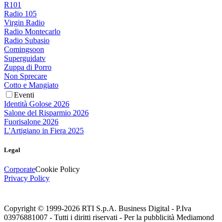
R101
Radio 105
Virgin Radio
Radio Montecarlo
Radio Subasio
Comingsoon
Superguidatv
Zuppa di Porro
Non Sprecare
Cotto e Mangiato
Eventi
Identità Golose 2026
Salone del Risparmio 2026
Fuorisalone 2026
L'Artigiano in Fiera 2025
Legal
Corporate
Cookie Policy
Privacy Policy
Copyright © 1999-
2026
RTI S.p.A. Business Digital - P.Iva
03976881007 - Tutti i diritti riservati - Per la pubblicità Mediamond