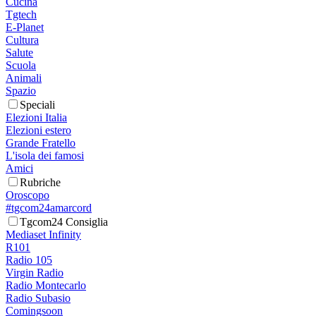
Cucina
Tgtech
E-Planet
Cultura
Salute
Scuola
Animali
Spazio
Speciali
Elezioni Italia
Elezioni estero
Grande Fratello
L'isola dei famosi
Amici
Rubriche
Oroscopo
#tgcom24amarcord
Tgcom24 Consiglia
Mediaset Infinity
R101
Radio 105
Virgin Radio
Radio Montecarlo
Radio Subasio
Comingsoon