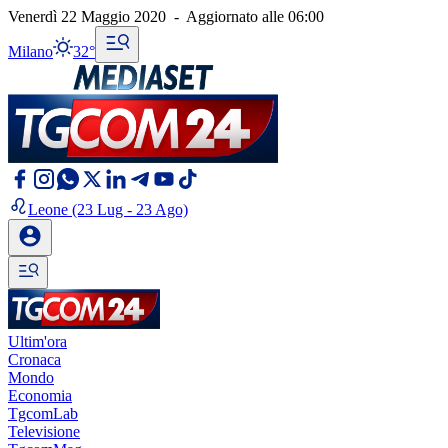
Venerdì 22 Maggio 2020
-
Aggiornato alle
06:00
Milano
32°
Leone
(23 Lug - 23 Ago)
Ultim'ora
Cronaca
Mondo
Economia
TgcomLab
Televisione