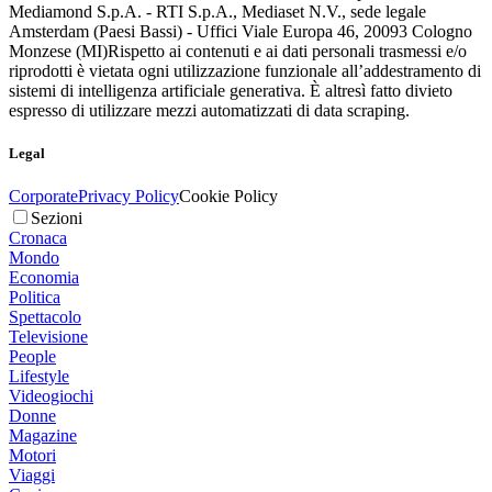
Mediamond S.p.A. - RTI S.p.A., Mediaset N.V., sede legale
Amsterdam (Paesi Bassi) - Uffici Viale Europa 46, 20093 Cologno
Monzese (MI)
Rispetto ai contenuti e ai dati personali trasmessi e/o
riprodotti è vietata ogni utilizzazione funzionale all’addestramento di
sistemi di intelligenza artificiale generativa. È altresì fatto divieto
espresso di utilizzare mezzi automatizzati di data scraping.
Legal
Corporate
Privacy Policy
Cookie Policy
Sezioni
Cronaca
Mondo
Economia
Politica
Spettacolo
Televisione
People
Lifestyle
Videogiochi
Donne
Magazine
Motori
Viaggi