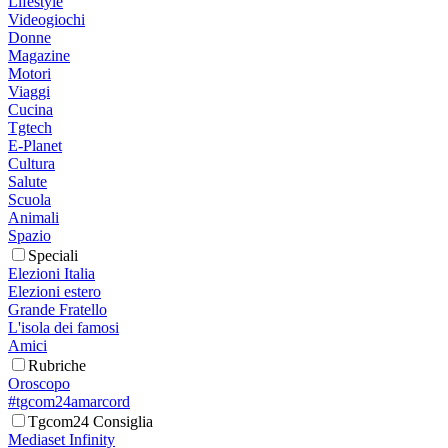
Lifestyle
Videogiochi
Donne
Magazine
Motori
Viaggi
Cucina
Tgtech
E-Planet
Cultura
Salute
Scuola
Animali
Spazio
Speciali
Elezioni Italia
Elezioni estero
Grande Fratello
L'isola dei famosi
Amici
Rubriche
Oroscopo
#tgcom24amarcord
Tgcom24 Consiglia
Mediaset Infinity