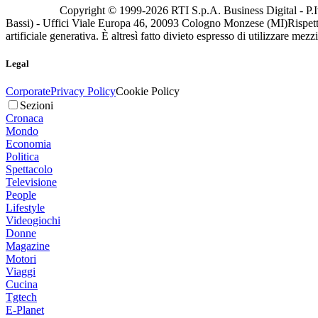
Copyright © 1999-
2026
RTI S.p.A. Business Digital - P.I
Bassi) - Uffici Viale Europa 46, 20093 Cologno Monzese (MI)
Rispett
artificiale generativa. È altresì fatto divieto espresso di utilizzare mez
Legal
Corporate
Privacy Policy
Cookie Policy
Sezioni
Cronaca
Mondo
Economia
Politica
Spettacolo
Televisione
People
Lifestyle
Videogiochi
Donne
Magazine
Motori
Viaggi
Cucina
Tgtech
E-Planet