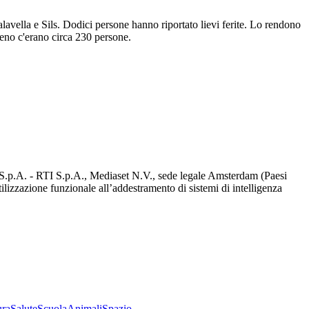
alavella e Sils. Dodici persone hanno riportato lievi ferite. Lo rendono
treno c'erano circa 230 persone.
d S.p.A. - RTI S.p.A., Mediaset N.V., sede legale Amsterdam (Paesi
utilizzazione funzionale all’addestramento di sistemi di intelligenza
ura
Salute
Scuola
Animali
Spazio