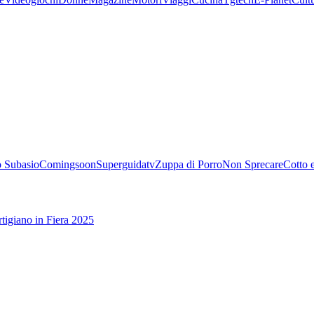
 Subasio
Comingsoon
Superguidatv
Zuppa di Porro
Non Sprecare
Cotto 
tigiano in Fiera 2025