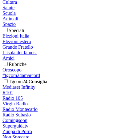
Cultura
Salute
Scuola
Animali
Spazio
Speciali
Elezioni Italia
Elezioni estero
Grande Fratello
L'isola dei famosi
Amici
Rubriche
Oroscopo
#tgcom24amarcord
Tgcom24 Consiglia
Mediaset Infinity
R101
Radio 105
Virgin Radio
Radio Montecarlo
Radio Subasio
Comingsoon
Superguidatv
Zuppa di Porro
Non Sprecare