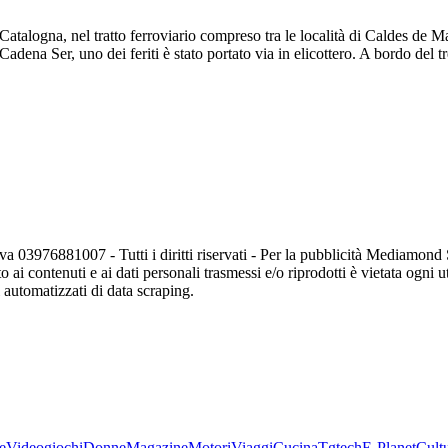
Catalogna, nel tratto ferroviario compreso tra le località di Caldes de M
adena Ser, uno dei feriti è stato portato via in elicottero. A bordo del 
va 03976881007 - Tutti i diritti riservati - Per la pubblicità Mediamon
o ai contenuti e ai dati personali trasmessi e/o riprodotti è vietata ogni 
zi automatizzati di data scraping.
e
Videogiochi
Donne
Magazine
Motori
Viaggi
Cucina
Tgtech
E-Planet
Cult