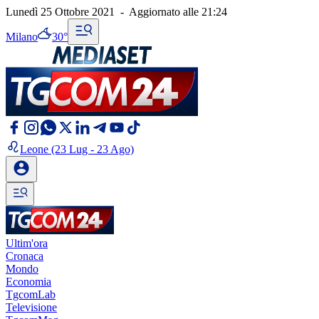
Lunedì 25 Ottobre 2021
-
Aggiornato alle
21:24
Milano
30°
Leone
(23 Lug - 23 Ago)
Ultim'ora
Cronaca
Mondo
Economia
TgcomLab
Televisione