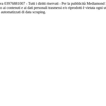
va 03976881007 - Tutti i diritti riservati - Per la pubblicità Mediamon
o ai contenuti e ai dati personali trasmessi e/o riprodotti è vietata ogni 
zi automatizzati di data scraping.