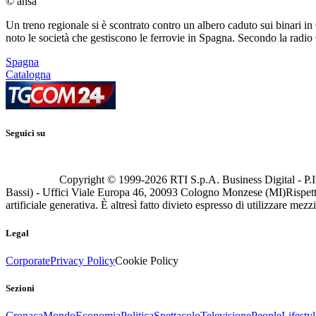
© ansa
Un treno regionale si è scontrato contro un albero caduto sui binari in 
noto le società che gestiscono le ferrovie in Spagna. Secondo la radio C
Spagna
Catalogna
Seguici su
Copyright © 1999-
2026
RTI S.p.A. Business Digital - P.I
Bassi) - Uffici Viale Europa 46, 20093 Cologno Monzese (MI)
Rispett
artificiale generativa. È altresì fatto divieto espresso di utilizzare mez
Legal
Corporate
Privacy Policy
Cookie Policy
Sezioni
Cronaca
Mondo
Economia
Politica
Spettacolo
Televisione
People
Lifestyl