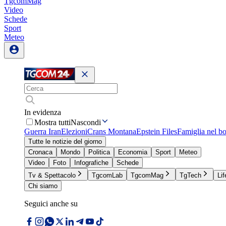
TgcomMag
Video
Schede
Sport
Meteo
In evidenza
Mostra tutti
Nascondi
Guerra Iran
Elezioni
Crans Montana
Epstein Files
Famiglia nel b
Tutte le notizie del giorno
Cronaca
Mondo
Politica
Economia
Sport
Meteo
Video
Foto
Infografiche
Schede
Tv & Spettacolo
TgcomLab
TgcomMag
TgTech
Lif
Chi siamo
Seguici anche su