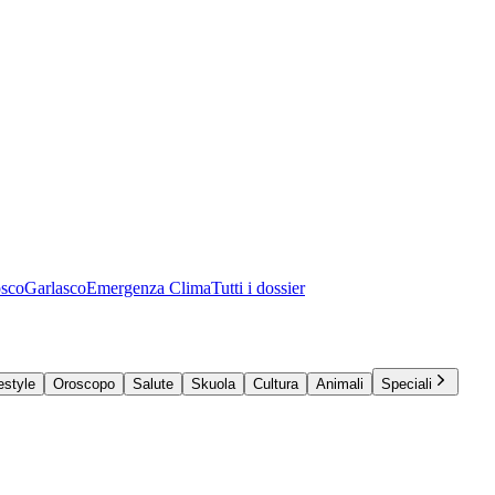
osco
Garlasco
Emergenza Clima
Tutti i dossier
estyle
Oroscopo
Salute
Skuola
Cultura
Animali
Speciali