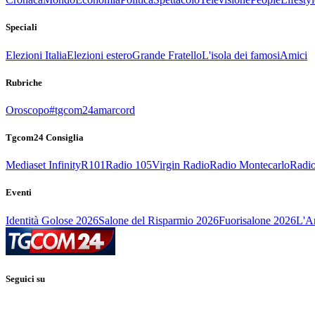
Speciali
Elezioni Italia
Elezioni estero
Grande Fratello
L'isola dei famosi
Amici
Rubriche
Oroscopo
#tgcom24amarcord
Tgcom24 Consiglia
Mediaset Infinity
R101
Radio 105
Virgin Radio
Radio Montecarlo
Radio
Eventi
Identità Golose 2026
Salone del Risparmio 2026
Fuorisalone 2026
L'Ar
Seguici su