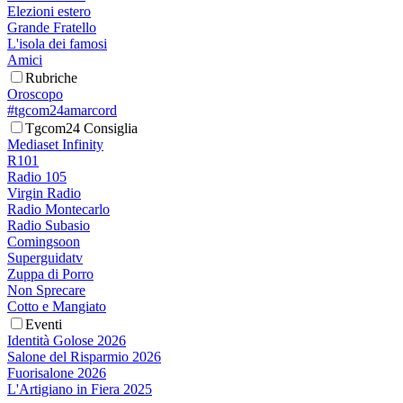
Elezioni estero
Grande Fratello
L'isola dei famosi
Amici
Rubriche
Oroscopo
#tgcom24amarcord
Tgcom24 Consiglia
Mediaset Infinity
R101
Radio 105
Virgin Radio
Radio Montecarlo
Radio Subasio
Comingsoon
Superguidatv
Zuppa di Porro
Non Sprecare
Cotto e Mangiato
Eventi
Identità Golose 2026
Salone del Risparmio 2026
Fuorisalone 2026
L'Artigiano in Fiera 2025