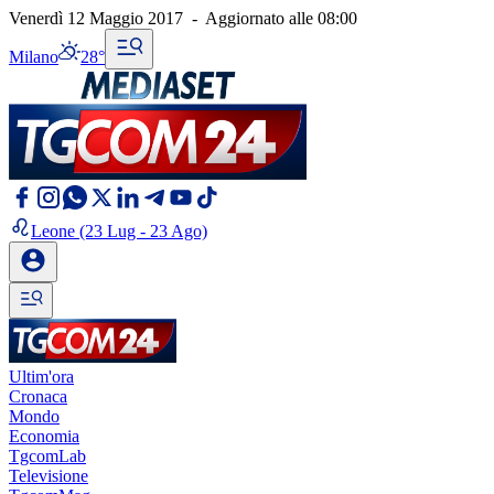
Venerdì 12 Maggio 2017
-
Aggiornato alle
08:00
Milano
28°
Leone
(23 Lug - 23 Ago)
Ultim'ora
Cronaca
Mondo
Economia
TgcomLab
Televisione