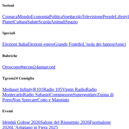
Sezioni
Cronaca
Mondo
Economia
Politica
Spettacolo
Televisione
People
Lifestyl
Planet
Cultura
Salute
Scuola
Animali
Spazio
Speciali
Elezioni Italia
Elezioni estero
Grande Fratello
L'isola dei famosi
Amici
Rubriche
Oroscopo
#tgcom24amarcord
Tgcom24 Consiglia
Mediaset Infinity
R101
Radio 105
Virgin Radio
Radio
Montecarlo
Radio Subasio
Comingsoon
Superguidatv
Zuppa di
Porro
Non Sprecare
Cotto e Mangiato
Eventi
Identità Golose 2026
Salone del Risparmio 2026
Fuorisalone
2026
L'Artigiano in Fiera 2025