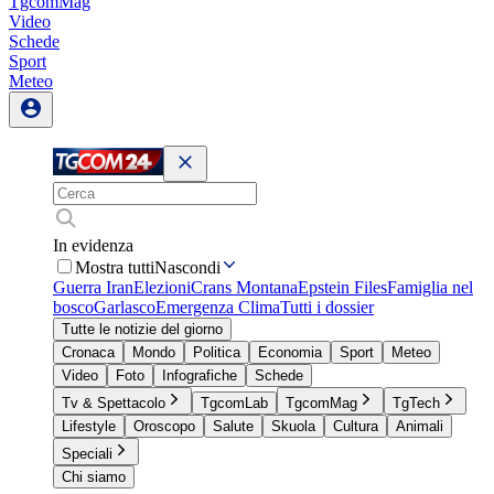
TgcomMag
Video
Schede
Sport
Meteo
In evidenza
Mostra tutti
Nascondi
Guerra Iran
Elezioni
Crans Montana
Epstein Files
Famiglia nel
bosco
Garlasco
Emergenza Clima
Tutti i dossier
Tutte le notizie del giorno
Cronaca
Mondo
Politica
Economia
Sport
Meteo
Video
Foto
Infografiche
Schede
Tv & Spettacolo
TgcomLab
TgcomMag
TgTech
Lifestyle
Oroscopo
Salute
Skuola
Cultura
Animali
Speciali
Chi siamo