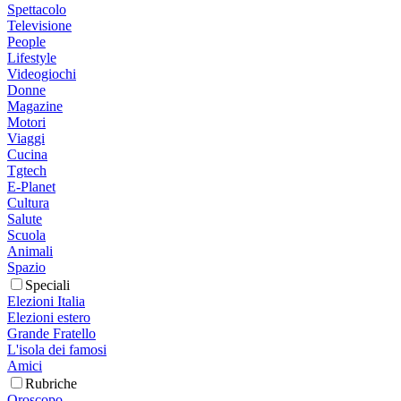
Spettacolo
Televisione
People
Lifestyle
Videogiochi
Donne
Magazine
Motori
Viaggi
Cucina
Tgtech
E-Planet
Cultura
Salute
Scuola
Animali
Spazio
Speciali
Elezioni Italia
Elezioni estero
Grande Fratello
L'isola dei famosi
Amici
Rubriche
Oroscopo