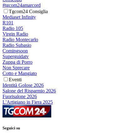
#tgcom24amarcord
Tgcom24 Consiglia
Mediaset Infinity
R101
Radio 105
Virgin Radio
Radio Montecarlo
Radio Subasio
Comingsoon
Superguidatv
Zuppa di Porro
Non Sprecare
Cotto e Mangiato
Eventi
Identità Golose 2026
Salone del Risparmio 2026
Fuorisalone 2026
L'Artigiano in Fiera 2025
Seguici su