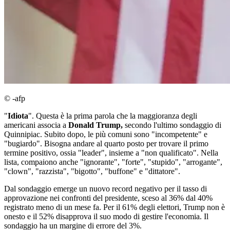
© -afp
"
Idiota
". Questa è la prima parola che la maggioranza degli
americani associa a
Donald Trump,
secondo l'ultimo sondaggio di
Quinnipiac. Subito dopo, le più comuni sono "incompetente" e
"bugiardo". Bisogna andare al quarto posto per trovare il primo
termine positivo, ossia "leader", insieme a "non qualificato". Nella
lista, compaiono anche "ignorante", "forte", "stupido", "arrogante",
"clown", "razzista", "bigotto", "buffone" e "dittatore".
Dal sondaggio emerge un nuovo record negativo per il tasso di
approvazione nei confronti del presidente, sceso al 36% dal 40%
registrato meno di un mese fa. Per il 61% degli elettori, Trump non è
onesto e il 52% disapprova il suo modo di gestire l'economia. Il
sondaggio ha un margine di errore del 3%.