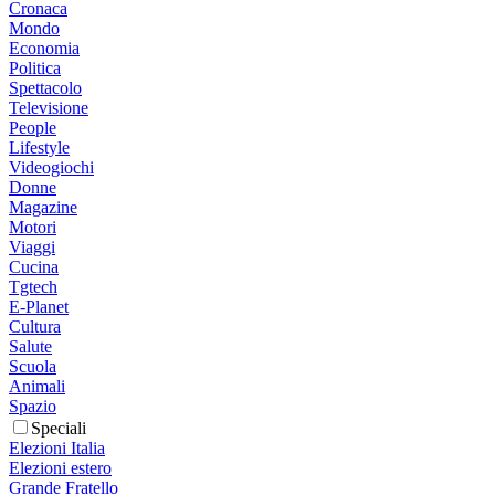
Cronaca
Mondo
Economia
Politica
Spettacolo
Televisione
People
Lifestyle
Videogiochi
Donne
Magazine
Motori
Viaggi
Cucina
Tgtech
E-Planet
Cultura
Salute
Scuola
Animali
Spazio
Speciali
Elezioni Italia
Elezioni estero
Grande Fratello