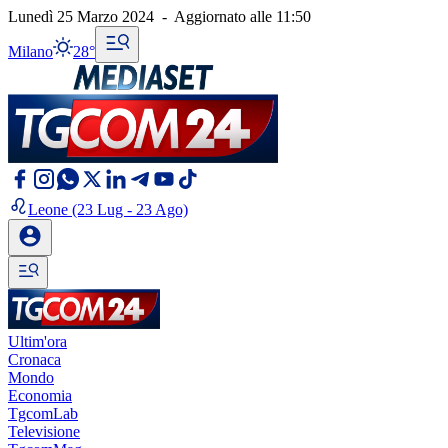
Lunedì 25 Marzo 2024
-
Aggiornato alle
11:50
Milano
28°
Leone
(23 Lug - 23 Ago)
Ultim'ora
Cronaca
Mondo
Economia
TgcomLab
Televisione