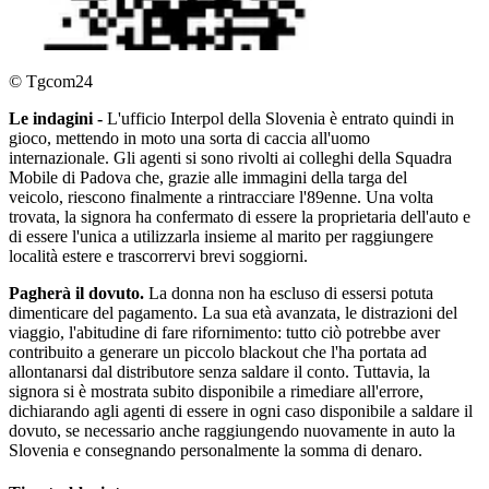
© Tgcom24
Le indagini -
L'ufficio Interpol della Slovenia è entrato quindi in
gioco, mettendo in moto una sorta di caccia all'uomo
internazionale. Gli agenti si sono rivolti ai colleghi della Squadra
Mobile di Padova che, grazie alle immagini della targa del
veicolo, riescono finalmente a rintracciare l'89enne. Una volta
trovata, la signora ha confermato di essere la proprietaria dell'auto e
di essere l'unica a utilizzarla insieme al marito per raggiungere
località estere e trascorrervi brevi soggiorni.
Pagherà il dovuto.
La donna non ha escluso di essersi potuta
dimenticare del pagamento. La sua età avanzata, le distrazioni del
viaggio, l'abitudine di fare rifornimento: tutto ciò potrebbe aver
contribuito a generare un piccolo blackout che l'ha portata ad
allontanarsi dal distributore senza saldare il conto. Tuttavia, la
signora si è mostrata subito disponibile a rimediare all'errore,
dichiarando agli agenti di essere in ogni caso disponibile a saldare il
dovuto, se necessario anche raggiungendo nuovamente in auto la
Slovenia e consegnando personalmente la somma di denaro.