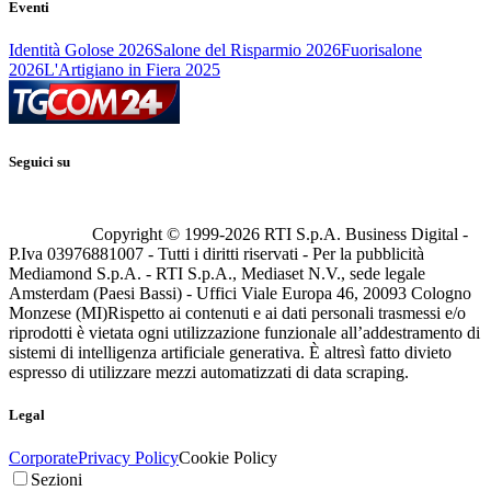
Eventi
Identità Golose 2026
Salone del Risparmio 2026
Fuorisalone
2026
L'Artigiano in Fiera 2025
Seguici su
Copyright © 1999-
2026
RTI S.p.A. Business Digital -
P.Iva 03976881007 - Tutti i diritti riservati - Per la pubblicità
Mediamond S.p.A. - RTI S.p.A., Mediaset N.V., sede legale
Amsterdam (Paesi Bassi) - Uffici Viale Europa 46, 20093 Cologno
Monzese (MI)
Rispetto ai contenuti e ai dati personali trasmessi e/o
riprodotti è vietata ogni utilizzazione funzionale all’addestramento di
sistemi di intelligenza artificiale generativa. È altresì fatto divieto
espresso di utilizzare mezzi automatizzati di data scraping.
Legal
Corporate
Privacy Policy
Cookie Policy
Sezioni