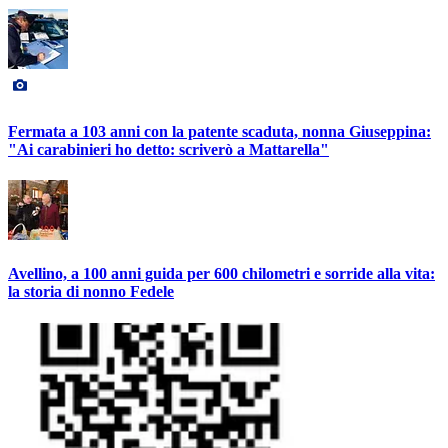
Fermata a 103 anni con la patente scaduta, nonna Giuseppina:
"Ai carabinieri ho detto: scriverò a Mattarella"
Avellino, a 100 anni guida per 600 chilometri e sorride alla vita:
la storia di nonno Fedele