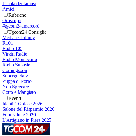
L'isola dei famosi
Amici
Rubriche
Oroscopo
#tgcom24amarcord
Tgcom24 Consiglia
Mediaset Infinity
R101
Radio 105
Virgin Radio
Radio Montecarlo
Radio Subasio
Comingsoon
Superguidatv
Zuppa di Porro
Non Sprecare
Cotto e Mangiato
Eventi
Identità Golose 2026
Salone del Risparmio 2026
Fuorisalone 2026
L'Artigiano in Fiera 2025