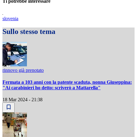
Ti potrebbe interessare
slovenia
Sullo stesso tema
rinnovo già prenotato
Fermata a 103 anni con la patente scaduta, nonna Giuseppina:
"Ai carabinieri ho detto: scriverò a Mattarella"
18 Mar 2024 - 21:38