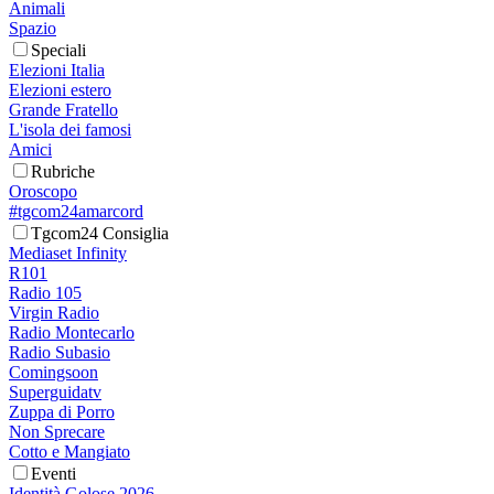
Animali
Spazio
Speciali
Elezioni Italia
Elezioni estero
Grande Fratello
L'isola dei famosi
Amici
Rubriche
Oroscopo
#tgcom24amarcord
Tgcom24 Consiglia
Mediaset Infinity
R101
Radio 105
Virgin Radio
Radio Montecarlo
Radio Subasio
Comingsoon
Superguidatv
Zuppa di Porro
Non Sprecare
Cotto e Mangiato
Eventi
Identità Golose 2026