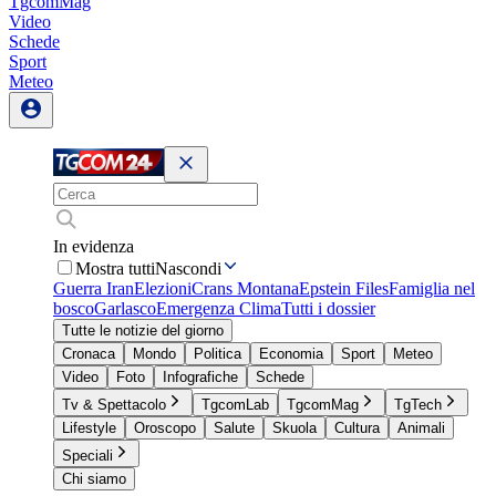
TgcomMag
Video
Schede
Sport
Meteo
In evidenza
Mostra tutti
Nascondi
Guerra Iran
Elezioni
Crans Montana
Epstein Files
Famiglia nel
bosco
Garlasco
Emergenza Clima
Tutti i dossier
Tutte le notizie del giorno
Cronaca
Mondo
Politica
Economia
Sport
Meteo
Video
Foto
Infografiche
Schede
Tv & Spettacolo
TgcomLab
TgcomMag
TgTech
Lifestyle
Oroscopo
Salute
Skuola
Cultura
Animali
Speciali
Chi siamo