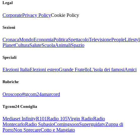
Legal
Corporate
Privacy Policy
Cookie Policy
Sezioni
Cronaca
Mondo
Economia
Politica
Spettacolo
Televisione
People
Lifestyl
Planet
Cultura
Salute
Scuola
Animali
Spazio
Speciali
Elezioni Italia
Elezioni estero
Grande Fratello
L'isola dei famosi
Amici
Rubriche
Oroscopo
#tgcom24amarcord
Tgcom24 Consiglia
Mediaset Infinity
R101
Radio 105
Virgin Radio
Radio
Montecarlo
Radio Subasio
Comingsoon
Superguidatv
Zuppa di
Porro
Non Sprecare
Cotto e Mangiato