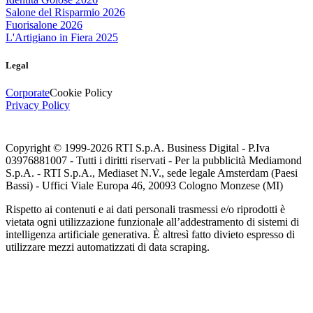
Salone del Risparmio 2026
Fuorisalone 2026
L'Artigiano in Fiera 2025
Legal
Corporate
Cookie Policy
Privacy Policy
Copyright © 1999-
2026
RTI S.p.A. Business Digital - P.Iva
03976881007 - Tutti i diritti riservati - Per la pubblicità Mediamond
S.p.A. - RTI S.p.A., Mediaset N.V., sede legale Amsterdam (Paesi
Bassi) - Uffici Viale Europa 46, 20093 Cologno Monzese (MI)
Rispetto ai contenuti e ai dati personali trasmessi e/o riprodotti è
vietata ogni utilizzazione funzionale all’addestramento di sistemi di
intelligenza artificiale generativa. È altresì fatto divieto espresso di
utilizzare mezzi automatizzati di data scraping.