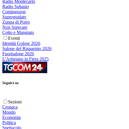
Radio Montecarlo
Radio Subasio
Comingsoon
Superguidatv
Zuppa di Porro
Non Sprecare
Cotto e Mangiato
Eventi
Identità Golose 2026
Salone del Risparmio 2026
Fuorisalone 2026
L'Artigiano in Fiera 2025
Seguici su
Sezioni
Cronaca
Mondo
Economia
Politica
Spettacolo