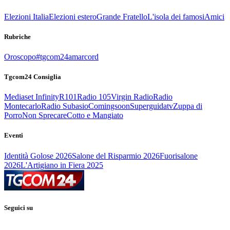
Elezioni Italia
Elezioni estero
Grande Fratello
L'isola dei famosi
Amici
Rubriche
Oroscopo
#tgcom24amarcord
Tgcom24 Consiglia
Mediaset Infinity
R101
Radio 105
Virgin Radio
Radio
Montecarlo
Radio Subasio
Comingsoon
Superguidatv
Zuppa di
Porro
Non Sprecare
Cotto e Mangiato
Eventi
Identità Golose 2026
Salone del Risparmio 2026
Fuorisalone
2026
L'Artigiano in Fiera 2025
Seguici su