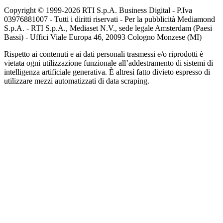
Copyright © 1999-
2026
RTI S.p.A. Business Digital - P.Iva
03976881007 - Tutti i diritti riservati - Per la pubblicità Mediamond
S.p.A. - RTI S.p.A., Mediaset N.V., sede legale Amsterdam (Paesi
Bassi) - Uffici Viale Europa 46, 20093 Cologno Monzese (MI)
Rispetto ai contenuti e ai dati personali trasmessi e/o riprodotti è
vietata ogni utilizzazione funzionale all’addestramento di sistemi di
intelligenza artificiale generativa. È altresì fatto divieto espresso di
utilizzare mezzi automatizzati di data scraping.