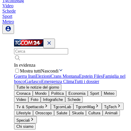
TgcomMag
Video
Schede
Sport
Meteo
In evidenza
Mostra tutti
Nascondi
Guerra Iran
Elezioni
Crans Montana
Epstein Files
Famiglia nel
bosco
Garlasco
Emergenza Clima
Tutti i dossier
Tutte le notizie del giorno
Cronaca
Mondo
Politica
Economia
Sport
Meteo
Video
Foto
Infografiche
Schede
Tv & Spettacolo
TgcomLab
TgcomMag
TgTech
Lifestyle
Oroscopo
Salute
Skuola
Cultura
Animali
Speciali
Chi siamo