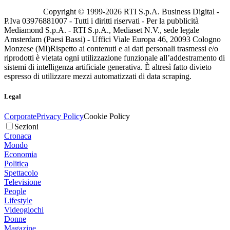
Copyright © 1999-
2026
RTI S.p.A. Business Digital -
P.Iva 03976881007 - Tutti i diritti riservati - Per la pubblicità
Mediamond S.p.A. - RTI S.p.A., Mediaset N.V., sede legale
Amsterdam (Paesi Bassi) - Uffici Viale Europa 46, 20093 Cologno
Monzese (MI)
Rispetto ai contenuti e ai dati personali trasmessi e/o
riprodotti è vietata ogni utilizzazione funzionale all’addestramento di
sistemi di intelligenza artificiale generativa. È altresì fatto divieto
espresso di utilizzare mezzi automatizzati di data scraping.
Legal
Corporate
Privacy Policy
Cookie Policy
Sezioni
Cronaca
Mondo
Economia
Politica
Spettacolo
Televisione
People
Lifestyle
Videogiochi
Donne
Magazine