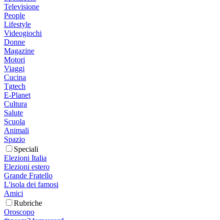
Televisione
People
Lifestyle
Videogiochi
Donne
Magazine
Motori
Viaggi
Cucina
Tgtech
E-Planet
Cultura
Salute
Scuola
Animali
Spazio
Speciali
Elezioni Italia
Elezioni estero
Grande Fratello
L'isola dei famosi
Amici
Rubriche
Oroscopo