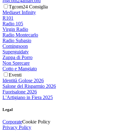
#tgcom24amarcord
Tgcom24 Consiglia
Mediaset Infinity
R101
Radio 105
Virgin Radio
Radio Montecarlo
Radio Subasio
Comingsoon
Superguidatv
Zuppa di Porro
Non Sprecare
Cotto e Mangiato
Eventi
Identità Golose 2026
Salone del Risparmio 2026
Fuorisalone 2026
L'Artigiano in Fiera 2025
Legal
Corporate
Cookie Policy
Privacy Policy