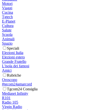
Motori
Viaggi
Cucina
Tgtech
E-Planet
Cultura
Salute
Scuola
Animali
Spazio
Speciali
Elezioni Italia
Elezioni estero
Grande Fratello
L'isola dei famosi
Amici
Rubriche
Oroscopo
#tgcom24amarcord
Tgcom24 Consiglia
Mediaset Infinity
R101
Radio 105
Virgin Radio