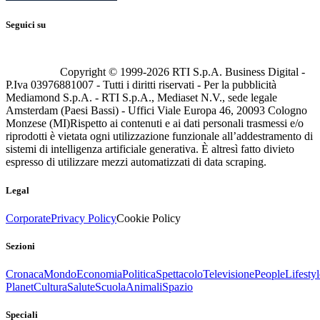
Seguici su
Copyright © 1999-
2026
RTI S.p.A. Business Digital -
P.Iva 03976881007 - Tutti i diritti riservati - Per la pubblicità
Mediamond S.p.A. - RTI S.p.A., Mediaset N.V., sede legale
Amsterdam (Paesi Bassi) - Uffici Viale Europa 46, 20093 Cologno
Monzese (MI)
Rispetto ai contenuti e ai dati personali trasmessi e/o
riprodotti è vietata ogni utilizzazione funzionale all’addestramento di
sistemi di intelligenza artificiale generativa. È altresì fatto divieto
espresso di utilizzare mezzi automatizzati di data scraping.
Legal
Corporate
Privacy Policy
Cookie Policy
Sezioni
Cronaca
Mondo
Economia
Politica
Spettacolo
Televisione
People
Lifestyl
Planet
Cultura
Salute
Scuola
Animali
Spazio
Speciali