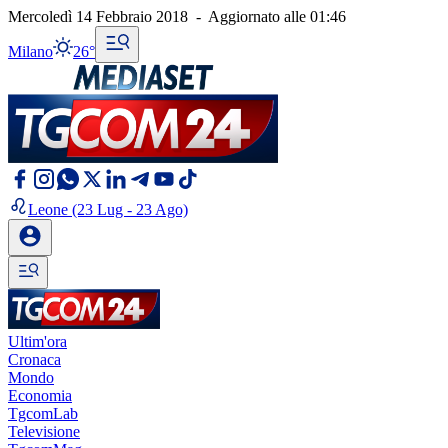
Mercoledì 14 Febbraio 2018
-
Aggiornato alle
01:46
Milano
26°
Leone
(23 Lug - 23 Ago)
Ultim'ora
Cronaca
Mondo
Economia
TgcomLab
Televisione