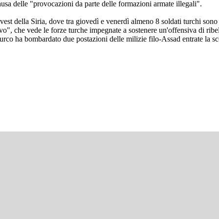
causa delle "provocazioni da parte delle formazioni armate illegali".
est della Siria, dove tra giovedì e venerdì almeno 8 soldati turchi sono
ivo", che vede le forze turche impegnate a sostenere un'offensiva di ribel
to turco ha bombardato due postazioni delle milizie filo-Assad entrate la