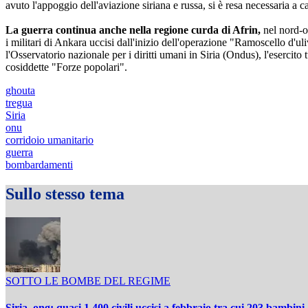
avuto l'appoggio dell'aviazione siriana e russa, si è resa necessaria a 
La guerra continua anche nella regione curda di Afrin,
nel nord-ov
i militari di Ankara uccisi dall'inizio dell'operazione "Ramoscello d'ul
l'Osservatorio nazionale per i diritti umani in Siria (Ondus), l'eserci
cosiddette "Forze popolari".
ghouta
tregua
Siria
onu
corridoio umanitario
guerra
bombardamenti
Sullo stesso tema
SOTTO LE BOMBE DEL REGIME
Siria, ong: quasi 1.400 civili uccisi a febbraio,tra cui 203 bambini