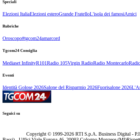
Speciali
Elezioni Italia
Elezioni estero
Grande Fratello
L'isola dei famosi
Amici
Rubriche
Oroscopo
#tgcom24amarcord
Tgcom24 Consiglia
Mediaset Infinity
R101
Radio 105
Virgin Radio
Radio Montecarlo
Radio
Eventi
Identità Golose 2026
Salone del Risparmio 2026
Fuorisalone 2026
L'Ar
Seguici su
Copyright © 1999-
2026
RTI S.p.A. Business Digital - P.I
Bassi) - Uffici Viale Europa 46, 20093 Cologno Monzese (MI)
Rispett