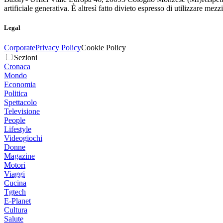
artificiale generativa. È altresì fatto divieto espresso di utilizzare mez
Legal
Corporate
Privacy Policy
Cookie Policy
Sezioni
Cronaca
Mondo
Economia
Politica
Spettacolo
Televisione
People
Lifestyle
Videogiochi
Donne
Magazine
Motori
Viaggi
Cucina
Tgtech
E-Planet
Cultura
Salute