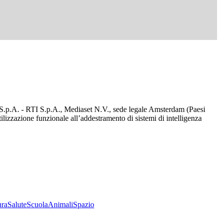
d S.p.A. - RTI S.p.A., Mediaset N.V., sede legale Amsterdam (Paesi
utilizzazione funzionale all’addestramento di sistemi di intelligenza
ura
Salute
Scuola
Animali
Spazio