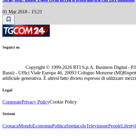
01 Mar 2018 - 15:21
Seguici su
Copyright © 1999-
2026
RTI S.p.A. Business Digital - P.I
Bassi) - Uffici Viale Europa 46, 20093 Cologno Monzese (MI)
Rispett
artificiale generativa. È altresì fatto divieto espresso di utilizzare mez
Legal
Corporate
Privacy Policy
Cookie Policy
Sezioni
Cronaca
Mondo
Economia
Politica
Spettacolo
Televisione
People
Lifestyl