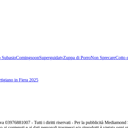
 Subasio
Comingsoon
Superguidatv
Zuppa di Porro
Non Sprecare
Cotto 
tigiano in Fiera 2025
va 03976881007 - Tutti i diritti riservati - Per la pubblicità Mediamon
o ai contenuti e ai dati personali trasmessi e/o riprodotti è vietata ogni 