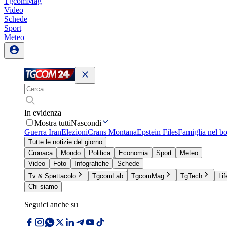
TgcomMag
Video
Schede
Sport
Meteo
In evidenza
Mostra tutti
Nascondi
Guerra Iran
Elezioni
Crans Montana
Epstein Files
Famiglia nel b
Tutte le notizie del giorno
Cronaca
Mondo
Politica
Economia
Sport
Meteo
Video
Foto
Infografiche
Schede
Tv & Spettacolo
TgcomLab
TgcomMag
TgTech
Lif
Chi siamo
Seguici anche su