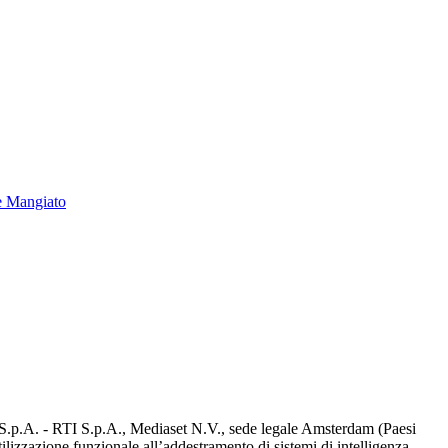
e Mangiato
d S.p.A. - RTI S.p.A., Mediaset N.V., sede legale Amsterdam (Paesi
utilizzazione funzionale all’addestramento di sistemi di intelligenza