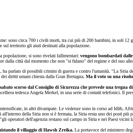
me: sono circa 700 i civili morti, tra cui più di 200 bambini, in soli 12 gi
sul territorio gli aiuti destinati alla popolazione.
lla popolazione, si sono rivelati fallimentari:
vengono bombardati dalle 
re dalla città dal momento che non "si fidano" del regime e del suo alle
 ha parlato di possibili crimini di guerra e contro l'umanità. "La Siria 
dei diritti umani chiesta dalla Gran Bretagna.
Ma il voto su una risol
sabato scorso dal Consiglio di Sicurezza che prevede una tregua di 3
iera tedesca Angela Merkel, in una serie di contatti telefonici. Il pre
intensificate, in altri divampate. Le violenze sono in corso ad Idlib, A
all'interno della Siria non si è fermata, la Siria resta uno dei posti pi
"gli operatori dell'agenzia restano sul campo in Siria e nei Paesi vicini
istando il villaggio di Hawsh Zreika.
La portavoce del ministero degl