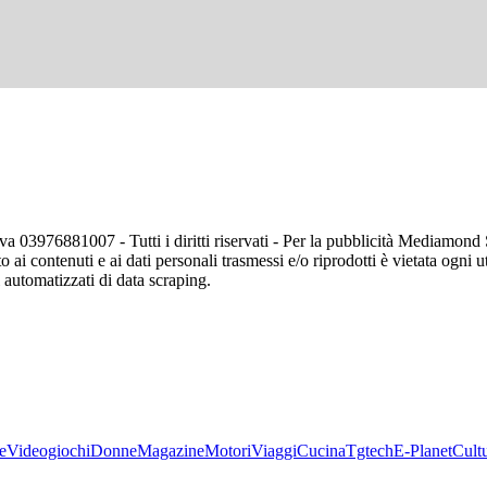
va 03976881007 - Tutti i diritti riservati - Per la pubblicità Mediamon
o ai contenuti e ai dati personali trasmessi e/o riprodotti è vietata ogni 
zi automatizzati di data scraping.
e
Videogiochi
Donne
Magazine
Motori
Viaggi
Cucina
Tgtech
E-Planet
Cult