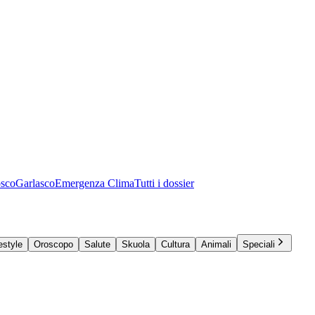
osco
Garlasco
Emergenza Clima
Tutti i dossier
estyle
Oroscopo
Salute
Skuola
Cultura
Animali
Speciali