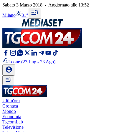
Sabato 3 Marzo 2018
-
Aggiornato alle
13:52
Milano
31°
Leone
(23 Lug - 23 Ago)
Ultim'ora
Cronaca
Mondo
Economia
TgcomLab
Televisione