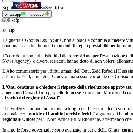
Segui
su
Seguici su
whatsapp
discover
© -afp
La guerra a Ghouta Est, in Siria, non si placa e continua a mietere vitti
continuano anche durante i momenti di tregua prestabiliti per introdurre 
I "corridoi umanitari", istituiti dalle forze siriane per l'evacuazione de
News Agency), e diversi residenti hanno detto di non volersi allontana
L'Alto commissario per i diritti umani dell'Onu, Zeid Ra'ad al Hussein,
affermato Zeid, aprendo a Ginevra una sessione urgente del Consiglio 
L'Onu continua a chiedere il rispetto della risoluzione approvata 
americano Donald Trump, quello francese Emmanuel Macron e la cancell
atrocità del regime di Assad".
"Le violenze continuano in diversi luoghi nel Paese, in alcuni si sono 
orientale, con
notizie di bambini uccisi e feriti.
La guerra sui bambini 
regionale Unicef
per il Nord Africa e il Medioriente, affermando che 
Intanto le forze governative sono avanzate in parte della Ghuta,
conqu