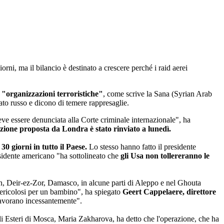
orni, ma il bilancio è destinato a crescere perché i raid aerei
"organizzazioni terroristiche"
, come scrive la Sana (Syrian Arab
ato russo e dicono di temere rappresaglie.
deve essere denunciata alla Corte criminale internazionale", ha
uzione proposta da Londra è stato rinviato a lunedì.
0 giorni in tutto il Paese.
Lo stesso hanno fatto il presidente
sidente americano "ha sottolineato che
gli Usa non tollereranno le
frin, Deir-ez-Zor, Damasco, in alcune parti di Aleppo e nel Ghouta
ù pericolosi per un bambino", ha spiegato
Geert Cappelaere, direttore
 lavorano incessantemente".
i Esteri di Mosca, Maria Zakharova, ha detto che l'operazione, che ha