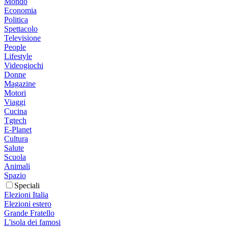
Mondo
Economia
Politica
Spettacolo
Televisione
People
Lifestyle
Videogiochi
Donne
Magazine
Motori
Viaggi
Cucina
Tgtech
E-Planet
Cultura
Salute
Scuola
Animali
Spazio
Speciali
Elezioni Italia
Elezioni estero
Grande Fratello
L'isola dei famosi