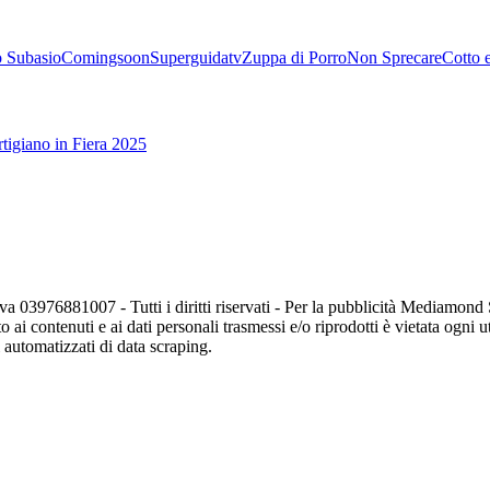
 Subasio
Comingsoon
Superguidatv
Zuppa di Porro
Non Sprecare
Cotto 
tigiano in Fiera 2025
va 03976881007 - Tutti i diritti riservati - Per la pubblicità Mediamon
o ai contenuti e ai dati personali trasmessi e/o riprodotti è vietata ogni 
zi automatizzati di data scraping.