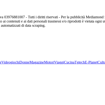
va 03976881007 - Tutti i diritti riservati - Per la pubblicità Mediamon
o ai contenuti e ai dati personali trasmessi e/o riprodotti è vietata ogni 
zi automatizzati di data scraping.
e
Videogiochi
Donne
Magazine
Motori
Viaggi
Cucina
Tgtech
E-Planet
Cult