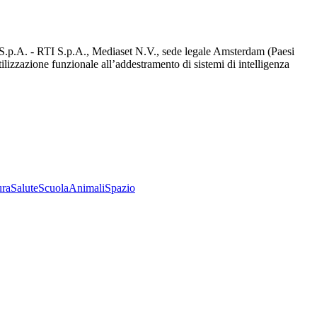
d S.p.A. - RTI S.p.A., Mediaset N.V., sede legale Amsterdam (Paesi
utilizzazione funzionale all’addestramento di sistemi di intelligenza
ura
Salute
Scuola
Animali
Spazio