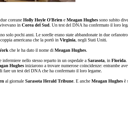
e due coreane
Holly Hoyle O'Brien
e
Meagan Hughes
sono subito dive
 vivevano in
Corea del Sud
. Un test del DNA ha confermato il loro le
o solo pochi anni. Le sorelle erano state abbandonate in due orfanotro
a coppia americana che la portò in
Virginia
, negli Stati Uniti.
York
che le ha dato il nome di
Meagan Hughes
.
e infermiere nello stesso reparto in un ospedale a
Sarasota
, in
Florida
.
gan Hughes
iniziarono a trovare numerose coincidenze: entrambe avev
 di fare un test del DNA che ha confermato il loro legame.
en
al giornale
Sarasota Herald Tribune
. E anche
Meagan Hughes
è 