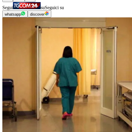
Segui
su
Seguici su
whatsapp
discover