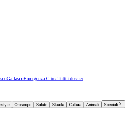
osco
Garlasco
Emergenza Clima
Tutti i dossier
estyle
Oroscopo
Salute
Skuola
Cultura
Animali
Speciali