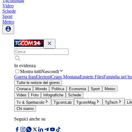
TgcomMag
Video
Schede
Sport
Meteo
In evidenza
Mostra tutti
Nascondi
Guerra Iran
Elezioni
Crans Montana
Epstein Files
Famiglia nel b
Tutte le notizie del giorno
Cronaca
Mondo
Politica
Economia
Sport
Meteo
Video
Foto
Infografiche
Schede
Tv & Spettacolo
TgcomLab
TgcomMag
TgTech
Lif
Chi siamo
Seguici anche su