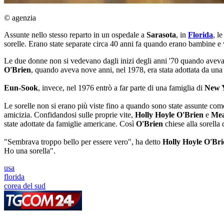
© agenzia
Assunte nello stesso reparto in un ospedale a
Sarasota
, in
Florida
, l
sorelle. Erano state separate circa 40 anni fa quando erano bambine e
Le due donne non si vedevano dagli inizi degli anni '70 quando avevan
O'Brien
, quando aveva nove anni, nel 1978, era stata adottata da un
Eun-Sook
, invece, nel 1976 entrò a far parte di una famiglia di
New 
Le sorelle non si erano più viste fino a quando sono state assunte com
amicizia. Confidandosi sulle proprie vite,
Holly Hoyle O'Brien
e
Mea
state adottate da famiglie americane. Così
O'Brien
chiese alla sorella
"Sembrava troppo bello per essere vero", ha detto
Holly Hoyle O'Bri
Ho una sorella".
usa
florida
corea del sud