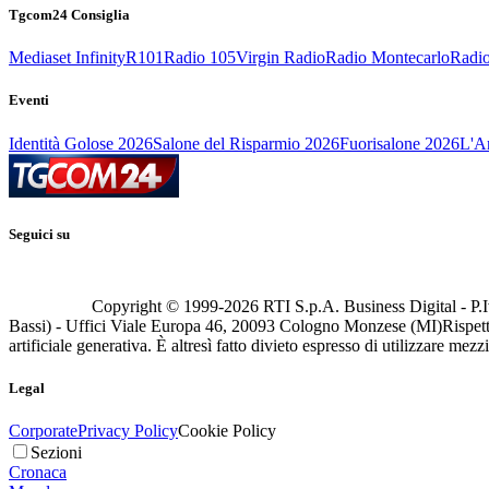
Tgcom24 Consiglia
Mediaset Infinity
R101
Radio 105
Virgin Radio
Radio Montecarlo
Radio
Eventi
Identità Golose 2026
Salone del Risparmio 2026
Fuorisalone 2026
L'Ar
Seguici su
Copyright © 1999-
2026
RTI S.p.A. Business Digital - P.I
Bassi) - Uffici Viale Europa 46, 20093 Cologno Monzese (MI)
Rispett
artificiale generativa. È altresì fatto divieto espresso di utilizzare mez
Legal
Corporate
Privacy Policy
Cookie Policy
Sezioni
Cronaca