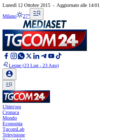
Lunedì 12 Ottobre 2015
-
Aggiornato alle
14:01
Milano
27°
Leone
(23 Lug - 23 Ago)
Ultim'ora
Cronaca
Mondo
Economia
TgcomLab
Televisione