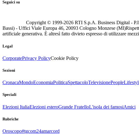
Seguici su
Copyright © 1999-
2026
RTI S.p.A. Business Digital - P.I
Bassi) - Uffici Viale Europa 46, 20093 Cologno Monzese (MI)
Rispett
artificiale generativa. È altresì fatto divieto espresso di utilizzare mez
Legal
Corporate
Privacy Policy
Cookie Policy
Sezioni
Cronaca
Mondo
Economia
Politica
Spettacolo
Televisione
People
Lifestyl
Speciali
Elezioni Italia
Elezioni estero
Grande Fratello
L'isola dei famosi
Amici
Rubriche
Oroscopo
#tgcom24amarcord