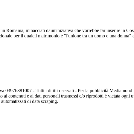
t in Romania, minacciati daun'iniziativa che vorrebbe far inserire in Cost
ionale per il qualeil matrimonio è "l'unione tra un uomo e una donna" 
va 03976881007 - Tutti i diritti riservati - Per la pubblicità Mediamon
o ai contenuti e ai dati personali trasmessi e/o riprodotti è vietata ogni 
zi automatizzati di data scraping.