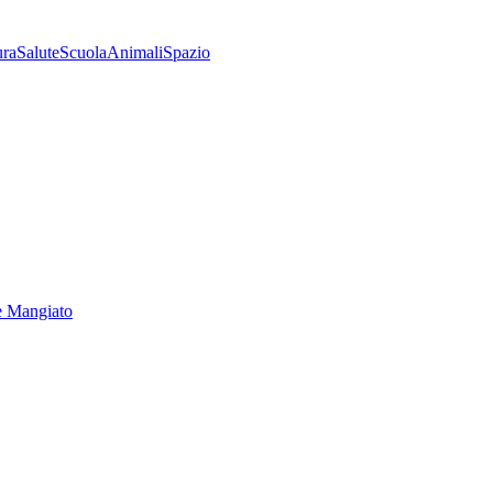
ura
Salute
Scuola
Animali
Spazio
e Mangiato