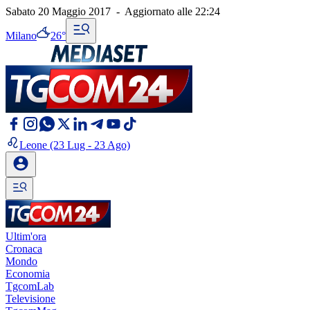
Sabato 20 Maggio 2017
-
Aggiornato alle
22:24
Milano
26°
Leone
(23 Lug - 23 Ago)
Ultim'ora
Cronaca
Mondo
Economia
TgcomLab
Televisione