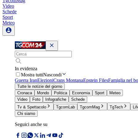
TgcomMag
Video
Schede
Sport
Meteo
In evidenza
Mostra tutti
Nascondi
Guerra Iran
Elezioni
Crans Montana
Epstein Files
Famiglia nel b
Tutte le notizie del giorno
Cronaca
Mondo
Politica
Economia
Sport
Meteo
Video
Foto
Infografiche
Schede
Tv & Spettacolo
TgcomLab
TgcomMag
TgTech
Lif
Chi siamo
Seguici anche su