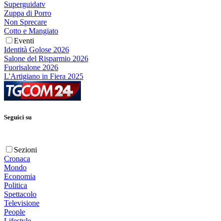
Superguidatv
Zuppa di Porro
Non Sprecare
Cotto e Mangiato
Eventi
Identità Golose 2026
Salone del Risparmio 2026
Fuorisalone 2026
L'Artigiano in Fiera 2025
Seguici su
Sezioni
Cronaca
Mondo
Economia
Politica
Spettacolo
Televisione
People
Lifestyle