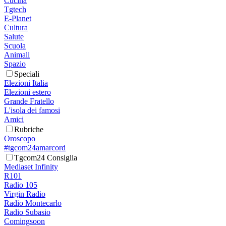
Cucina
Tgtech
E-Planet
Cultura
Salute
Scuola
Animali
Spazio
Speciali
Elezioni Italia
Elezioni estero
Grande Fratello
L'isola dei famosi
Amici
Rubriche
Oroscopo
#tgcom24amarcord
Tgcom24 Consiglia
Mediaset Infinity
R101
Radio 105
Virgin Radio
Radio Montecarlo
Radio Subasio
Comingsoon