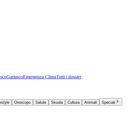
osco
Garlasco
Emergenza Clima
Tutti i dossier
estyle
Oroscopo
Salute
Skuola
Cultura
Animali
Speciali