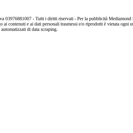
va 03976881007 - Tutti i diritti riservati - Per la pubblicità Mediamon
o ai contenuti e ai dati personali trasmessi e/o riprodotti è vietata ogni 
zi automatizzati di data scraping.