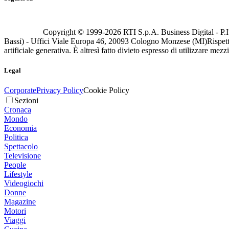
Copyright © 1999-
2026
RTI S.p.A. Business Digital - P.I
Bassi) - Uffici Viale Europa 46, 20093 Cologno Monzese (MI)
Rispett
artificiale generativa. È altresì fatto divieto espresso di utilizzare mez
Legal
Corporate
Privacy Policy
Cookie Policy
Sezioni
Cronaca
Mondo
Economia
Politica
Spettacolo
Televisione
People
Lifestyle
Videogiochi
Donne
Magazine
Motori
Viaggi