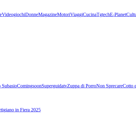
e
Videogiochi
Donne
Magazine
Motori
Viaggi
Cucina
Tgtech
E-Planet
Cult
 Subasio
Comingsoon
Superguidatv
Zuppa di Porro
Non Sprecare
Cotto 
tigiano in Fiera 2025