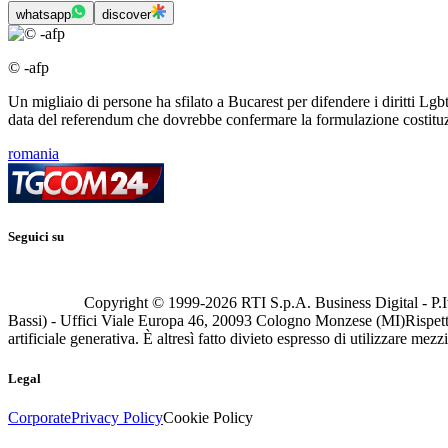
whatsapp
discover
© -afp
Un migliaio di persone ha sfilato a Bucarest per difendere i diritti Lgb
data del referendum che dovrebbe confermare la formulazione costituz
romania
Seguici su
Copyright © 1999-
2026
RTI S.p.A. Business Digital - P.I
Bassi) - Uffici Viale Europa 46, 20093 Cologno Monzese (MI)
Rispett
artificiale generativa. È altresì fatto divieto espresso di utilizzare mez
Legal
Corporate
Privacy Policy
Cookie Policy