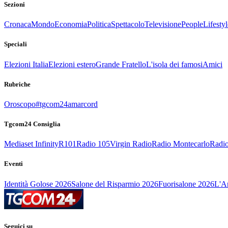
Sezioni
Cronaca
Mondo
Economia
Politica
Spettacolo
Televisione
People
Lifestyl
Speciali
Elezioni Italia
Elezioni estero
Grande Fratello
L'isola dei famosi
Amici
Rubriche
Oroscopo
#tgcom24amarcord
Tgcom24 Consiglia
Mediaset Infinity
R101
Radio 105
Virgin Radio
Radio Montecarlo
Radio
Eventi
Identità Golose 2026
Salone del Risparmio 2026
Fuorisalone 2026
L'Ar
Seguici su