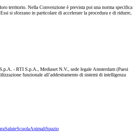
l loro territorio. Nella Convenzione è prevista poi una norma specifica
. Essi si sforzano in particolare di accelerare la procedura e di ridurre,
d S.p.A. - RTI S.p.A., Mediaset N.V., sede legale Amsterdam (Paesi
utilizzazione funzionale all’addestramento di sistemi di intelligenza
ura
Salute
Scuola
Animali
Spazio