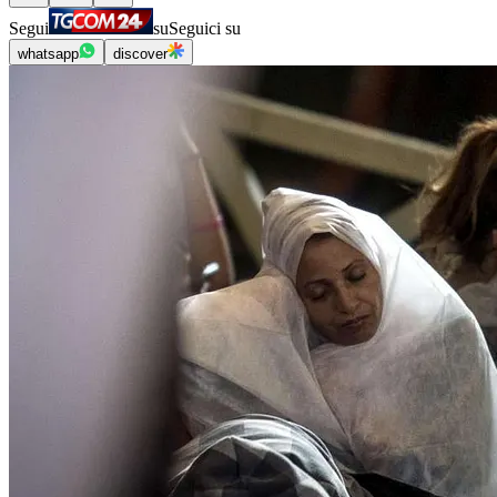
Segui
su
Seguici su
whatsapp
discover