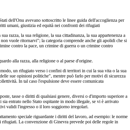
tati dell'Onu avevano sottoscritto le linee guida dell'accoglienza per
ti umani, giustizia ed equità nei confronti dei rifugiati
a sua razza, la sua religione, la sua cittadinanza, la sua appartenenza a
, non vuole ritornarvi"; la categoria comprende anche gli apolidi che si
rimine contro la pace, un crimine di guerra o un crimine contro
uardo alla razza, alla religione o al paese d'origine.
do, un rifugiato verso i confini di territori in cui la sua vita o la sua
delle sue opinioni politiche", mentre può farlo per motivi di sicurezza
llettività. In tal caso l'espulsione deve essere comunicata
oste, tasse o diritti di qualsiasi genere, diversi o d'importo superiore a
i sia entrato nello Stato ospitante in modo illegale, se vi è arrivato
ivi validi l'ingresso o il loro soggiorno irregolari.
trattamento speciale riguardante i diritti del lavoro, ad esempio: le norme
i rifugiati. La convenzione di Ginevra prevede poi delle regole in