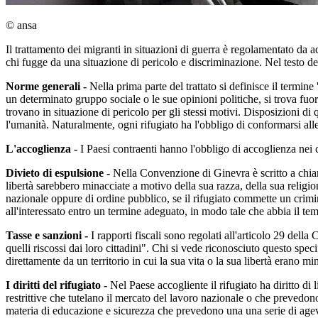
© ansa
Il trattamento dei migranti in situazioni di guerra è regolamentato da 
chi fugge da una situazione di pericolo e discriminazione. Nel testo del
Norme generali -
Nella prima parte del trattato si definisce il termine
un determinato gruppo sociale o le sue opinioni politiche, si trova fuor
trovano in situazione di pericolo per gli stessi motivi. Disposizioni 
l'umanità. Naturalmente, ogni rifugiato ha l'obbligo di conformarsi alle
L'accoglienza -
I Paesi contraenti hanno l'obbligo di accoglienza nei c
Divieto di espulsione -
Nella Convenzione di Ginevra è scritto a chiare 
libertà sarebbero minacciate a motivo della sua razza, della sua religi
nazionale oppure di ordine pubblico, se il rifugiato commette un crimin
all'interessato entro un termine adeguato, in modo tale che abbia il te
Tasse e sanzioni -
I rapporti fiscali sono regolati all'articolo 29 dell
quelli riscossi dai loro cittadini". Chi si vede riconosciuto questo speci
direttamente da un territorio in cui la sua vita o la sua libertà erano min
I diritti del rifugiato -
Nel Paese accogliente il rifugiato ha diritto di 
restrittive che tutelano il mercato del lavoro nazionale o che prevedon
materia di educazione e sicurezza che prevedono una una serie di age