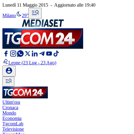
Lunedì 11 Maggio 2015
-
Aggiornato alle
19:40
Milano
29°
Leone
(23 Lug - 23 Ago)
Ultim'ora
Cronaca
Mondo
Economia
TgcomLab
Televisione