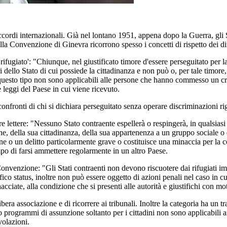
accordi internazionali. Già nel lontano 1951, appena dopo la Guerra, gli S
la Convenzione di Ginevra ricorrono spesso i concetti di rispetto dei dirit
 'rifugiato': "Chiunque, nel giustificato timore d'essere perseguitato per l
i dello Stato di cui possiede la cittadinanza e non può o, per tale timore
di questo tipo non sono applicabili alle persone che hanno commesso un c
 leggi del Paese in cui viene ricevuto.
onfronti di chi si dichiara perseguitato senza operare discriminazioni rig
lettere: "Nessuno Stato contraente espellerà o respingerà, in qualsiasi mo
one, della sua cittadinanza, della sua appartenenza a un gruppo sociale o 
e o un delitto particolarmente grave o costituisce una minaccia per la co
mpo di farsi ammettere regolarmente in un altro Paese.
a Convenzione: "Gli Stati contraenti non devono riscuotere dai rifugiati imp
fico status, inoltre non può essere oggetto di azioni penali nel caso in cu
acciate, alla condizione che si presenti alle autorità e giustifichi con mot
libera associazione e di ricorrere ai tribunali. Inoltre la categoria ha un 
o programmi di assunzione soltanto per i cittadini non sono applicabili a
volazioni.