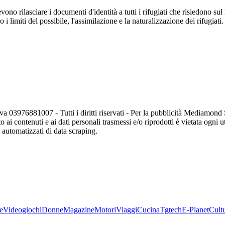
ono rilasciare i documenti d'identità a tutti i rifugiati che risiedono su
 i limiti del possibile, l'assimilazione e la naturalizzazione dei rifugiati
va 03976881007 - Tutti i diritti riservati - Per la pubblicità Mediamon
o ai contenuti e ai dati personali trasmessi e/o riprodotti è vietata ogni 
zi automatizzati di data scraping.
e
Videogiochi
Donne
Magazine
Motori
Viaggi
Cucina
Tgtech
E-Planet
Cult