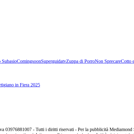
 Subasio
Comingsoon
Superguidatv
Zuppa di Porro
Non Sprecare
Cotto 
tigiano in Fiera 2025
va 03976881007 - Tutti i diritti riservati - Per la pubblicità Mediamon