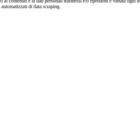
o ai contenuti e ai dati personali trasmessi e/o riprodotti è vietata ogni 
zi automatizzati di data scraping.