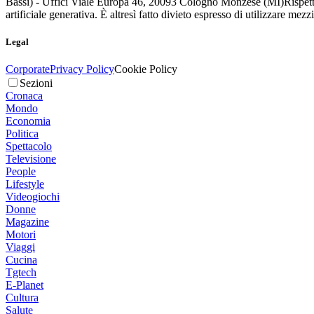
Bassi) - Uffici Viale Europa 46, 20093 Cologno Monzese (MI)
Rispett
artificiale generativa. È altresì fatto divieto espresso di utilizzare mez
Legal
Corporate
Privacy Policy
Cookie Policy
Sezioni
Cronaca
Mondo
Economia
Politica
Spettacolo
Televisione
People
Lifestyle
Videogiochi
Donne
Magazine
Motori
Viaggi
Cucina
Tgtech
E-Planet
Cultura
Salute