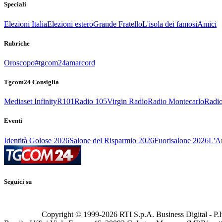
Speciali
Elezioni Italia
Elezioni estero
Grande Fratello
L'isola dei famosi
Amici
Rubriche
Oroscopo
#tgcom24amarcord
Tgcom24 Consiglia
Mediaset Infinity
R101
Radio 105
Virgin Radio
Radio Montecarlo
Radio
Eventi
Identità Golose 2026
Salone del Risparmio 2026
Fuorisalone 2026
L'Ar
Seguici su
Copyright © 1999-
2026
RTI S.p.A. Business Digital - P.I