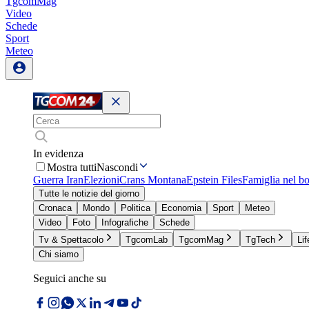
TgcomMag
Video
Schede
Sport
Meteo
In evidenza
Mostra tutti
Nascondi
Guerra Iran
Elezioni
Crans Montana
Epstein Files
Famiglia nel b
Tutte le notizie del giorno
Cronaca
Mondo
Politica
Economia
Sport
Meteo
Video
Foto
Infografiche
Schede
Tv & Spettacolo
TgcomLab
TgcomMag
TgTech
Lif
Chi siamo
Seguici anche su