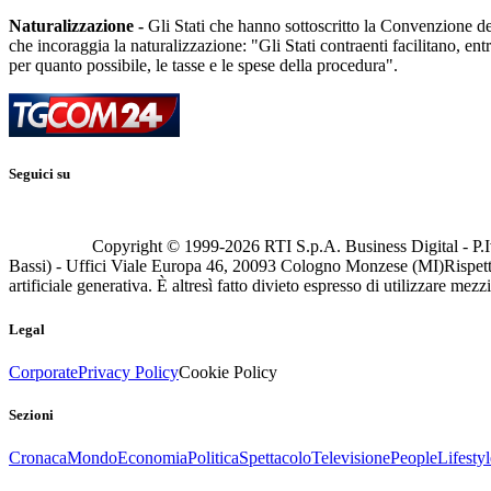
Naturalizzazione -
Gli Stati che hanno sottoscritto la Convenzione dev
che incoraggia la naturalizzazione: "Gli Stati contraenti facilitano, entro
per quanto possibile, le tasse e le spese della procedura".
Seguici su
Copyright © 1999-
2026
RTI S.p.A. Business Digital - P.I
Bassi) - Uffici Viale Europa 46, 20093 Cologno Monzese (MI)
Rispett
artificiale generativa. È altresì fatto divieto espresso di utilizzare mez
Legal
Corporate
Privacy Policy
Cookie Policy
Sezioni
Cronaca
Mondo
Economia
Politica
Spettacolo
Televisione
People
Lifestyl