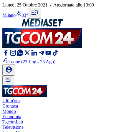
Lunedì 25 Ottobre 2021
-
Aggiornato alle
13:00
Milano
33°
Leone
(23 Lug - 23 Ago)
Ultim'ora
Cronaca
Mondo
Economia
TgcomLab
Televisione