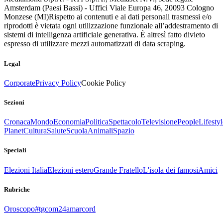
Amsterdam (Paesi Bassi) - Uffici Viale Europa 46, 20093 Cologno
Monzese (MI)
Rispetto ai contenuti e ai dati personali trasmessi e/o
riprodotti è vietata ogni utilizzazione funzionale all’addestramento di
sistemi di intelligenza artificiale generativa. È altresì fatto divieto
espresso di utilizzare mezzi automatizzati di data scraping.
Legal
Corporate
Privacy Policy
Cookie Policy
Sezioni
Cronaca
Mondo
Economia
Politica
Spettacolo
Televisione
People
Lifestyl
Planet
Cultura
Salute
Scuola
Animali
Spazio
Speciali
Elezioni Italia
Elezioni estero
Grande Fratello
L'isola dei famosi
Amici
Rubriche
Oroscopo
#tgcom24amarcord