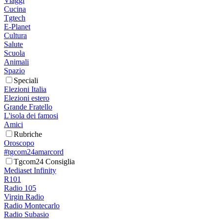
Viaggi
Cucina
Tgtech
E-Planet
Cultura
Salute
Scuola
Animali
Spazio
Speciali
Elezioni Italia
Elezioni estero
Grande Fratello
L'isola dei famosi
Amici
Rubriche
Oroscopo
#tgcom24amarcord
Tgcom24 Consiglia
Mediaset Infinity
R101
Radio 105
Virgin Radio
Radio Montecarlo
Radio Subasio