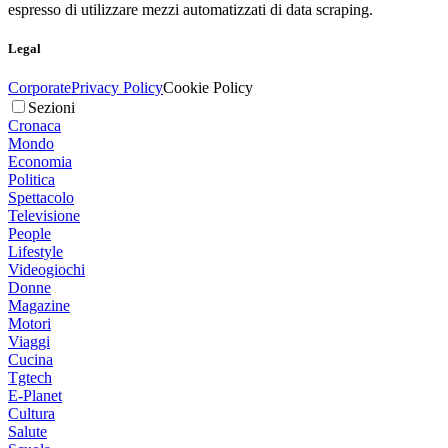
espresso di utilizzare mezzi automatizzati di data scraping.
Legal
Corporate
Privacy Policy
Cookie Policy
Sezioni
Cronaca
Mondo
Economia
Politica
Spettacolo
Televisione
People
Lifestyle
Videogiochi
Donne
Magazine
Motori
Viaggi
Cucina
Tgtech
E-Planet
Cultura
Salute