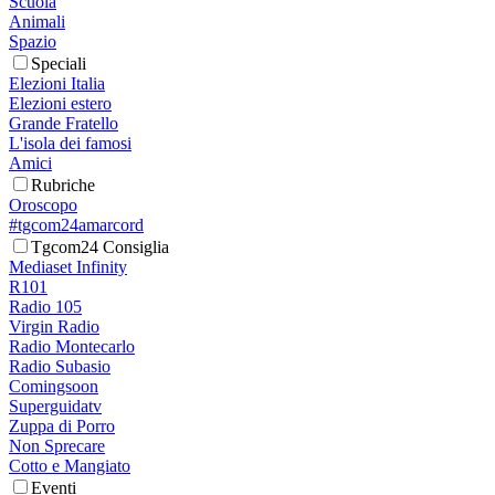
Scuola
Animali
Spazio
Speciali
Elezioni Italia
Elezioni estero
Grande Fratello
L'isola dei famosi
Amici
Rubriche
Oroscopo
#tgcom24amarcord
Tgcom24 Consiglia
Mediaset Infinity
R101
Radio 105
Virgin Radio
Radio Montecarlo
Radio Subasio
Comingsoon
Superguidatv
Zuppa di Porro
Non Sprecare
Cotto e Mangiato
Eventi