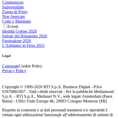
Comingsoon
Superguidatv
Zuppa di Porro
Non Sprecare
Cotto e Mangiato
Eventi
Identità Golose 2026
Salone del Risparmio 2026
Fuorisalone 2026
L'Artigiano in Fiera 2025
Legal
Corporate
Cookie Policy
Privacy Policy
Copyright © 1999-
2026
RTI S.p.A. Business Digital - P.Iva
03976881007 - Tutti i diritti riservati - Per la pubblicità Mediamond
S.p.A. - RTI S.p.A., Mediaset N.V., sede legale Amsterdam (Paesi
Bassi) - Uffici Viale Europa 46, 20093 Cologno Monzese (MI)
Rispetto ai contenuti e ai dati personali trasmessi e/o riprodotti è
vietata ogni utilizzazione funzionale all’addestramento di sistemi di