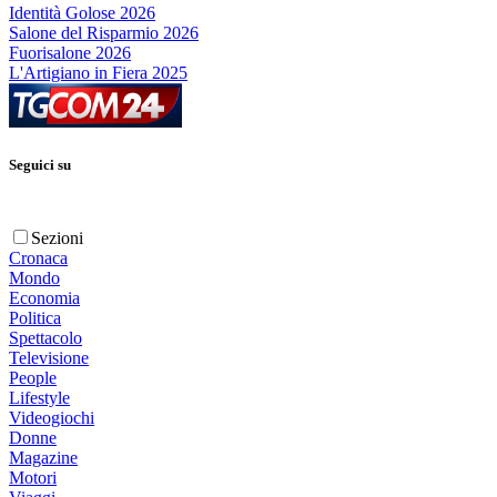
Identità Golose 2026
Salone del Risparmio 2026
Fuorisalone 2026
L'Artigiano in Fiera 2025
Seguici su
Sezioni
Cronaca
Mondo
Economia
Politica
Spettacolo
Televisione
People
Lifestyle
Videogiochi
Donne
Magazine
Motori