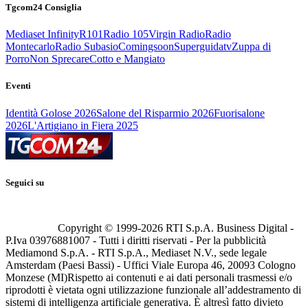
Tgcom24 Consiglia
Mediaset Infinity
R101
Radio 105
Virgin Radio
Radio
Montecarlo
Radio Subasio
Comingsoon
Superguidatv
Zuppa di
Porro
Non Sprecare
Cotto e Mangiato
Eventi
Identità Golose 2026
Salone del Risparmio 2026
Fuorisalone
2026
L'Artigiano in Fiera 2025
Seguici su
Copyright © 1999-
2026
RTI S.p.A. Business Digital -
P.Iva 03976881007 - Tutti i diritti riservati - Per la pubblicità
Mediamond S.p.A. - RTI S.p.A., Mediaset N.V., sede legale
Amsterdam (Paesi Bassi) - Uffici Viale Europa 46, 20093 Cologno
Monzese (MI)
Rispetto ai contenuti e ai dati personali trasmessi e/o
riprodotti è vietata ogni utilizzazione funzionale all’addestramento di
sistemi di intelligenza artificiale generativa. È altresì fatto divieto