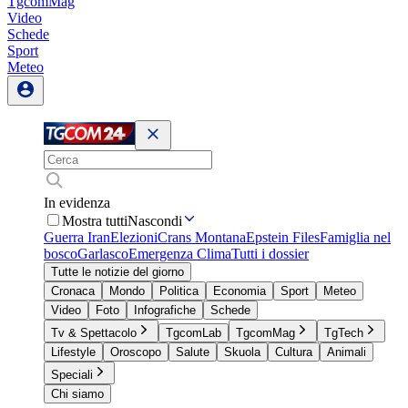
TgcomMag
Video
Schede
Sport
Meteo
In evidenza
Mostra tutti
Nascondi
Guerra Iran
Elezioni
Crans Montana
Epstein Files
Famiglia nel
bosco
Garlasco
Emergenza Clima
Tutti i dossier
Tutte le notizie del giorno
Cronaca
Mondo
Politica
Economia
Sport
Meteo
Video
Foto
Infografiche
Schede
Tv & Spettacolo
TgcomLab
TgcomMag
TgTech
Lifestyle
Oroscopo
Salute
Skuola
Cultura
Animali
Speciali
Chi siamo