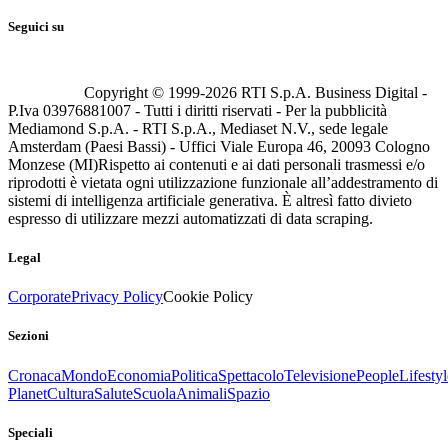
Seguici su
Copyright © 1999-
2026
RTI S.p.A. Business Digital -
P.Iva 03976881007 - Tutti i diritti riservati - Per la pubblicità
Mediamond S.p.A. - RTI S.p.A., Mediaset N.V., sede legale
Amsterdam (Paesi Bassi) - Uffici Viale Europa 46, 20093 Cologno
Monzese (MI)
Rispetto ai contenuti e ai dati personali trasmessi e/o
riprodotti è vietata ogni utilizzazione funzionale all’addestramento di
sistemi di intelligenza artificiale generativa. È altresì fatto divieto
espresso di utilizzare mezzi automatizzati di data scraping.
Legal
Corporate
Privacy Policy
Cookie Policy
Sezioni
Cronaca
Mondo
Economia
Politica
Spettacolo
Televisione
People
Lifestyl
Planet
Cultura
Salute
Scuola
Animali
Spazio
Speciali