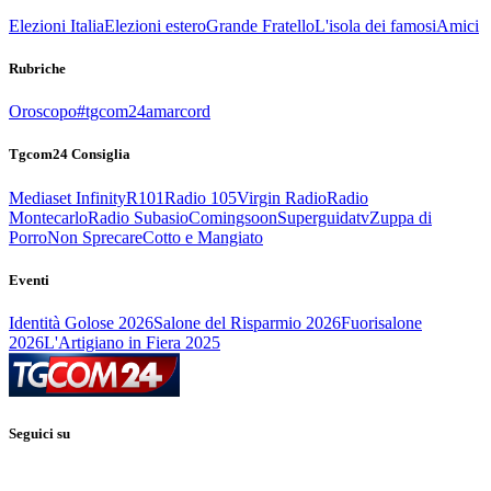
Elezioni Italia
Elezioni estero
Grande Fratello
L'isola dei famosi
Amici
Rubriche
Oroscopo
#tgcom24amarcord
Tgcom24 Consiglia
Mediaset Infinity
R101
Radio 105
Virgin Radio
Radio
Montecarlo
Radio Subasio
Comingsoon
Superguidatv
Zuppa di
Porro
Non Sprecare
Cotto e Mangiato
Eventi
Identità Golose 2026
Salone del Risparmio 2026
Fuorisalone
2026
L'Artigiano in Fiera 2025
Seguici su