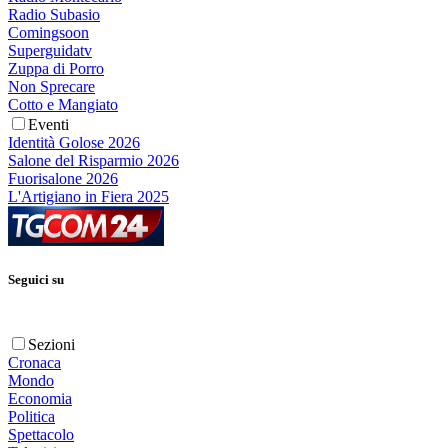
Radio Subasio
Comingsoon
Superguidatv
Zuppa di Porro
Non Sprecare
Cotto e Mangiato
Eventi
Identità Golose 2026
Salone del Risparmio 2026
Fuorisalone 2026
L'Artigiano in Fiera 2025
Seguici su
Sezioni
Cronaca
Mondo
Economia
Politica
Spettacolo