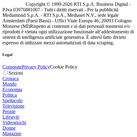
Copyright © 1999-
2026
RTI S.p.A. Business Digital -
P.Iva 03976881007 - Tutti i diritti riservati - Per la pubblicità
Mediamond S.p.A. - RTI S.p.A., Mediaset N.V., sede legale
Amsterdam (Paesi Bassi) - Uffici Viale Europa 46, 20093 Cologno
Monzese (MI)
Rispetto ai contenuti e ai dati personali trasmessi e/o
riprodotti è vietata ogni utilizzazione funzionale all’addestramento di
sistemi di intelligenza artificiale generativa. È altresì fatto divieto
espresso di utilizzare mezzi automatizzati di data scraping.
Legal
Corporate
Privacy Policy
Cookie Policy
Sezioni
Cronaca
Mondo
Economia
Politica
Spettacolo
Televisione
People
Lifestyle
Videogiochi
Donne
Magazine