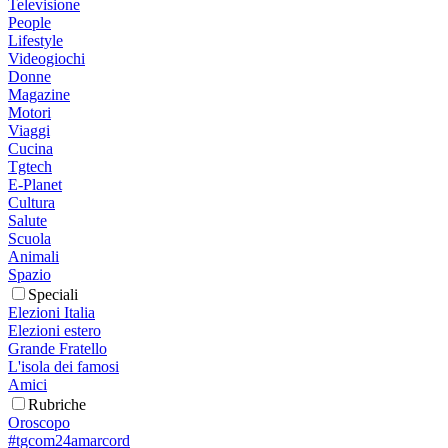
Televisione
People
Lifestyle
Videogiochi
Donne
Magazine
Motori
Viaggi
Cucina
Tgtech
E-Planet
Cultura
Salute
Scuola
Animali
Spazio
Speciali
Elezioni Italia
Elezioni estero
Grande Fratello
L'isola dei famosi
Amici
Rubriche
Oroscopo
#tgcom24amarcord