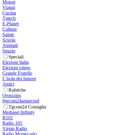
Motori
Viaggi
Cucina
Tgtech
E-Planet
Cultura
Salute
Scuola
Animali
Spazio
Speciali
Elezioni Italia
Elezioni estero
Grande Fratello
L'isola dei famosi
Amici
Rubriche
Oroscopo
#tgcom24amarcord
Tgcom24 Consiglia
Mediaset Infinity
R101
Radio 105
Virgin Radio
Radio Montecarlo