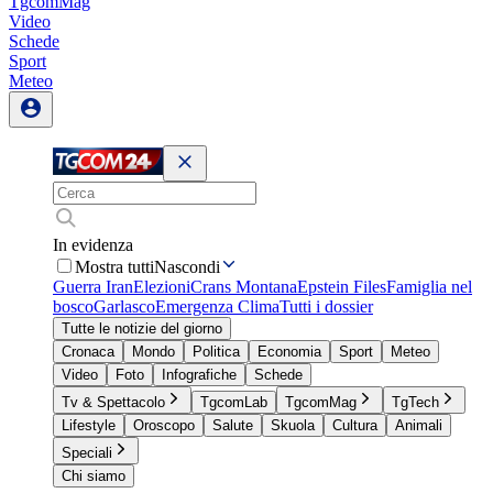
TgcomMag
Video
Schede
Sport
Meteo
In evidenza
Mostra tutti
Nascondi
Guerra Iran
Elezioni
Crans Montana
Epstein Files
Famiglia nel
bosco
Garlasco
Emergenza Clima
Tutti i dossier
Tutte le notizie del giorno
Cronaca
Mondo
Politica
Economia
Sport
Meteo
Video
Foto
Infografiche
Schede
Tv & Spettacolo
TgcomLab
TgcomMag
TgTech
Lifestyle
Oroscopo
Salute
Skuola
Cultura
Animali
Speciali
Chi siamo