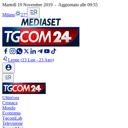
Martedì 19 Novembre 2019
-
Aggiornato alle
09:55
Milano
27°
Leone
(23 Lug - 23 Ago)
Ultim'ora
Cronaca
Mondo
Economia
TgcomLab
Televisione