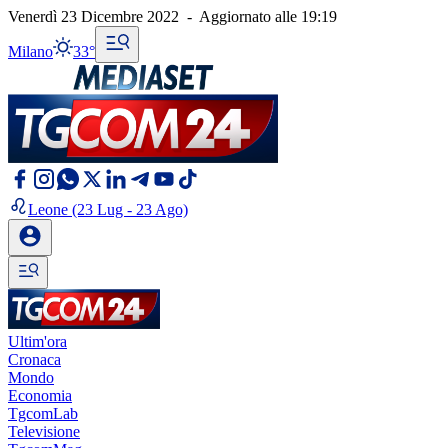
Venerdì 23 Dicembre 2022
-
Aggiornato alle
19:19
Milano
33°
Leone
(23 Lug - 23 Ago)
Ultim'ora
Cronaca
Mondo
Economia
TgcomLab
Televisione