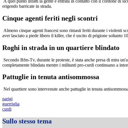
A quel punto infatti la gente è entrata in contatto con il cordone di sic
erigendo barricate in strada.
Cinque agenti feriti negli scontri
Almeno cinque agenti francesi sono rimasti feriti durante i violenti sc
aver lasciato a piede libero il killer, che è uscito di prigione soltanto 10
Roghi in strada in un quartiere blindato
Secondo Bfm-Tv, durante le proteste, è stata anche presa di mira un'auto
completamente blindata mentre i militanti pro-curdi continuano a intonare
Pattuglie in tenuta antisommossa
Nel quartiere sono intervenute anche pattuglie in tenuta antisommossa,
parigi
guerriglia
curdi
Sullo stesso tema