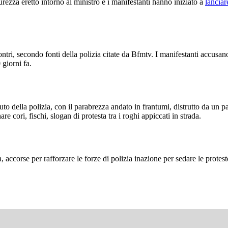
urezza eretto intorno al ministro e i manifestanti hanno iniziato a
lanciar
ontri, secondo fonti della polizia citate da Bfmtv. I manifestanti accusan
 giorni fa.
 della polizia, con il parabrezza andato in frantumi, distrutto da un palo
 cori, fischi, slogan di protesta tra i roghi appiccati in strada.
 accorse per rafforzare le forze di polizia inazione per sedare le protes