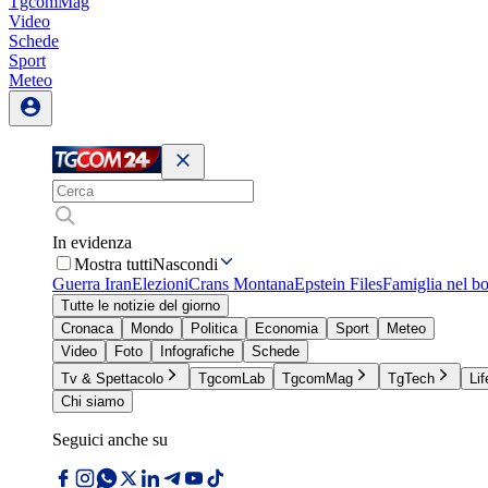
TgcomMag
Video
Schede
Sport
Meteo
In evidenza
Mostra tutti
Nascondi
Guerra Iran
Elezioni
Crans Montana
Epstein Files
Famiglia nel b
Tutte le notizie del giorno
Cronaca
Mondo
Politica
Economia
Sport
Meteo
Video
Foto
Infografiche
Schede
Tv & Spettacolo
TgcomLab
TgcomMag
TgTech
Lif
Chi siamo
Seguici anche su