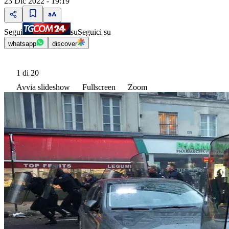
23 Dic 2022 - 19:19
Segui
su
Seguici su
whatsapp
discover
1
di 20
Avvia slideshow
Fullscreen
Zoom