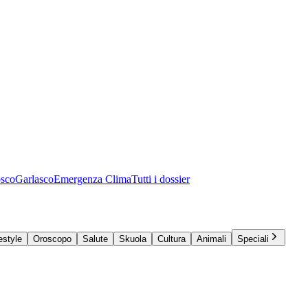
osco
Garlasco
Emergenza Clima
Tutti i dossier
estyle
Oroscopo
Salute
Skuola
Cultura
Animali
Speciali