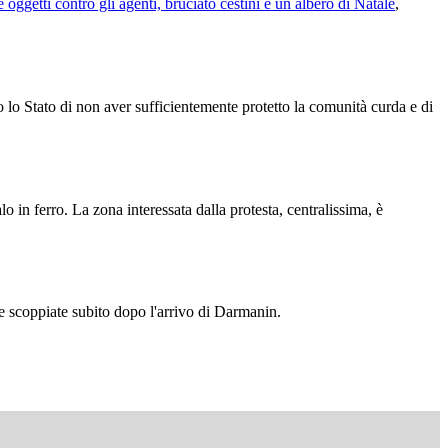
e oggetti contro gli agenti, bruciato cestini e un albero di Natale
,
o lo Stato di non aver sufficientemente protetto la comunità curda e di
 in ferro. La zona interessata dalla protesta, centralissima, è
te scoppiate subito dopo l'arrivo di Darmanin.