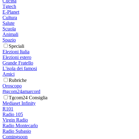
Cucina
Tgtech
E-Planet
Cultura
Salute
Scuola
Animali
Spazio
Speciali
Elezioni Italia
Elezioni estero
Grande Fratello
L'isola dei famosi
Amici
Rubriche
Oroscopo
#tgcom24amarcord
Tgcom24 Consiglia
Mediaset Infinity
R101
Radio 105
Virgin Radio
Radio Montecarlo
Radio Subasio
Comingsoon