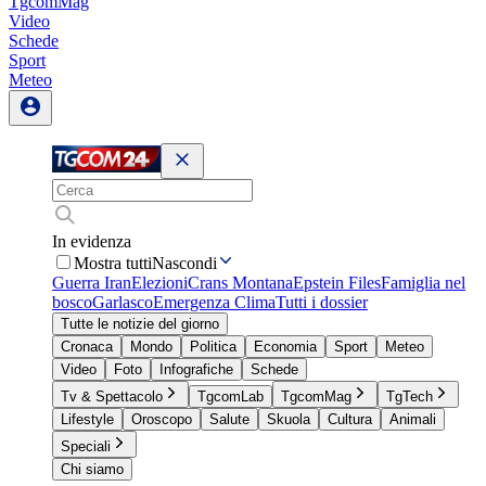
TgcomMag
Video
Schede
Sport
Meteo
In evidenza
Mostra tutti
Nascondi
Guerra Iran
Elezioni
Crans Montana
Epstein Files
Famiglia nel
bosco
Garlasco
Emergenza Clima
Tutti i dossier
Tutte le notizie del giorno
Cronaca
Mondo
Politica
Economia
Sport
Meteo
Video
Foto
Infografiche
Schede
Tv & Spettacolo
TgcomLab
TgcomMag
TgTech
Lifestyle
Oroscopo
Salute
Skuola
Cultura
Animali
Speciali
Chi siamo