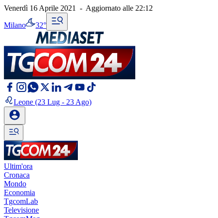
Venerdì 16 Aprile 2021
-
Aggiornato alle
22:12
Milano
32°
Leone
(23 Lug - 23 Ago)
Ultim'ora
Cronaca
Mondo
Economia
TgcomLab
Televisione