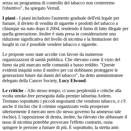
senza un programma di controllo del tabacco non centreremo
l'obiettivo", ha spiegato Verrall.
I piani -
I piani includono l'aumento graduale dell'età legale per
fumare, il divieto di vendita di sigarette e prodotti del tabacco a
chiunque sia nato dopo il 2004, rendendo il fumo di fatto illegale per
quella generazione. Inoltre è stata presa in considerazione una
riduzione significativa del livello di nicotina e la limitazione dei
luoghi in cui è possibile vendere tabacco e sigarette.
Le proposte sono state accolte con favore da numerose
organizzazioni di sanità pubblica. Che rilevano come il vizio del
fumo sia più marcato nelle comunità a basso reddito. "Queste
evidenti iniquità sono il motivo per cui dobbiamo proteggere le
generazioni future dai danni del tabacco", ha detto amministratore
delegato della Cancer Society,
Lucy Elwood
.
Le critiche -
Allo stesso tempo, ci sono perplessità e critiche alla
svolta smoke-free perseguita dalla premier laburista Ardern.
Tremano soprattutto i piccoli negozianti che vendono tabacco, e c'è
anche il rischio che il crimine organizzato veda prosperare
ulteriormente il mercato nero (lo stesso governo ha ammesso tale
rischio). L'opposizione di destra, inoltre, ha rilevato che abbassare il
tasso di nicotina potrebbe provocare l'effetto contrario, ossia
spingere le persone a fumare di più. E soprattutto, la stretta anti-