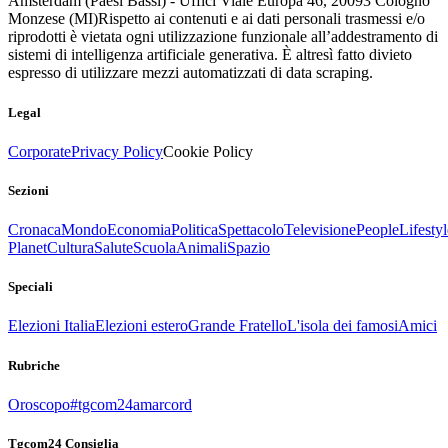
Amsterdam (Paesi Bassi) - Uffici Viale Europa 46, 20093 Cologno
Monzese (MI)
Rispetto ai contenuti e ai dati personali trasmessi e/o
riprodotti è vietata ogni utilizzazione funzionale all’addestramento di
sistemi di intelligenza artificiale generativa. È altresì fatto divieto
espresso di utilizzare mezzi automatizzati di data scraping.
Legal
Corporate
Privacy Policy
Cookie Policy
Sezioni
Cronaca
Mondo
Economia
Politica
Spettacolo
Televisione
People
Lifestyl
Planet
Cultura
Salute
Scuola
Animali
Spazio
Speciali
Elezioni Italia
Elezioni estero
Grande Fratello
L'isola dei famosi
Amici
Rubriche
Oroscopo
#tgcom24amarcord
Tgcom24 Consiglia