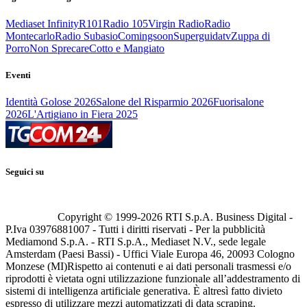
Mediaset Infinity
R101
Radio 105
Virgin Radio
Radio
Montecarlo
Radio Subasio
Comingsoon
Superguidatv
Zuppa di
Porro
Non Sprecare
Cotto e Mangiato
Eventi
Identità Golose 2026
Salone del Risparmio 2026
Fuorisalone
2026
L'Artigiano in Fiera 2025
Seguici su
Copyright © 1999-
2026
RTI S.p.A. Business Digital -
P.Iva 03976881007 - Tutti i diritti riservati - Per la pubblicità
Mediamond S.p.A. - RTI S.p.A., Mediaset N.V., sede legale
Amsterdam (Paesi Bassi) - Uffici Viale Europa 46, 20093 Cologno
Monzese (MI)
Rispetto ai contenuti e ai dati personali trasmessi e/o
riprodotti è vietata ogni utilizzazione funzionale all’addestramento di
sistemi di intelligenza artificiale generativa. È altresì fatto divieto
espresso di utilizzare mezzi automatizzati di data scraping.