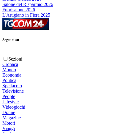
Salone del Risparmio 2026
Fuorisalone 2026
L'Artigiano in Fiera 2025
Seguici su
Sezioni
Cronaca
Mondo
Economia
Politica
Spettacolo
Televisione
People
Lifestyle
Videogiochi
Donne
Magazine
Motori
Viaggi