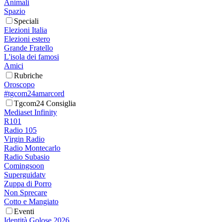
Animali
Spazio
Speciali
Elezioni Italia
Elezioni estero
Grande Fratello
L'isola dei famosi
Amici
Rubriche
Oroscopo
#tgcom24amarcord
Tgcom24 Consiglia
Mediaset Infinity
R101
Radio 105
Virgin Radio
Radio Montecarlo
Radio Subasio
Comingsoon
Superguidatv
Zuppa di Porro
Non Sprecare
Cotto e Mangiato
Eventi
Identità Golose 2026