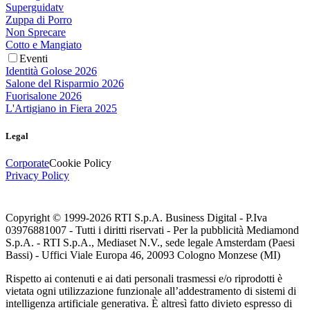
Superguidatv
Zuppa di Porro
Non Sprecare
Cotto e Mangiato
Eventi
Identità Golose 2026
Salone del Risparmio 2026
Fuorisalone 2026
L'Artigiano in Fiera 2025
Legal
Corporate
Cookie Policy
Privacy Policy
Copyright © 1999-
2026
RTI S.p.A. Business Digital - P.Iva
03976881007 - Tutti i diritti riservati - Per la pubblicità Mediamond
S.p.A. - RTI S.p.A., Mediaset N.V., sede legale Amsterdam (Paesi
Bassi) - Uffici Viale Europa 46, 20093 Cologno Monzese (MI)
Rispetto ai contenuti e ai dati personali trasmessi e/o riprodotti è
vietata ogni utilizzazione funzionale all’addestramento di sistemi di
intelligenza artificiale generativa. È altresì fatto divieto espresso di