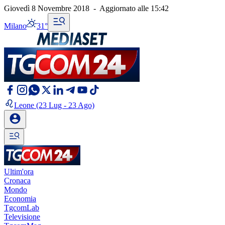
Giovedì 8 Novembre 2018
-
Aggiornato alle
15:42
Milano
31°
Leone
(23 Lug - 23 Ago)
Ultim'ora
Cronaca
Mondo
Economia
TgcomLab
Televisione