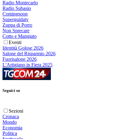
Radio Montecarlo
Radio Subasio
Comingsoon
Superguidatv
Zuppa di Porro
Non Sprecare
Cotto e Mangiato
Eventi
Identità Golose 2026
Salone del Risparmio 2026
Fuorisalone 2026
L'Artigiano in Fiera 2025
Seguici su
Sezioni
Cronaca
Mondo
Economia
Politica
Spettacolo