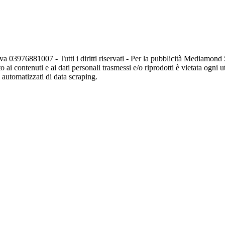
va 03976881007 - Tutti i diritti riservati - Per la pubblicità Mediamon
o ai contenuti e ai dati personali trasmessi e/o riprodotti è vietata ogni 
zi automatizzati di data scraping.