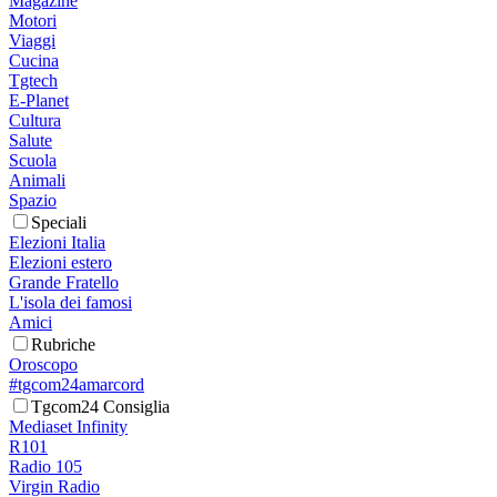
Magazine
Motori
Viaggi
Cucina
Tgtech
E-Planet
Cultura
Salute
Scuola
Animali
Spazio
Speciali
Elezioni Italia
Elezioni estero
Grande Fratello
L'isola dei famosi
Amici
Rubriche
Oroscopo
#tgcom24amarcord
Tgcom24 Consiglia
Mediaset Infinity
R101
Radio 105
Virgin Radio