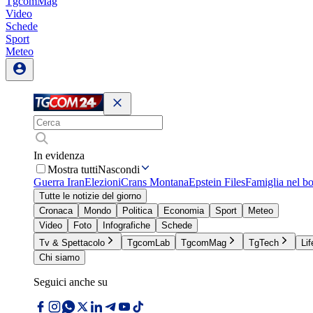
TgcomMag
Video
Schede
Sport
Meteo
In evidenza
Mostra tutti
Nascondi
Guerra Iran
Elezioni
Crans Montana
Epstein Files
Famiglia nel b
Tutte le notizie del giorno
Cronaca
Mondo
Politica
Economia
Sport
Meteo
Video
Foto
Infografiche
Schede
Tv & Spettacolo
TgcomLab
TgcomMag
TgTech
Lif
Chi siamo
Seguici anche su