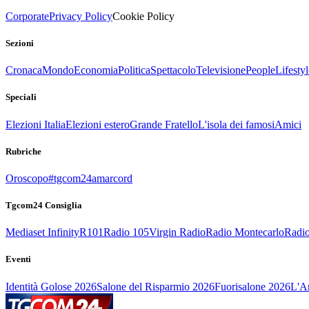
Corporate
Privacy Policy
Cookie Policy
Sezioni
Cronaca
Mondo
Economia
Politica
Spettacolo
Televisione
People
Lifestyl
Speciali
Elezioni Italia
Elezioni estero
Grande Fratello
L'isola dei famosi
Amici
Rubriche
Oroscopo
#tgcom24amarcord
Tgcom24 Consiglia
Mediaset Infinity
R101
Radio 105
Virgin Radio
Radio Montecarlo
Radio
Eventi
Identità Golose 2026
Salone del Risparmio 2026
Fuorisalone 2026
L'Ar