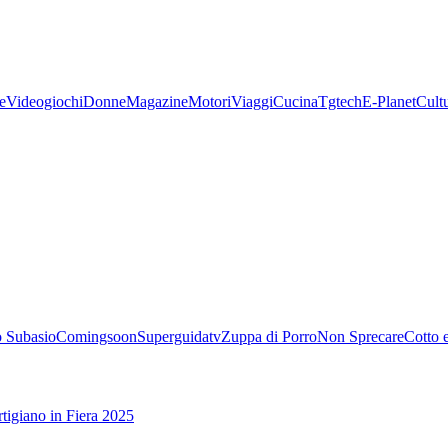
e
Videogiochi
Donne
Magazine
Motori
Viaggi
Cucina
Tgtech
E-Planet
Cult
 Subasio
Comingsoon
Superguidatv
Zuppa di Porro
Non Sprecare
Cotto 
tigiano in Fiera 2025