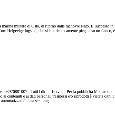
a marina militare di Oslo, di ritorno dalle manovre Nato. E' successo i
e Knm Helgeelge Ingstad, che si è pericolosamente piegata su un fianco, 
va 03976881007 - Tutti i diritti riservati - Per la pubblicità Mediamon
o ai contenuti e ai dati personali trasmessi e/o riprodotti è vietata ogni 
zi automatizzati di data scraping.