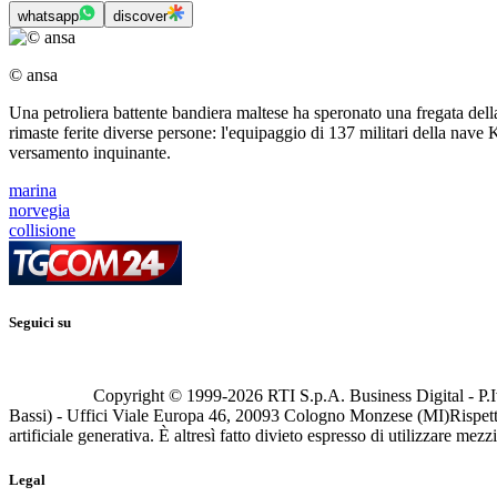
whatsapp
discover
© ansa
Una petroliera battente bandiera maltese ha speronato una fregata dell
rimaste ferite diverse persone: l'equipaggio di 137 militari della nav
versamento inquinante.
marina
norvegia
collisione
Seguici su
Copyright © 1999-
2026
RTI S.p.A. Business Digital - P.I
Bassi) - Uffici Viale Europa 46, 20093 Cologno Monzese (MI)
Rispett
artificiale generativa. È altresì fatto divieto espresso di utilizzare mez
Legal