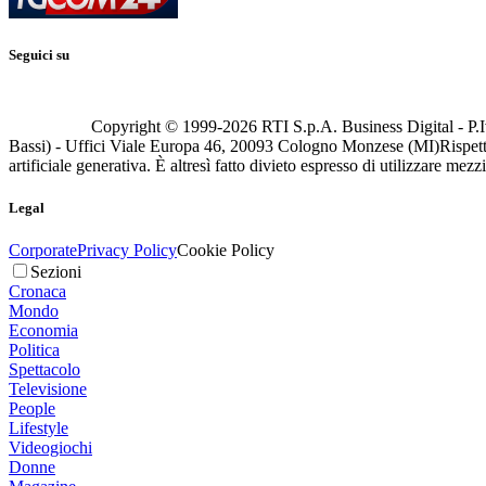
Seguici su
Copyright © 1999-
2026
RTI S.p.A. Business Digital - P.I
Bassi) - Uffici Viale Europa 46, 20093 Cologno Monzese (MI)
Rispett
artificiale generativa. È altresì fatto divieto espresso di utilizzare mez
Legal
Corporate
Privacy Policy
Cookie Policy
Sezioni
Cronaca
Mondo
Economia
Politica
Spettacolo
Televisione
People
Lifestyle
Videogiochi
Donne