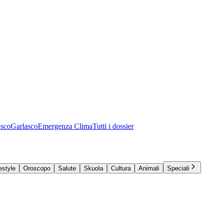
osco
Garlasco
Emergenza Clima
Tutti i dossier
estyle
Oroscopo
Salute
Skuola
Cultura
Animali
Speciali