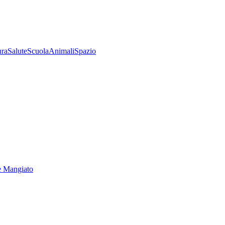
ura
Salute
Scuola
Animali
Spazio
e Mangiato