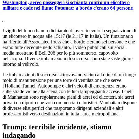
Washington, aereo passeggeri si schianta contro un elicottero
militare e cade nel fiume Potomac: a bordo c'erano 64 persone
I vigili del fuoco hanno dichiarato di aver ricevuto la segnalazione di
un elicottero in acqua alle 15:17 (le 21:17 in Italia). Un funzionario
ha riferito all'Associated Press che a bordo c'erano sei persone e che
erano tutte decedute nello schianto. I video pubblicati sui social
media mostrano il Bell 206 per lo più sommerso, capovolto
nell'acqua. Diverse imbarcazioni di soccorso sono state viste girare
intorno al velivolo.
Le imbarcazioni di soccorso si trovavano vicino alla fine di un lungo
molo di manutenzione per una torre di ventilazione che serve
l'Holland Tunnel. Autopompe e altri veicoli di emergenza erano
sulle strade vicine alla scena con le luci lampeggianti accese. I cieli
di Manhattan sono regolarmente pieni di aerei ed elicotteri, sia aerei
privati da diporto che voli commerciali e turistici. Manhattan dispone
di diverse elisuperfici che trasportano dirigenti aziendali e altri
professionisti verso destinazioni in tutta l'area metropolitana.
Trump: terribile incidente, stiamo
indagando