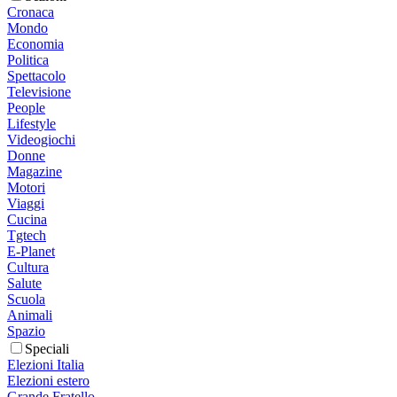
Cronaca
Mondo
Economia
Politica
Spettacolo
Televisione
People
Lifestyle
Videogiochi
Donne
Magazine
Motori
Viaggi
Cucina
Tgtech
E-Planet
Cultura
Salute
Scuola
Animali
Spazio
Speciali
Elezioni Italia
Elezioni estero
Grande Fratello