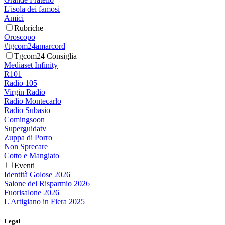
L'isola dei famosi
Amici
Rubriche
Oroscopo
#tgcom24amarcord
Tgcom24 Consiglia
Mediaset Infinity
R101
Radio 105
Virgin Radio
Radio Montecarlo
Radio Subasio
Comingsoon
Superguidatv
Zuppa di Porro
Non Sprecare
Cotto e Mangiato
Eventi
Identità Golose 2026
Salone del Risparmio 2026
Fuorisalone 2026
L'Artigiano in Fiera 2025
Legal