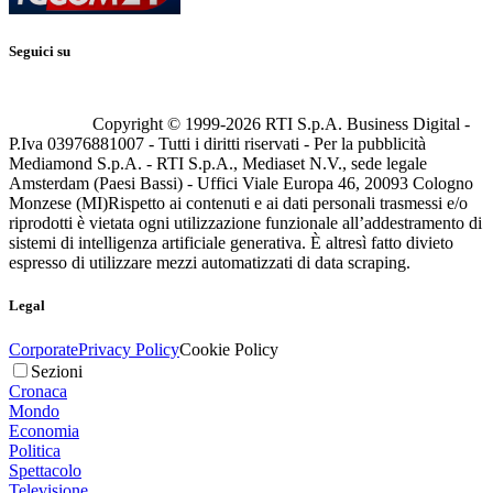
Seguici su
Copyright © 1999-
2026
RTI S.p.A. Business Digital -
P.Iva 03976881007 - Tutti i diritti riservati - Per la pubblicità
Mediamond S.p.A. - RTI S.p.A., Mediaset N.V., sede legale
Amsterdam (Paesi Bassi) - Uffici Viale Europa 46, 20093 Cologno
Monzese (MI)
Rispetto ai contenuti e ai dati personali trasmessi e/o
riprodotti è vietata ogni utilizzazione funzionale all’addestramento di
sistemi di intelligenza artificiale generativa. È altresì fatto divieto
espresso di utilizzare mezzi automatizzati di data scraping.
Legal
Corporate
Privacy Policy
Cookie Policy
Sezioni
Cronaca
Mondo
Economia
Politica
Spettacolo
Televisione