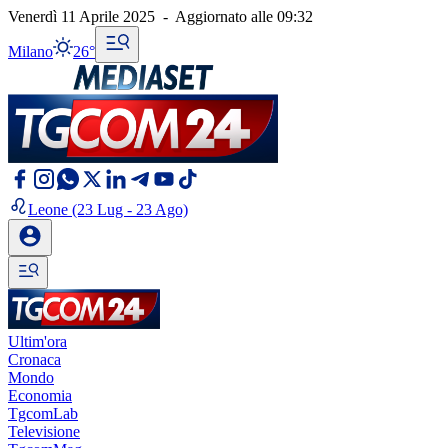
Venerdì 11 Aprile 2025
-
Aggiornato alle
09:32
Milano
26°
Leone
(23 Lug - 23 Ago)
Ultim'ora
Cronaca
Mondo
Economia
TgcomLab
Televisione