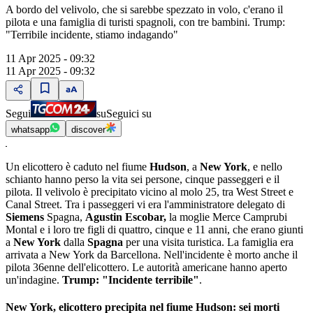
A bordo del velivolo, che si sarebbe spezzato in volo, c'erano il
pilota e una famiglia di turisti spagnoli, con tre bambini. Trump:
"Terribile incidente, stiamo indagando"
11 Apr 2025 - 09:32
11 Apr 2025 - 09:32
Segui
su
Seguici su
whatsapp
discover
Un elicottero è caduto nel fiume
Hudson
, a
New York
, e nello
schianto hanno perso la vita sei persone, cinque passeggeri e il
pilota. Il velivolo è precipitato vicino al molo 25, tra West Street e
Canal Street. Tra i passeggeri vi era l'amministratore delegato di
Siemens
Spagna,
Agustin Escobar,
la moglie Merce Camprubi
Montal e i loro tre figli di quattro, cinque e 11 anni, che erano giunti
a
New York
dalla
Spagna
per una visita turistica. La famiglia era
arrivata a New York da Barcellona. Nell'incidente è morto anche il
pilota 36enne dell'elicottero. Le autorità americane hanno aperto
un'indagine.
Trump: "Incidente terribile"
.
New York, elicottero precipita nel fiume Hudson: sei morti