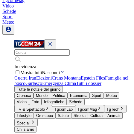
TgcomMag
Video
Schede
Sport
Meteo
In evidenza
Mostra tutti
Nascondi
Guerra Iran
Elezioni
Crans Montana
Epstein Files
Famiglia nel
bosco
Garlasco
Emergenza Clima
Tutti i dossier
Tutte le notizie del giorno
Cronaca
Mondo
Politica
Economia
Sport
Meteo
Video
Foto
Infografiche
Schede
Tv & Spettacolo
TgcomLab
TgcomMag
TgTech
Lifestyle
Oroscopo
Salute
Skuola
Cultura
Animali
Speciali
Chi siamo