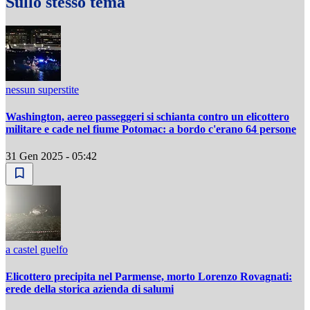
Sullo stesso tema
nessun superstite
Washington, aereo passeggeri si schianta contro un elicottero
militare e cade nel fiume Potomac: a bordo c'erano 64 persone
31 Gen 2025 - 05:42
a castel guelfo
Elicottero precipita nel Parmense, morto Lorenzo Rovagnati:
erede della storica azienda di salumi