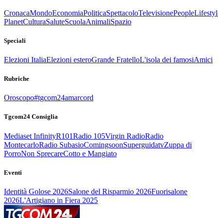
Cronaca
Mondo
Economia
Politica
Spettacolo
Televisione
People
Lifestyl
Planet
Cultura
Salute
Scuola
Animali
Spazio
Speciali
Elezioni Italia
Elezioni estero
Grande Fratello
L'isola dei famosi
Amici
Rubriche
Oroscopo
#tgcom24amarcord
Tgcom24 Consiglia
Mediaset Infinity
R101
Radio 105
Virgin Radio
Radio
Montecarlo
Radio Subasio
Comingsoon
Superguidatv
Zuppa di
Porro
Non Sprecare
Cotto e Mangiato
Eventi
Identità Golose 2026
Salone del Risparmio 2026
Fuorisalone
2026
L'Artigiano in Fiera 2025