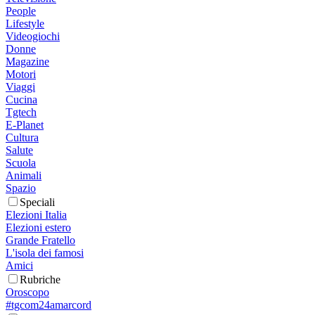
People
Lifestyle
Videogiochi
Donne
Magazine
Motori
Viaggi
Cucina
Tgtech
E-Planet
Cultura
Salute
Scuola
Animali
Spazio
Speciali
Elezioni Italia
Elezioni estero
Grande Fratello
L'isola dei famosi
Amici
Rubriche
Oroscopo
#tgcom24amarcord