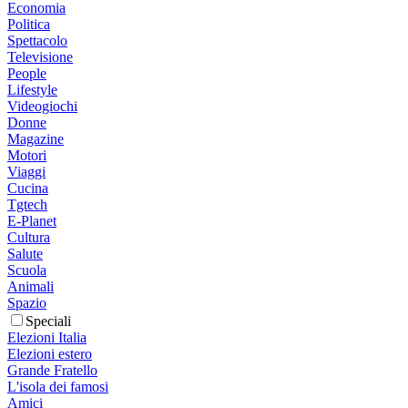
Economia
Politica
Spettacolo
Televisione
People
Lifestyle
Videogiochi
Donne
Magazine
Motori
Viaggi
Cucina
Tgtech
E-Planet
Cultura
Salute
Scuola
Animali
Spazio
Speciali
Elezioni Italia
Elezioni estero
Grande Fratello
L'isola dei famosi
Amici