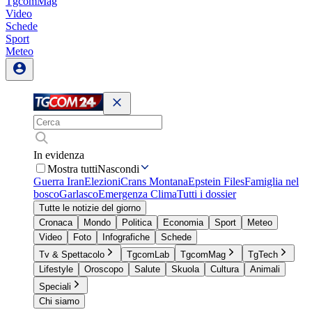
TgcomMag
Video
Schede
Sport
Meteo
In evidenza
Mostra tutti
Nascondi
Guerra Iran
Elezioni
Crans Montana
Epstein Files
Famiglia nel
bosco
Garlasco
Emergenza Clima
Tutti i dossier
Tutte le notizie del giorno
Cronaca
Mondo
Politica
Economia
Sport
Meteo
Video
Foto
Infografiche
Schede
Tv & Spettacolo
TgcomLab
TgcomMag
TgTech
Lifestyle
Oroscopo
Salute
Skuola
Cultura
Animali
Speciali
Chi siamo