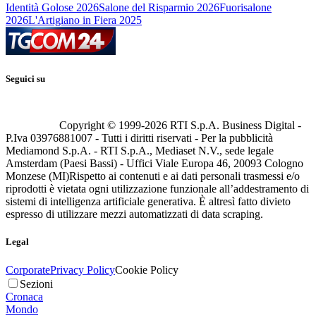
Identità Golose 2026
Salone del Risparmio 2026
Fuorisalone
2026
L'Artigiano in Fiera 2025
Seguici su
Copyright © 1999-
2026
RTI S.p.A. Business Digital -
P.Iva 03976881007 - Tutti i diritti riservati - Per la pubblicità
Mediamond S.p.A. - RTI S.p.A., Mediaset N.V., sede legale
Amsterdam (Paesi Bassi) - Uffici Viale Europa 46, 20093 Cologno
Monzese (MI)
Rispetto ai contenuti e ai dati personali trasmessi e/o
riprodotti è vietata ogni utilizzazione funzionale all’addestramento di
sistemi di intelligenza artificiale generativa. È altresì fatto divieto
espresso di utilizzare mezzi automatizzati di data scraping.
Legal
Corporate
Privacy Policy
Cookie Policy
Sezioni
Cronaca
Mondo