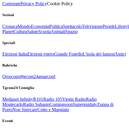
Corporate
Privacy Policy
Cookie Policy
Sezioni
Cronaca
Mondo
Economia
Politica
Spettacolo
Televisione
People
Lifestyl
Planet
Cultura
Salute
Scuola
Animali
Spazio
Speciali
Elezioni Italia
Elezioni estero
Grande Fratello
L'isola dei famosi
Amici
Rubriche
Oroscopo
#tgcom24amarcord
Tgcom24 Consiglia
Mediaset Infinity
R101
Radio 105
Virgin Radio
Radio
Montecarlo
Radio Subasio
Comingsoon
Superguidatv
Zuppa di
Porro
Non Sprecare
Cotto e Mangiato
Eventi