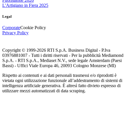
Fuorisalone 2026
L'Artigiano in Fiera 2025
Legal
Corporate
Cookie Policy
Privacy Policy
Copyright © 1999-
2026
RTI S.p.A. Business Digital - P.Iva
03976881007 - Tutti i diritti riservati - Per la pubblicità Mediamond
S.p.A. - RTI S.p.A., Mediaset N.V., sede legale Amsterdam (Paesi
Bassi) - Uffici Viale Europa 46, 20093 Cologno Monzese (MI)
Rispetto ai contenuti e ai dati personali trasmessi e/o riprodotti è
vietata ogni utilizzazione funzionale all’addestramento di sistemi di
intelligenza artificiale generativa. È altresì fatto divieto espresso di
utilizzare mezzi automatizzati di data scraping.