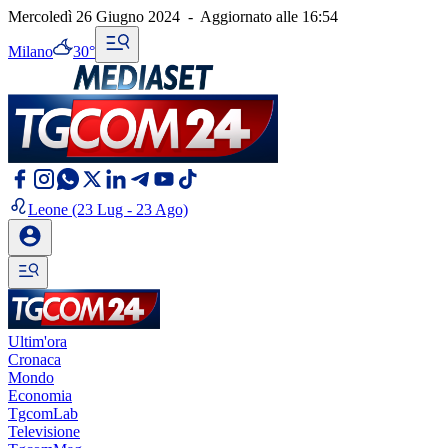
Mercoledì 26 Giugno 2024
-
Aggiornato alle
16:54
Milano
30°
Leone
(23 Lug - 23 Ago)
Ultim'ora
Cronaca
Mondo
Economia
TgcomLab
Televisione