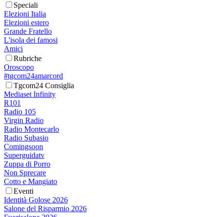
Speciali
Elezioni Italia
Elezioni estero
Grande Fratello
L'isola dei famosi
Amici
Rubriche
Oroscopo
#tgcom24amarcord
Tgcom24 Consiglia
Mediaset Infinity
R101
Radio 105
Virgin Radio
Radio Montecarlo
Radio Subasio
Comingsoon
Superguidatv
Zuppa di Porro
Non Sprecare
Cotto e Mangiato
Eventi
Identità Golose 2026
Salone del Risparmio 2026