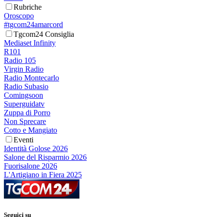
Rubriche
Oroscopo
#tgcom24amarcord
Tgcom24 Consiglia
Mediaset Infinity
R101
Radio 105
Virgin Radio
Radio Montecarlo
Radio Subasio
Comingsoon
Superguidatv
Zuppa di Porro
Non Sprecare
Cotto e Mangiato
Eventi
Identità Golose 2026
Salone del Risparmio 2026
Fuorisalone 2026
L'Artigiano in Fiera 2025
Seguici su