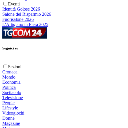
Eventi
Identità Golose 2026
Salone del Risparmio 2026
Fuorisalone 2026
L'Artigiano in Fiera 2025
Seguici su
Sezioni
Cronaca
Mondo
Economia
Politica
Spettacolo
Televisione
People
Lifestyle
Videogiochi
Donne
Magazine