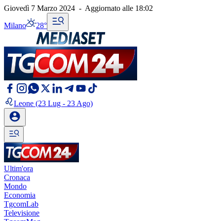
Giovedì 7 Marzo 2024
-
Aggiornato alle
18:02
Milano
28°
Leone
(23 Lug - 23 Ago)
Ultim'ora
Cronaca
Mondo
Economia
TgcomLab
Televisione