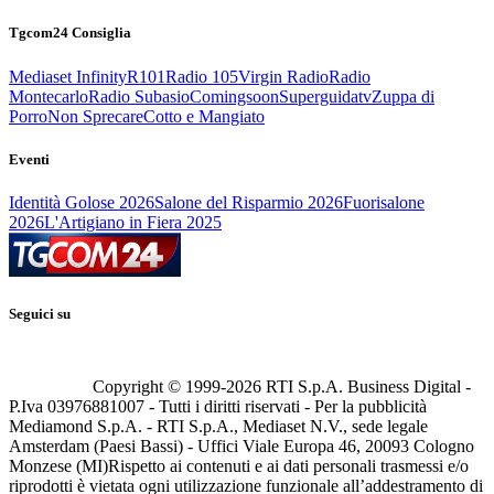
Tgcom24 Consiglia
Mediaset Infinity
R101
Radio 105
Virgin Radio
Radio
Montecarlo
Radio Subasio
Comingsoon
Superguidatv
Zuppa di
Porro
Non Sprecare
Cotto e Mangiato
Eventi
Identità Golose 2026
Salone del Risparmio 2026
Fuorisalone
2026
L'Artigiano in Fiera 2025
Seguici su
Copyright © 1999-
2026
RTI S.p.A. Business Digital -
P.Iva 03976881007 - Tutti i diritti riservati - Per la pubblicità
Mediamond S.p.A. - RTI S.p.A., Mediaset N.V., sede legale
Amsterdam (Paesi Bassi) - Uffici Viale Europa 46, 20093 Cologno
Monzese (MI)
Rispetto ai contenuti e ai dati personali trasmessi e/o
riprodotti è vietata ogni utilizzazione funzionale all’addestramento di