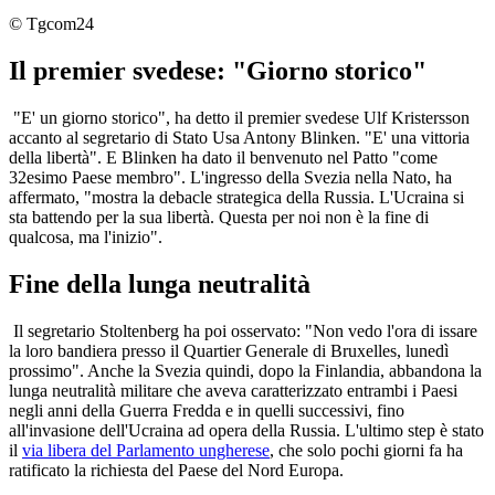
© Tgcom24
Il premier svedese: "Giorno storico"
"E' un giorno storico", ha detto il premier svedese Ulf Kristersson
accanto al segretario di Stato Usa Antony Blinken. "E' una vittoria
della libertà". E Blinken ha dato il benvenuto nel Patto "come
32esimo Paese membro". L'ingresso della Svezia nella Nato, ha
affermato, "mostra la debacle strategica della Russia. L'Ucraina si
sta battendo per la sua libertà. Questa per noi non è la fine di
qualcosa, ma l'inizio".
Fine della lunga neutralità
Il segretario Stoltenberg ha poi osservato: "Non vedo l'ora di issare
la loro bandiera presso il Quartier Generale di Bruxelles, lunedì
prossimo". Anche la Svezia quindi, dopo la Finlandia, abbandona la
lunga neutralità militare che aveva caratterizzato entrambi i Paesi
negli anni della Guerra Fredda e in quelli successivi, fino
all'invasione dell'Ucraina ad opera della Russia. L'ultimo step è stato
il
via libera del Parlamento ungherese
, che solo pochi giorni fa ha
ratificato la richiesta del Paese del Nord Europa.