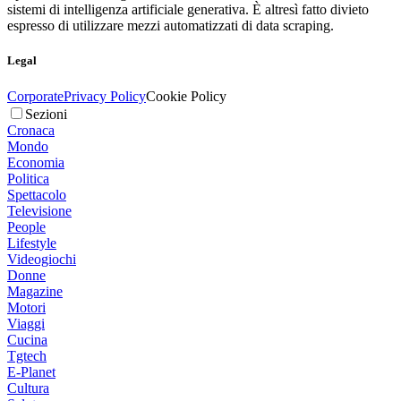
sistemi di intelligenza artificiale generativa. È altresì fatto divieto
espresso di utilizzare mezzi automatizzati di data scraping.
Legal
Corporate
Privacy Policy
Cookie Policy
Sezioni
Cronaca
Mondo
Economia
Politica
Spettacolo
Televisione
People
Lifestyle
Videogiochi
Donne
Magazine
Motori
Viaggi
Cucina
Tgtech
E-Planet
Cultura