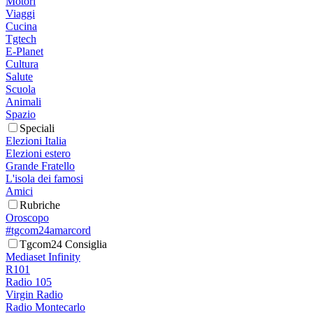
Motori
Viaggi
Cucina
Tgtech
E-Planet
Cultura
Salute
Scuola
Animali
Spazio
Speciali
Elezioni Italia
Elezioni estero
Grande Fratello
L'isola dei famosi
Amici
Rubriche
Oroscopo
#tgcom24amarcord
Tgcom24 Consiglia
Mediaset Infinity
R101
Radio 105
Virgin Radio
Radio Montecarlo