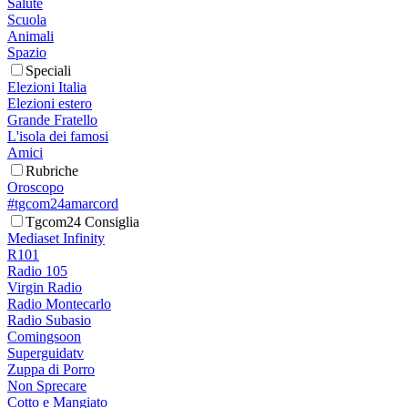
Salute
Scuola
Animali
Spazio
Speciali
Elezioni Italia
Elezioni estero
Grande Fratello
L'isola dei famosi
Amici
Rubriche
Oroscopo
#tgcom24amarcord
Tgcom24 Consiglia
Mediaset Infinity
R101
Radio 105
Virgin Radio
Radio Montecarlo
Radio Subasio
Comingsoon
Superguidatv
Zuppa di Porro
Non Sprecare
Cotto e Mangiato