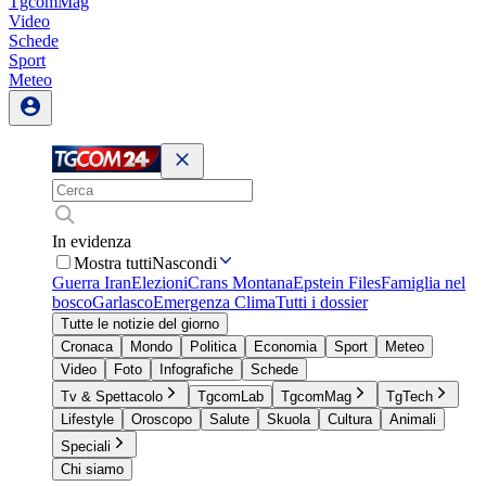
TgcomMag
Video
Schede
Sport
Meteo
In evidenza
Mostra tutti
Nascondi
Guerra Iran
Elezioni
Crans Montana
Epstein Files
Famiglia nel
bosco
Garlasco
Emergenza Clima
Tutti i dossier
Tutte le notizie del giorno
Cronaca
Mondo
Politica
Economia
Sport
Meteo
Video
Foto
Infografiche
Schede
Tv & Spettacolo
TgcomLab
TgcomMag
TgTech
Lifestyle
Oroscopo
Salute
Skuola
Cultura
Animali
Speciali
Chi siamo