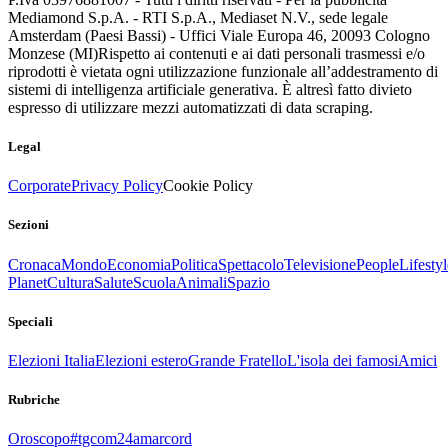
Mediamond S.p.A. - RTI S.p.A., Mediaset N.V., sede legale
Amsterdam (Paesi Bassi) - Uffici Viale Europa 46, 20093 Cologno
Monzese (MI)
Rispetto ai contenuti e ai dati personali trasmessi e/o
riprodotti è vietata ogni utilizzazione funzionale all’addestramento di
sistemi di intelligenza artificiale generativa. È altresì fatto divieto
espresso di utilizzare mezzi automatizzati di data scraping.
Legal
Corporate
Privacy Policy
Cookie Policy
Sezioni
Cronaca
Mondo
Economia
Politica
Spettacolo
Televisione
People
Lifestyl
Planet
Cultura
Salute
Scuola
Animali
Spazio
Speciali
Elezioni Italia
Elezioni estero
Grande Fratello
L'isola dei famosi
Amici
Rubriche
Oroscopo
#tgcom24amarcord