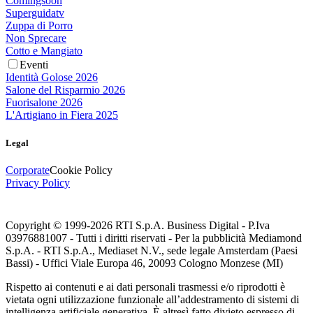
Comingsoon
Superguidatv
Zuppa di Porro
Non Sprecare
Cotto e Mangiato
Eventi
Identità Golose 2026
Salone del Risparmio 2026
Fuorisalone 2026
L'Artigiano in Fiera 2025
Legal
Corporate
Cookie Policy
Privacy Policy
Copyright © 1999-
2026
RTI S.p.A. Business Digital - P.Iva
03976881007 - Tutti i diritti riservati - Per la pubblicità Mediamond
S.p.A. - RTI S.p.A., Mediaset N.V., sede legale Amsterdam (Paesi
Bassi) - Uffici Viale Europa 46, 20093 Cologno Monzese (MI)
Rispetto ai contenuti e ai dati personali trasmessi e/o riprodotti è
vietata ogni utilizzazione funzionale all’addestramento di sistemi di
intelligenza artificiale generativa. È altresì fatto divieto espresso di