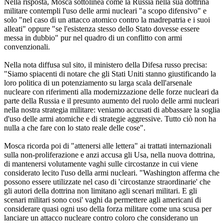
Nella risposta, Mosca sottolinea come la Russia nella sua dottrina
militare contempli l'uso delle armi nucleari "a scopo difensivo" e
solo "nel caso di un attacco atomico contro la madrepatria e i suoi
alleati" oppure "se l'esistenza stesso dello Stato dovesse essere
messa in dubbio" pur nel quadro di un conflitto con armi
convenzionali.
Nella nota diffusa sul sito, il ministero della Difesa russo precisa:
"Siamo spiacenti di notare che gli Stati Uniti stanno giustificando la
loro politica di un potenziamento su larga scala dell'arsenale
nucleare con riferimenti alla modernizzazione delle forze nucleari da
parte della Russia e il presunto aumento del ruolo delle armi nucleari
nella nostra strategia militare: veniamo accusati di abbassare la soglia
d'uso delle armi atomiche e di strategie aggressive. Tutto ciò non ha
nulla a che fare con lo stato reale delle cose".
Mosca ricorda poi di "attenersi alle lettera" ai trattati internazionali
sulla non-proliferazione e anzi accusa gli Usa, nella nuova dottrina,
di mantenersi volutamente vaghi sulle circostanze in cui viene
considerato lecito l'uso della armi nucleari. "Washington afferma che
possono essere utilizzate nel caso di 'circostanze straordinarie' che
gli autori della dottrina non limitano agli scenari militari. E gli
scenari militari sono cosi' vaghi da permettere agli americani di
considerare quasi ogni uso della forza militare come una scusa per
lanciare un attacco nucleare contro coloro che considerano un