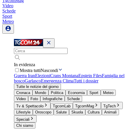
TgcomMag
Video
Schede
Sport
Meteo
In evidenza
Mostra tutti
Nascondi
Guerra Iran
Elezioni
Crans Montana
Epstein Files
Famiglia nel
bosco
Garlasco
Emergenza Clima
Tutti i dossier
Tutte le notizie del giorno
Cronaca
Mondo
Politica
Economia
Sport
Meteo
Video
Foto
Infografiche
Schede
Tv & Spettacolo
TgcomLab
TgcomMag
TgTech
Lifestyle
Oroscopo
Salute
Skuola
Cultura
Animali
Speciali
Chi siamo