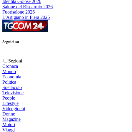
Identità Golose 2026
Salone del Risparmio 2026
Fuorisalone 2026
L'Artigiano in Fiera 2025
Seguici su
Sezioni
Cronaca
Mondo
Economia
Politica
Spettacolo
Televisione
People
Lifestyle
Videogiochi
Donne
Magazine
Motori
Viaggi