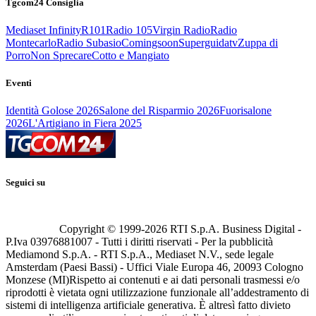
Tgcom24 Consiglia
Mediaset Infinity
R101
Radio 105
Virgin Radio
Radio
Montecarlo
Radio Subasio
Comingsoon
Superguidatv
Zuppa di
Porro
Non Sprecare
Cotto e Mangiato
Eventi
Identità Golose 2026
Salone del Risparmio 2026
Fuorisalone
2026
L'Artigiano in Fiera 2025
Seguici su
Copyright © 1999-
2026
RTI S.p.A. Business Digital -
P.Iva 03976881007 - Tutti i diritti riservati - Per la pubblicità
Mediamond S.p.A. - RTI S.p.A., Mediaset N.V., sede legale
Amsterdam (Paesi Bassi) - Uffici Viale Europa 46, 20093 Cologno
Monzese (MI)
Rispetto ai contenuti e ai dati personali trasmessi e/o
riprodotti è vietata ogni utilizzazione funzionale all’addestramento di
sistemi di intelligenza artificiale generativa. È altresì fatto divieto