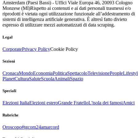
Amsterdam (Paesi Bassi) - Uffici Viale Europa 46, 20093 Cologno
Monzese (MI)
Rispetto ai contenuti e ai dati personali trasmessi e/o
riprodotti è vietata ogni utilizzazione funzionale all’addestramento di
sistemi di intelligenza artificiale generativa. È altresì fatto divieto
espresso di utilizzare mezzi automatizzati di data scraping.
Legal
Corporate
Privacy Policy
Cookie Policy
Sezioni
Cronaca
Mondo
Economia
Politica
Spettacolo
Televisione
People
Lifestyl
Planet
Cultura
Salute
Scuola
Animali
Spazio
Speciali
Elezioni Italia
Elezioni estero
Grande Fratello
L'isola dei famosi
Amici
Rubriche
Oroscopo
#tgcom24amarcord