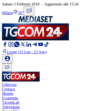
Sabato 3 Febbraio 2018
-
Aggiornato alle
15:34
Milano
26°
Leone
(23 Lug - 23 Ago)
Ultim'ora
Cronaca
Mondo
Economia
TgcomLab
Televisione