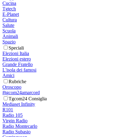
Cucina
Tgtech
E-Planet
Cultura
Salute
Scuola
Animali
Spazio
Speciali
Elezioni Italia
Elezioni estero
Grande Fratello
L'isola dei famosi
Amici
Rubriche
Oroscopo
#tgcom24amarcord
Tgcom24 Consiglia
Mediaset Infinity
R101
Radio 105
Virgin Radio
Radio Montecarlo
Radio Subasio