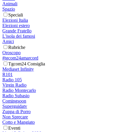
Animali
Spazio
Speciali
Elezioni Italia
Elezioni estero
Grande Fratello
L'isola dei famosi
Amici
Rubriche
Oroscopo
#tgcom24amarcord
Tgcom24 Consiglia
Mediaset Infinity
R101
Radio 105
Virgin Radio
Radio Montecarlo
Radio Subasio
Comingsoon
Superguidatv
Zuppa di Porro
Non Sprecare
Cotto e Mangiato
Eventi