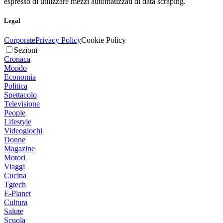
espresso di utilizzare mezzi automatizzati di data scraping.
Legal
Corporate
Privacy Policy
Cookie Policy
Sezioni
Cronaca
Mondo
Economia
Politica
Spettacolo
Televisione
People
Lifestyle
Videogiochi
Donne
Magazine
Motori
Viaggi
Cucina
Tgtech
E-Planet
Cultura
Salute
Scuola