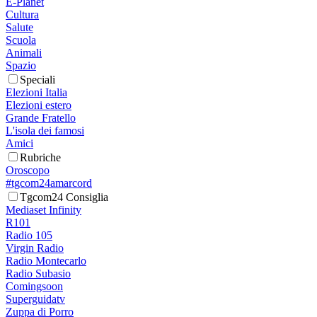
E-Planet
Cultura
Salute
Scuola
Animali
Spazio
Speciali
Elezioni Italia
Elezioni estero
Grande Fratello
L'isola dei famosi
Amici
Rubriche
Oroscopo
#tgcom24amarcord
Tgcom24 Consiglia
Mediaset Infinity
R101
Radio 105
Virgin Radio
Radio Montecarlo
Radio Subasio
Comingsoon
Superguidatv
Zuppa di Porro