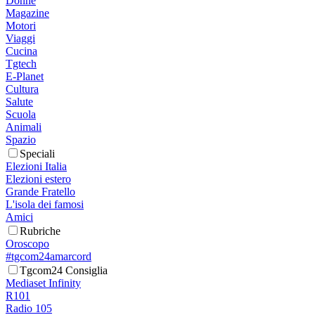
Donne
Magazine
Motori
Viaggi
Cucina
Tgtech
E-Planet
Cultura
Salute
Scuola
Animali
Spazio
Speciali
Elezioni Italia
Elezioni estero
Grande Fratello
L'isola dei famosi
Amici
Rubriche
Oroscopo
#tgcom24amarcord
Tgcom24 Consiglia
Mediaset Infinity
R101
Radio 105