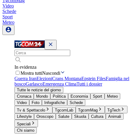
TgcomMag
Video
Schede
Sport
Meteo
In evidenza
Mostra tutti
Nascondi
Guerra Iran
Elezioni
Crans Montana
Epstein Files
Famiglia nel
bosco
Garlasco
Emergenza Clima
Tutti i dossier
Tutte le notizie del giorno
Cronaca
Mondo
Politica
Economia
Sport
Meteo
Video
Foto
Infografiche
Schede
Tv & Spettacolo
TgcomLab
TgcomMag
TgTech
Lifestyle
Oroscopo
Salute
Skuola
Cultura
Animali
Speciali
Chi siamo