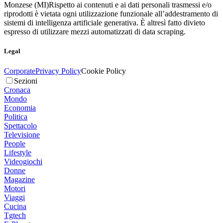
Monzese (MI)
Rispetto ai contenuti e ai dati personali trasmessi e/o
riprodotti è vietata ogni utilizzazione funzionale all’addestramento di
sistemi di intelligenza artificiale generativa. È altresì fatto divieto
espresso di utilizzare mezzi automatizzati di data scraping.
Legal
Corporate
Privacy Policy
Cookie Policy
Sezioni
Cronaca
Mondo
Economia
Politica
Spettacolo
Televisione
People
Lifestyle
Videogiochi
Donne
Magazine
Motori
Viaggi
Cucina
Tgtech