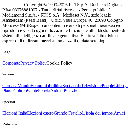
Copyright © 1999-
2026
RTI S.p.A. Business Digital -
P.Iva 03976881007 - Tutti i diritti riservati - Per la pubblicità
Mediamond S.p.A. - RTI S.p.A., Mediaset N.V., sede legale
Amsterdam (Paesi Bassi) - Uffici Viale Europa 46, 20093 Cologno
Monzese (MI)
Rispetto ai contenuti e ai dati personali trasmessi e/o
riprodotti è vietata ogni utilizzazione funzionale all’addestramento di
sistemi di intelligenza artificiale generativa. È altresì fatto divieto
espresso di utilizzare mezzi automatizzati di data scraping.
Legal
Corporate
Privacy Policy
Cookie Policy
Sezioni
Cronaca
Mondo
Economia
Politica
Spettacolo
Televisione
People
Lifestyl
Planet
Cultura
Salute
Scuola
Animali
Spazio
Speciali
Elezioni Italia
Elezioni estero
Grande Fratello
L'isola dei famosi
Amici
Rubriche