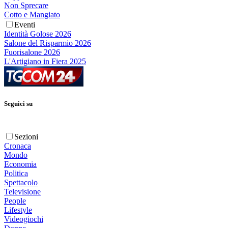
Non Sprecare
Cotto e Mangiato
Eventi
Identità Golose 2026
Salone del Risparmio 2026
Fuorisalone 2026
L'Artigiano in Fiera 2025
Seguici su
Sezioni
Cronaca
Mondo
Economia
Politica
Spettacolo
Televisione
People
Lifestyle
Videogiochi