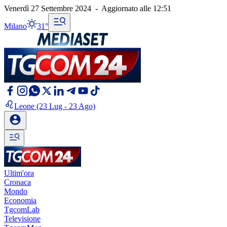
Venerdì 27 Settembre 2024
-
Aggiornato alle
12:51
Milano
31°
Leone
(23 Lug - 23 Ago)
Ultim'ora
Cronaca
Mondo
Economia
TgcomLab
Televisione