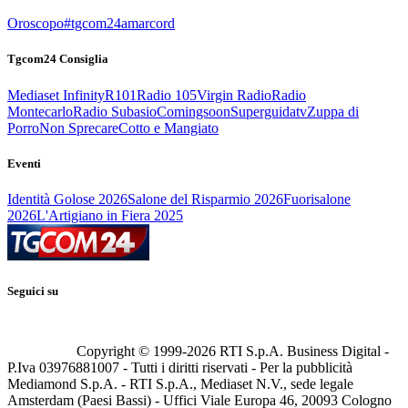
Oroscopo
#tgcom24amarcord
Tgcom24 Consiglia
Mediaset Infinity
R101
Radio 105
Virgin Radio
Radio
Montecarlo
Radio Subasio
Comingsoon
Superguidatv
Zuppa di
Porro
Non Sprecare
Cotto e Mangiato
Eventi
Identità Golose 2026
Salone del Risparmio 2026
Fuorisalone
2026
L'Artigiano in Fiera 2025
Seguici su
Copyright © 1999-
2026
RTI S.p.A. Business Digital -
P.Iva 03976881007 - Tutti i diritti riservati - Per la pubblicità
Mediamond S.p.A. - RTI S.p.A., Mediaset N.V., sede legale
Amsterdam (Paesi Bassi) - Uffici Viale Europa 46, 20093 Cologno