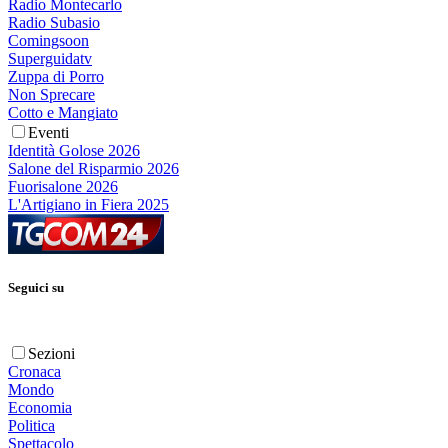
Radio Montecarlo
Radio Subasio
Comingsoon
Superguidatv
Zuppa di Porro
Non Sprecare
Cotto e Mangiato
Eventi
Identità Golose 2026
Salone del Risparmio 2026
Fuorisalone 2026
L'Artigiano in Fiera 2025
Seguici su
Sezioni
Cronaca
Mondo
Economia
Politica
Spettacolo