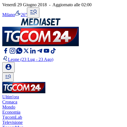
Venerdì 29 Giugno 2018
-
Aggiornato alle
02:00
Milano
26°
Leone
(23 Lug - 23 Ago)
Ultim'ora
Cronaca
Mondo
Economia
TgcomLab
Televisione