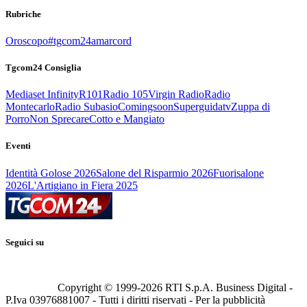
Rubriche
Oroscopo
#tgcom24amarcord
Tgcom24 Consiglia
Mediaset Infinity
R101
Radio 105
Virgin Radio
Radio
Montecarlo
Radio Subasio
Comingsoon
Superguidatv
Zuppa di
Porro
Non Sprecare
Cotto e Mangiato
Eventi
Identità Golose 2026
Salone del Risparmio 2026
Fuorisalone
2026
L'Artigiano in Fiera 2025
Seguici su
Copyright © 1999-
2026
RTI S.p.A. Business Digital -
P.Iva 03976881007 - Tutti i diritti riservati - Per la pubblicità