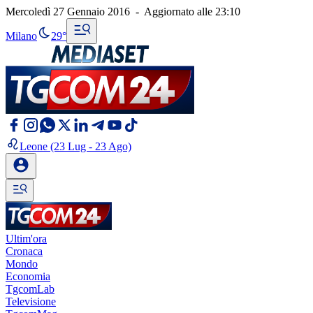
Mercoledì 27 Gennaio 2016
-
Aggiornato alle
23:10
Milano
29°
Leone
(23 Lug - 23 Ago)
Ultim'ora
Cronaca
Mondo
Economia
TgcomLab
Televisione