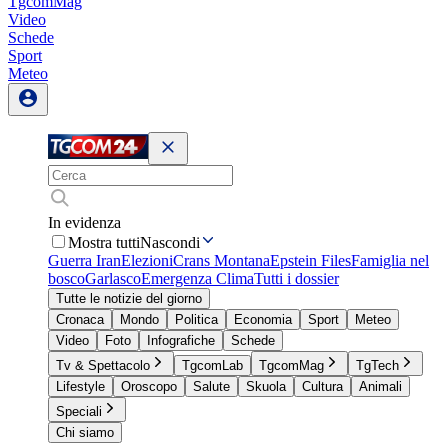
TgcomMag
Video
Schede
Sport
Meteo
In evidenza
Mostra tutti
Nascondi
Guerra Iran
Elezioni
Crans Montana
Epstein Files
Famiglia nel
bosco
Garlasco
Emergenza Clima
Tutti i dossier
Tutte le notizie del giorno
Cronaca
Mondo
Politica
Economia
Sport
Meteo
Video
Foto
Infografiche
Schede
Tv & Spettacolo
TgcomLab
TgcomMag
TgTech
Lifestyle
Oroscopo
Salute
Skuola
Cultura
Animali
Speciali
Chi siamo