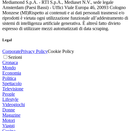
Mediamond S.p.A. - RTI S.p.A., Mediaset N.V., sede legale
Amsterdam (Paesi Bassi) - Uffici Viale Europa 46, 20093 Cologno
Monzese (MI)
Rispetto ai contenuti e ai dati personali trasmessi e/o
riprodotti è vietata ogni utilizzazione funzionale all’addestramento di
sistemi di intelligenza artificiale generativa. È altresì fatto divieto
espresso di utilizzare mezzi automatizzati di data scraping.
Legal
Corporate
Privacy Policy
Cookie Policy
Sezioni
Cronaca
Mondo
Economia
Politica
Spettacolo
Televisione
People
Lifestyle
Videogiochi
Donne
Magazine
Motori
Viaggi
Cucina