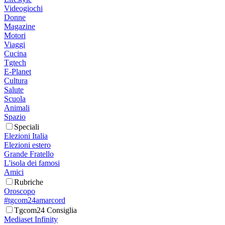
Videogiochi
Donne
Magazine
Motori
Viaggi
Cucina
Tgtech
E-Planet
Cultura
Salute
Scuola
Animali
Spazio
Speciali
Elezioni Italia
Elezioni estero
Grande Fratello
L'isola dei famosi
Amici
Rubriche
Oroscopo
#tgcom24amarcord
Tgcom24 Consiglia
Mediaset Infinity