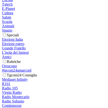
Tgtech
E-Planet
Cultura
Salute
Scuola
Animali
Spazio
Speciali
Elezioni Italia
Elezioni estero
Grande Fratello
L'isola dei famosi
Amici
Rubriche
Oroscopo
#tgcom24amarcord
Tgcom24 Consiglia
Mediaset Infinity
R101
Radio 105
Virgin Radio
Radio Montecarlo
Radio Subasio
Comingsoon