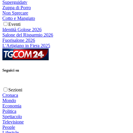
Superguidatv
Zuppa di Porro
Non Sprecare
Cotto e Mangiato
Eventi
Identità Golose 2026
Salone del Risparmio 2026
Fuorisalone 2026
L'Artigiano in Fiera 2025
Seguici su
Sezioni
Cronaca
Mondo
Economia
Politica
Spettacolo
Televisione
People
Lifestyle