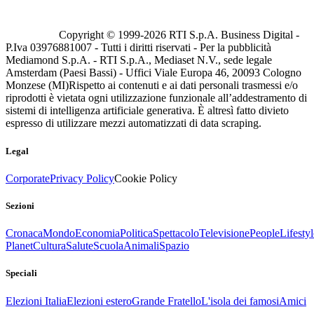
Copyright © 1999-
2026
RTI S.p.A. Business Digital -
P.Iva 03976881007 - Tutti i diritti riservati - Per la pubblicità
Mediamond S.p.A. - RTI S.p.A., Mediaset N.V., sede legale
Amsterdam (Paesi Bassi) - Uffici Viale Europa 46, 20093 Cologno
Monzese (MI)
Rispetto ai contenuti e ai dati personali trasmessi e/o
riprodotti è vietata ogni utilizzazione funzionale all’addestramento di
sistemi di intelligenza artificiale generativa. È altresì fatto divieto
espresso di utilizzare mezzi automatizzati di data scraping.
Legal
Corporate
Privacy Policy
Cookie Policy
Sezioni
Cronaca
Mondo
Economia
Politica
Spettacolo
Televisione
People
Lifestyl
Planet
Cultura
Salute
Scuola
Animali
Spazio
Speciali
Elezioni Italia
Elezioni estero
Grande Fratello
L'isola dei famosi
Amici