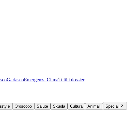
osco
Garlasco
Emergenza Clima
Tutti i dossier
estyle
Oroscopo
Salute
Skuola
Cultura
Animali
Speciali