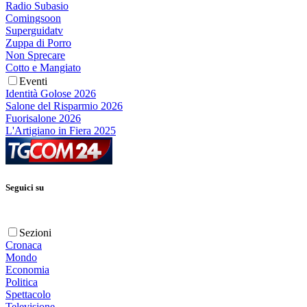
Radio Subasio
Comingsoon
Superguidatv
Zuppa di Porro
Non Sprecare
Cotto e Mangiato
Eventi
Identità Golose 2026
Salone del Risparmio 2026
Fuorisalone 2026
L'Artigiano in Fiera 2025
Seguici su
Sezioni
Cronaca
Mondo
Economia
Politica
Spettacolo
Televisione