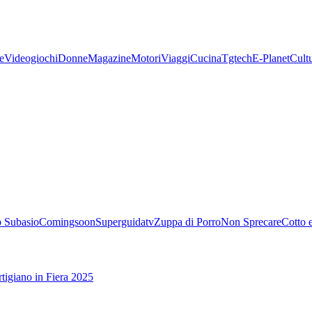
e
Videogiochi
Donne
Magazine
Motori
Viaggi
Cucina
Tgtech
E-Planet
Cult
 Subasio
Comingsoon
Superguidatv
Zuppa di Porro
Non Sprecare
Cotto 
tigiano in Fiera 2025