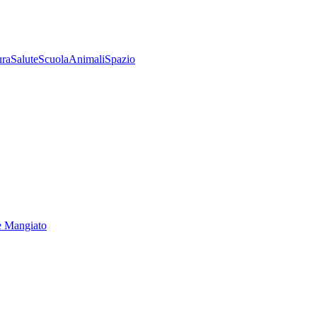
ura
Salute
Scuola
Animali
Spazio
e Mangiato