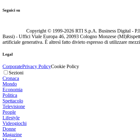
Seguici su
Copyright © 1999-
2026
RTI S.p.A. Business Digital - P.I
Bassi) - Uffici Viale Europa 46, 20093 Cologno Monzese (MI)
Rispett
artificiale generativa. È altresì fatto divieto espresso di utilizzare mez
Legal
Corporate
Privacy Policy
Cookie Policy
Sezioni
Cronaca
Mondo
Economia
Politica
Spettacolo
Televisione
People
Lifestyle
Videogiochi
Donne
Magazine