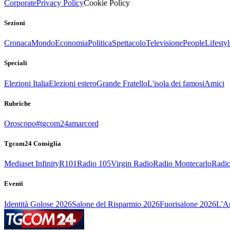
Corporate
Privacy Policy
Cookie Policy
Sezioni
Cronaca
Mondo
Economia
Politica
Spettacolo
Televisione
People
Lifestyl
Speciali
Elezioni Italia
Elezioni estero
Grande Fratello
L'isola dei famosi
Amici
Rubriche
Oroscopo
#tgcom24amarcord
Tgcom24 Consiglia
Mediaset Infinity
R101
Radio 105
Virgin Radio
Radio Montecarlo
Radio
Eventi
Identità Golose 2026
Salone del Risparmio 2026
Fuorisalone 2026
L'Ar