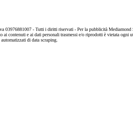
va 03976881007 - Tutti i diritti riservati - Per la pubblicità Mediamon
o ai contenuti e ai dati personali trasmessi e/o riprodotti è vietata ogni 
zi automatizzati di data scraping.