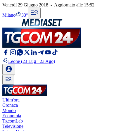
Venerdì 29 Giugno 2018
-
Aggiornato alle
15:52
Milano
33°
Leone
(23 Lug - 23 Ago)
Ultim'ora
Cronaca
Mondo
Economia
TgcomLab
Televisione