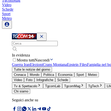
TgcomMag
Video
Schede
Sport
Meteo
In evidenza
Mostra tutti
Nascondi
Guerra Iran
Elezioni
Crans Montana
Epstein Files
Famiglia nel b
Tutte le notizie del giorno
Cronaca
Mondo
Politica
Economia
Sport
Meteo
Video
Foto
Infografiche
Schede
Tv & Spettacolo
TgcomLab
TgcomMag
TgTech
Lif
Chi siamo
Seguici anche su