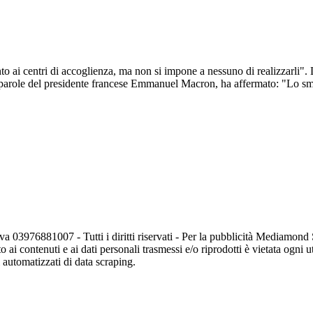
nto ai centri di accoglienza, ma non si impone a nessuno di realizzarli".
 parole del presidente francese Emmanuel Macron, ha affermato: "Lo sme
va 03976881007 - Tutti i diritti riservati - Per la pubblicità Mediamon
o ai contenuti e ai dati personali trasmessi e/o riprodotti è vietata ogni 
zi automatizzati di data scraping.