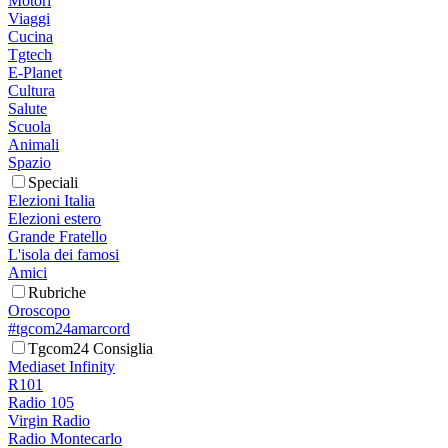
Motori
Viaggi
Cucina
Tgtech
E-Planet
Cultura
Salute
Scuola
Animali
Spazio
Speciali
Elezioni Italia
Elezioni estero
Grande Fratello
L'isola dei famosi
Amici
Rubriche
Oroscopo
#tgcom24amarcord
Tgcom24 Consiglia
Mediaset Infinity
R101
Radio 105
Virgin Radio
Radio Montecarlo