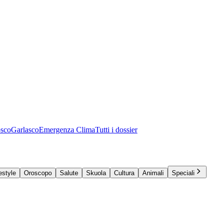
osco
Garlasco
Emergenza Clima
Tutti i dossier
estyle
Oroscopo
Salute
Skuola
Cultura
Animali
Speciali