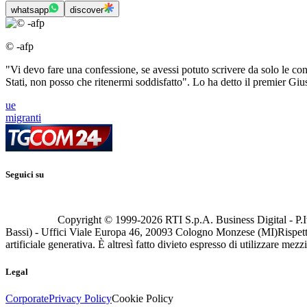
whatsapp
discover
© -afp
"Vi devo fare una confessione, se avessi potuto scrivere da solo le co
Stati, non posso che ritenermi soddisfatto". Lo ha detto il premier Giu
ue
migranti
Seguici su
Copyright © 1999-
2026
RTI S.p.A. Business Digital - P.I
Bassi) - Uffici Viale Europa 46, 20093 Cologno Monzese (MI)
Rispett
artificiale generativa. È altresì fatto divieto espresso di utilizzare mez
Legal
Corporate
Privacy Policy
Cookie Policy