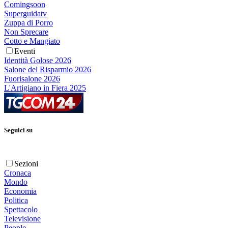
Comingsoon
Superguidatv
Zuppa di Porro
Non Sprecare
Cotto e Mangiato
Eventi
Identità Golose 2026
Salone del Risparmio 2026
Fuorisalone 2026
L'Artigiano in Fiera 2025
Seguici su
Sezioni
Cronaca
Mondo
Economia
Politica
Spettacolo
Televisione
People