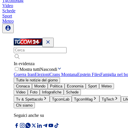
TgcomMag
Video
Schede
Sport
Meteo
In evidenza
Mostra tutti
Nascondi
Guerra Iran
Elezioni
Crans Montana
Epstein Files
Famiglia nel b
Tutte le notizie del giorno
Cronaca
Mondo
Politica
Economia
Sport
Meteo
Video
Foto
Infografiche
Schede
Tv & Spettacolo
TgcomLab
TgcomMag
TgTech
Lif
Chi siamo
Seguici anche su