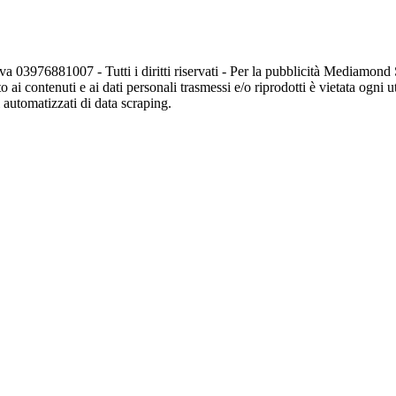
va 03976881007 - Tutti i diritti riservati - Per la pubblicità Mediamon
o ai contenuti e ai dati personali trasmessi e/o riprodotti è vietata ogni 
zi automatizzati di data scraping.