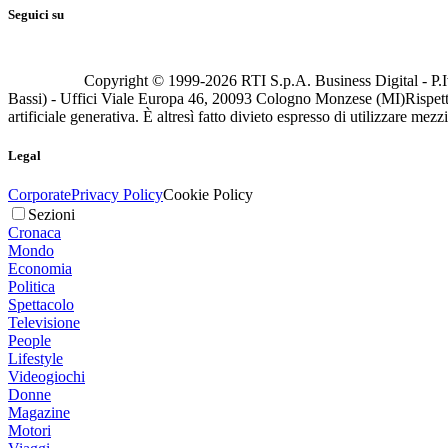
Seguici su
Copyright © 1999-
2026
RTI S.p.A. Business Digital - P.I
Bassi) - Uffici Viale Europa 46, 20093 Cologno Monzese (MI)
Rispett
artificiale generativa. È altresì fatto divieto espresso di utilizzare mez
Legal
Corporate
Privacy Policy
Cookie Policy
Sezioni
Cronaca
Mondo
Economia
Politica
Spettacolo
Televisione
People
Lifestyle
Videogiochi
Donne
Magazine
Motori