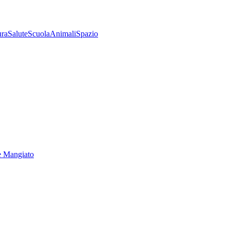
ura
Salute
Scuola
Animali
Spazio
e Mangiato