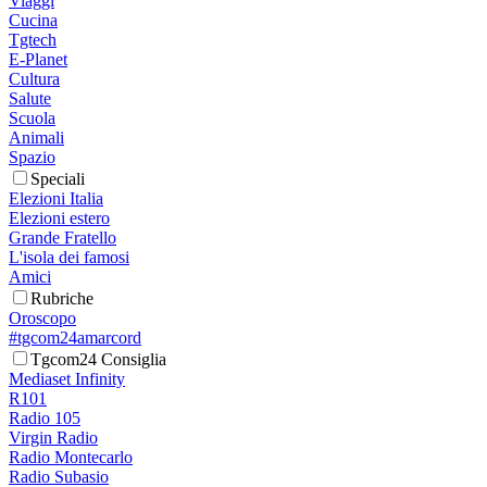
Viaggi
Cucina
Tgtech
E-Planet
Cultura
Salute
Scuola
Animali
Spazio
Speciali
Elezioni Italia
Elezioni estero
Grande Fratello
L'isola dei famosi
Amici
Rubriche
Oroscopo
#tgcom24amarcord
Tgcom24 Consiglia
Mediaset Infinity
R101
Radio 105
Virgin Radio
Radio Montecarlo
Radio Subasio