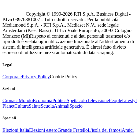
Copyright © 1999-
2026
RTI S.p.A. Business Digital -
P.Iva 03976881007 - Tutti i diritti riservati - Per la pubblicità
Mediamond S.p.A. - RTI S.p.A., Mediaset N.V., sede legale
Amsterdam (Paesi Bassi) - Uffici Viale Europa 46, 20093 Cologno
Monzese (MI)
Rispetto ai contenuti e ai dati personali trasmessi e/o
riprodotti è vietata ogni utilizzazione funzionale all’addestramento di
sistemi di intelligenza artificiale generativa. È altresì fatto divieto
espresso di utilizzare mezzi automatizzati di data scraping.
Legal
Corporate
Privacy Policy
Cookie Policy
Sezioni
Cronaca
Mondo
Economia
Politica
Spettacolo
Televisione
People
Lifestyl
Planet
Cultura
Salute
Scuola
Animali
Spazio
Speciali
Elezioni Italia
Elezioni estero
Grande Fratello
L'isola dei famosi
Amici