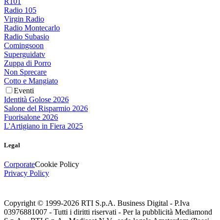
R101
Radio 105
Virgin Radio
Radio Montecarlo
Radio Subasio
Comingsoon
Superguidatv
Zuppa di Porro
Non Sprecare
Cotto e Mangiato
Eventi
Identità Golose 2026
Salone del Risparmio 2026
Fuorisalone 2026
L'Artigiano in Fiera 2025
Legal
Corporate
Cookie Policy
Privacy Policy
Copyright © 1999-
2026
RTI S.p.A. Business Digital - P.Iva
03976881007 - Tutti i diritti riservati - Per la pubblicità Mediamond