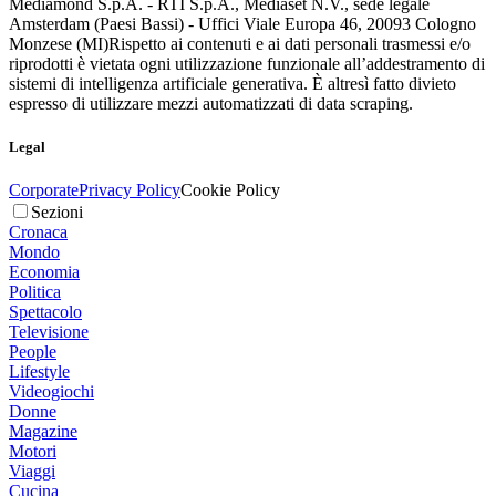
Mediamond S.p.A. - RTI S.p.A., Mediaset N.V., sede legale
Amsterdam (Paesi Bassi) - Uffici Viale Europa 46, 20093 Cologno
Monzese (MI)
Rispetto ai contenuti e ai dati personali trasmessi e/o
riprodotti è vietata ogni utilizzazione funzionale all’addestramento di
sistemi di intelligenza artificiale generativa. È altresì fatto divieto
espresso di utilizzare mezzi automatizzati di data scraping.
Legal
Corporate
Privacy Policy
Cookie Policy
Sezioni
Cronaca
Mondo
Economia
Politica
Spettacolo
Televisione
People
Lifestyle
Videogiochi
Donne
Magazine
Motori
Viaggi
Cucina