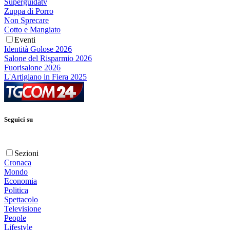
Superguidatv
Zuppa di Porro
Non Sprecare
Cotto e Mangiato
Eventi
Identità Golose 2026
Salone del Risparmio 2026
Fuorisalone 2026
L'Artigiano in Fiera 2025
Seguici su
Sezioni
Cronaca
Mondo
Economia
Politica
Spettacolo
Televisione
People
Lifestyle