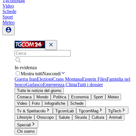
TgcomMag
Video
Schede
Sport
Meteo
In evidenza
Mostra tutti
Nascondi
Guerra Iran
Elezioni
Crans Montana
Epstein Files
Famiglia nel
bosco
Garlasco
Emergenza Clima
Tutti i dossier
Tutte le notizie del giorno
Cronaca
Mondo
Politica
Economia
Sport
Meteo
Video
Foto
Infografiche
Schede
Tv & Spettacolo
TgcomLab
TgcomMag
TgTech
Lifestyle
Oroscopo
Salute
Skuola
Cultura
Animali
Speciali
Chi siamo