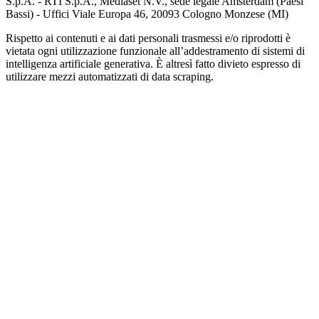
S.p.A. - RTI S.p.A., Mediaset N.V., sede legale Amsterdam (Paesi
Bassi) - Uffici Viale Europa 46, 20093 Cologno Monzese (MI)
Rispetto ai contenuti e ai dati personali trasmessi e/o riprodotti è
vietata ogni utilizzazione funzionale all’addestramento di sistemi di
intelligenza artificiale generativa. È altresì fatto divieto espresso di
utilizzare mezzi automatizzati di data scraping.