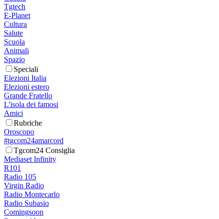
Tgtech
E-Planet
Cultura
Salute
Scuola
Animali
Spazio
Speciali
Elezioni Italia
Elezioni estero
Grande Fratello
L'isola dei famosi
Amici
Rubriche
Oroscopo
#tgcom24amarcord
Tgcom24 Consiglia
Mediaset Infinity
R101
Radio 105
Virgin Radio
Radio Montecarlo
Radio Subasio
Comingsoon