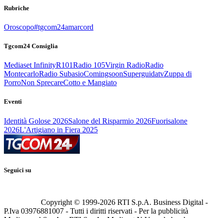
Rubriche
Oroscopo
#tgcom24amarcord
Tgcom24 Consiglia
Mediaset Infinity
R101
Radio 105
Virgin Radio
Radio
Montecarlo
Radio Subasio
Comingsoon
Superguidatv
Zuppa di
Porro
Non Sprecare
Cotto e Mangiato
Eventi
Identità Golose 2026
Salone del Risparmio 2026
Fuorisalone
2026
L'Artigiano in Fiera 2025
Seguici su
Copyright © 1999-
2026
RTI S.p.A. Business Digital -
P.Iva 03976881007 - Tutti i diritti riservati - Per la pubblicità