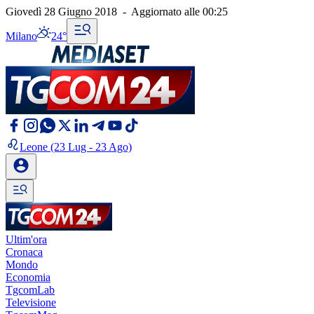
Giovedì 28 Giugno 2018
-
Aggiornato alle
00:25
Milano
24°
Leone
(23 Lug - 23 Ago)
Ultim'ora
Cronaca
Mondo
Economia
TgcomLab
Televisione