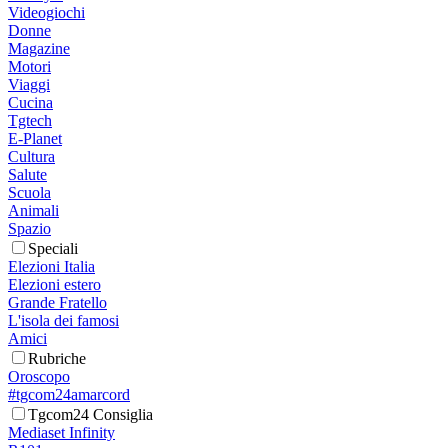
Videogiochi
Donne
Magazine
Motori
Viaggi
Cucina
Tgtech
E-Planet
Cultura
Salute
Scuola
Animali
Spazio
Speciali
Elezioni Italia
Elezioni estero
Grande Fratello
L'isola dei famosi
Amici
Rubriche
Oroscopo
#tgcom24amarcord
Tgcom24 Consiglia
Mediaset Infinity