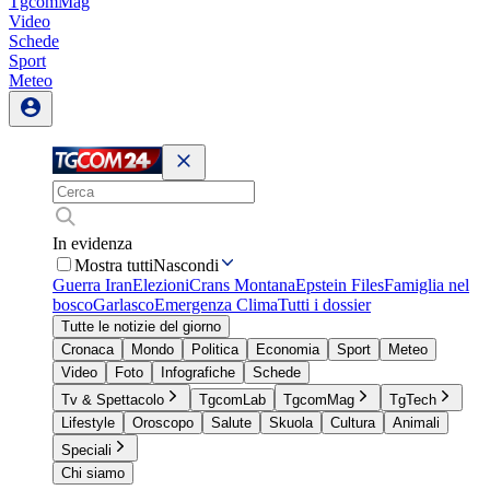
TgcomMag
Video
Schede
Sport
Meteo
In evidenza
Mostra tutti
Nascondi
Guerra Iran
Elezioni
Crans Montana
Epstein Files
Famiglia nel
bosco
Garlasco
Emergenza Clima
Tutti i dossier
Tutte le notizie del giorno
Cronaca
Mondo
Politica
Economia
Sport
Meteo
Video
Foto
Infografiche
Schede
Tv & Spettacolo
TgcomLab
TgcomMag
TgTech
Lifestyle
Oroscopo
Salute
Skuola
Cultura
Animali
Speciali
Chi siamo