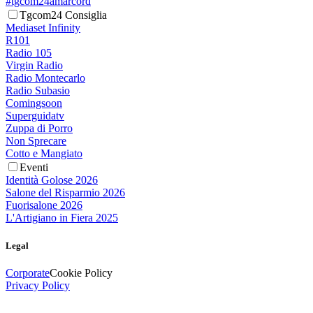
#tgcom24amarcord
Tgcom24 Consiglia
Mediaset Infinity
R101
Radio 105
Virgin Radio
Radio Montecarlo
Radio Subasio
Comingsoon
Superguidatv
Zuppa di Porro
Non Sprecare
Cotto e Mangiato
Eventi
Identità Golose 2026
Salone del Risparmio 2026
Fuorisalone 2026
L'Artigiano in Fiera 2025
Legal
Corporate
Cookie Policy
Privacy Policy