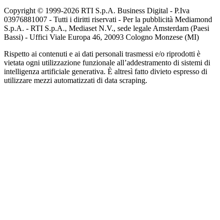
Copyright © 1999-
2026
RTI S.p.A. Business Digital - P.Iva
03976881007 - Tutti i diritti riservati - Per la pubblicità Mediamond
S.p.A. - RTI S.p.A., Mediaset N.V., sede legale Amsterdam (Paesi
Bassi) - Uffici Viale Europa 46, 20093 Cologno Monzese (MI)
Rispetto ai contenuti e ai dati personali trasmessi e/o riprodotti è
vietata ogni utilizzazione funzionale all’addestramento di sistemi di
intelligenza artificiale generativa. È altresì fatto divieto espresso di
utilizzare mezzi automatizzati di data scraping.