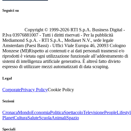
Seguici su
Copyright © 1999-
2026
RTI S.p.A. Business Digital -
P.Iva 03976881007 - Tutti i diritti riservati - Per la pubblicità
Mediamond S.p.A. - RTI S.p.A., Mediaset N.V., sede legale
Amsterdam (Paesi Bassi) - Uffici Viale Europa 46, 20093 Cologno
Monzese (MI)
Rispetto ai contenuti e ai dati personali trasmessi e/o
riprodotti è vietata ogni utilizzazione funzionale all’addestramento di
sistemi di intelligenza artificiale generativa. È altresì fatto divieto
espresso di utilizzare mezzi automatizzati di data scraping.
Legal
Corporate
Privacy Policy
Cookie Policy
Sezioni
Cronaca
Mondo
Economia
Politica
Spettacolo
Televisione
People
Lifestyl
Planet
Cultura
Salute
Scuola
Animali
Spazio
Speciali