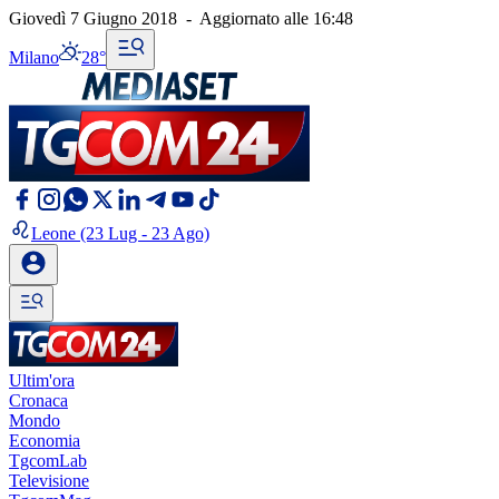
Giovedì 7 Giugno 2018
-
Aggiornato alle
16:48
Milano
28°
Leone
(23 Lug - 23 Ago)
Ultim'ora
Cronaca
Mondo
Economia
TgcomLab
Televisione