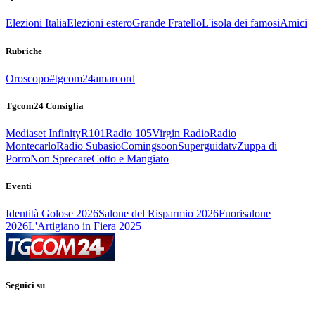
Elezioni Italia
Elezioni estero
Grande Fratello
L'isola dei famosi
Amici
Rubriche
Oroscopo
#tgcom24amarcord
Tgcom24 Consiglia
Mediaset Infinity
R101
Radio 105
Virgin Radio
Radio
Montecarlo
Radio Subasio
Comingsoon
Superguidatv
Zuppa di
Porro
Non Sprecare
Cotto e Mangiato
Eventi
Identità Golose 2026
Salone del Risparmio 2026
Fuorisalone
2026
L'Artigiano in Fiera 2025
Seguici su