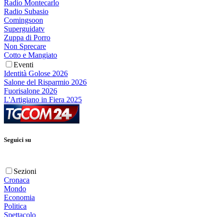
Radio Montecarlo
Radio Subasio
Comingsoon
Superguidatv
Zuppa di Porro
Non Sprecare
Cotto e Mangiato
Eventi
Identità Golose 2026
Salone del Risparmio 2026
Fuorisalone 2026
L'Artigiano in Fiera 2025
Seguici su
Sezioni
Cronaca
Mondo
Economia
Politica
Spettacolo