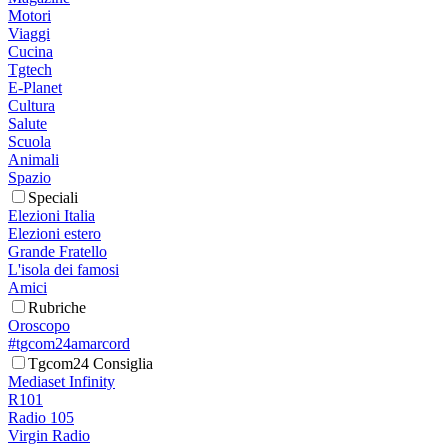
Motori
Viaggi
Cucina
Tgtech
E-Planet
Cultura
Salute
Scuola
Animali
Spazio
Speciali
Elezioni Italia
Elezioni estero
Grande Fratello
L'isola dei famosi
Amici
Rubriche
Oroscopo
#tgcom24amarcord
Tgcom24 Consiglia
Mediaset Infinity
R101
Radio 105
Virgin Radio