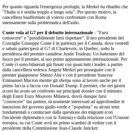
Per quanto riguarda l'emergenza profughi, la Merkel ha ribadito che
"l'Italia si è sentita troppo a lungo sola". Per questo motivo, la
cancelliera haaffermato di volersi confrontare con Roma
intensamente sulla problematica dell'asilo.
Conte vola al G7 per il debutto internazionale
- "Farsi
conoscere" e "possibilmente farsi rispettare". Il neo presidente del
Consiglio Giuseppe Conte è in partenza per il Canada, dove venerdì
e sabato parteciperà al G7 di Charlevoix, in Quebec, sotto la
presidenza del premier canadese Justin Trudeau. Un battesimo del
fuoco per il premier, al suo primo appuntamento internazionale. Per
Conte ci sono bilaterali già fissati con quasi tutti i leader, a partire
dalla cancelliera tedesca Angela Merkel per proseguire con il
premier giapponese Shinzo Abe e con il presidente francese
Emmanuel Macron mentre gli sherpa sono al lavoro anche per il
primo faccia a faccia con Donald Trump. Il premier, che nei giorni
scorsi ha avuto un confronto sui principali dossier con il ministro
degli Esteri Enzo Moavero Milanesi, dovrà dunque farsi
"conoscere" dai partner, sicuramente interessati ad approfondire le
intenzioni del governo giallo-verde e "populista" su alcuni temi
fondamentali a cominciare dalla questione dei migranti (con
l'incidente diplomatico con la Tunisia) e dalla relazione con l'Unione
europea, su cui Conte avrà un primo scambio di vedute con il
presidente della Commissione Jean-Claude Juncker.