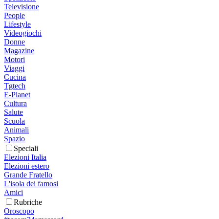
Televisione
People
Lifestyle
Videogiochi
Donne
Magazine
Motori
Viaggi
Cucina
Tgtech
E-Planet
Cultura
Salute
Scuola
Animali
Spazio
Speciali
Elezioni Italia
Elezioni estero
Grande Fratello
L'isola dei famosi
Amici
Rubriche
Oroscopo