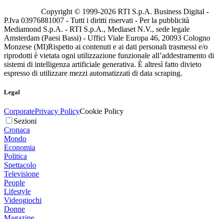
Copyright © 1999-
2026
RTI S.p.A. Business Digital -
P.Iva 03976881007 - Tutti i diritti riservati - Per la pubblicità
Mediamond S.p.A. - RTI S.p.A., Mediaset N.V., sede legale
Amsterdam (Paesi Bassi) - Uffici Viale Europa 46, 20093 Cologno
Monzese (MI)
Rispetto ai contenuti e ai dati personali trasmessi e/o
riprodotti è vietata ogni utilizzazione funzionale all’addestramento di
sistemi di intelligenza artificiale generativa. È altresì fatto divieto
espresso di utilizzare mezzi automatizzati di data scraping.
Legal
Corporate
Privacy Policy
Cookie Policy
Sezioni
Cronaca
Mondo
Economia
Politica
Spettacolo
Televisione
People
Lifestyle
Videogiochi
Donne
Magazine