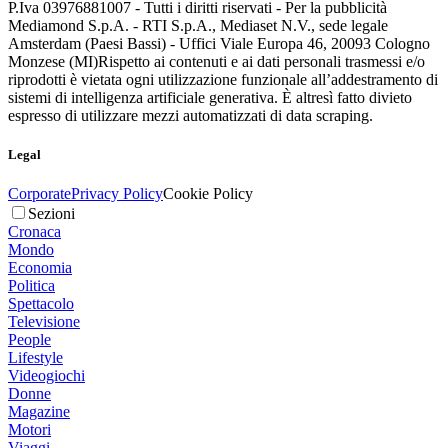
P.Iva 03976881007 - Tutti i diritti riservati - Per la pubblicità
Mediamond S.p.A. - RTI S.p.A., Mediaset N.V., sede legale
Amsterdam (Paesi Bassi) - Uffici Viale Europa 46, 20093 Cologno
Monzese (MI)
Rispetto ai contenuti e ai dati personali trasmessi e/o
riprodotti è vietata ogni utilizzazione funzionale all’addestramento di
sistemi di intelligenza artificiale generativa. È altresì fatto divieto
espresso di utilizzare mezzi automatizzati di data scraping.
Legal
Corporate
Privacy Policy
Cookie Policy
Sezioni
Cronaca
Mondo
Economia
Politica
Spettacolo
Televisione
People
Lifestyle
Videogiochi
Donne
Magazine
Motori
Viaggi