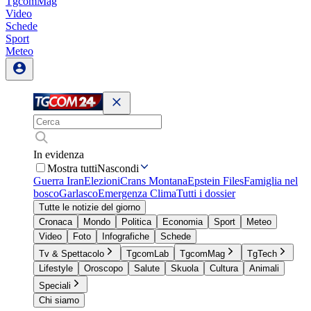
TgcomMag
Video
Schede
Sport
Meteo
In evidenza
Mostra tutti
Nascondi
Guerra Iran
Elezioni
Crans Montana
Epstein Files
Famiglia nel
bosco
Garlasco
Emergenza Clima
Tutti i dossier
Tutte le notizie del giorno
Cronaca
Mondo
Politica
Economia
Sport
Meteo
Video
Foto
Infografiche
Schede
Tv & Spettacolo
TgcomLab
TgcomMag
TgTech
Lifestyle
Oroscopo
Salute
Skuola
Cultura
Animali
Speciali
Chi siamo