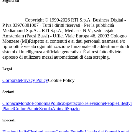
Seguici su
Copyright © 1999-
2026
RTI S.p.A. Business Digital -
P.Iva 03976881007 - Tutti i diritti riservati - Per la pubblicità
Mediamond S.p.A. - RTI S.p.A., Mediaset N.V., sede legale
Amsterdam (Paesi Bassi) - Uffici Viale Europa 46, 20093 Cologno
Monzese (MI)
Rispetto ai contenuti e ai dati personali trasmessi e/o
riprodotti è vietata ogni utilizzazione funzionale all’addestramento di
sistemi di intelligenza artificiale generativa. È altresì fatto divieto
espresso di utilizzare mezzi automatizzati di data scraping.
Legal
Corporate
Privacy Policy
Cookie Policy
Sezioni
Cronaca
Mondo
Economia
Politica
Spettacolo
Televisione
People
Lifestyl
Planet
Cultura
Salute
Scuola
Animali
Spazio
Speciali
Elezioni Italia
Elezioni estero
Grande Fratello
L'isola dei famosi
Amici