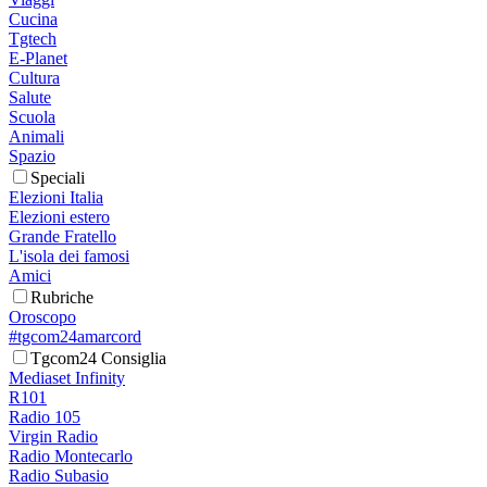
Cucina
Tgtech
E-Planet
Cultura
Salute
Scuola
Animali
Spazio
Speciali
Elezioni Italia
Elezioni estero
Grande Fratello
L'isola dei famosi
Amici
Rubriche
Oroscopo
#tgcom24amarcord
Tgcom24 Consiglia
Mediaset Infinity
R101
Radio 105
Virgin Radio
Radio Montecarlo
Radio Subasio