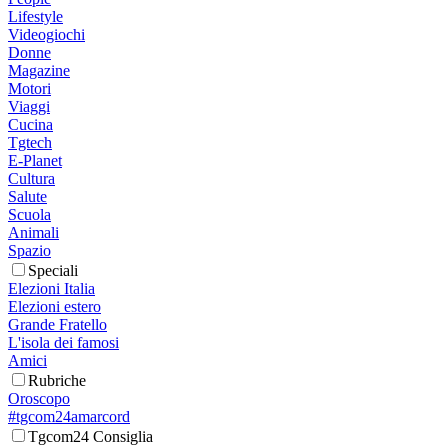
Lifestyle
Videogiochi
Donne
Magazine
Motori
Viaggi
Cucina
Tgtech
E-Planet
Cultura
Salute
Scuola
Animali
Spazio
Speciali
Elezioni Italia
Elezioni estero
Grande Fratello
L'isola dei famosi
Amici
Rubriche
Oroscopo
#tgcom24amarcord
Tgcom24 Consiglia