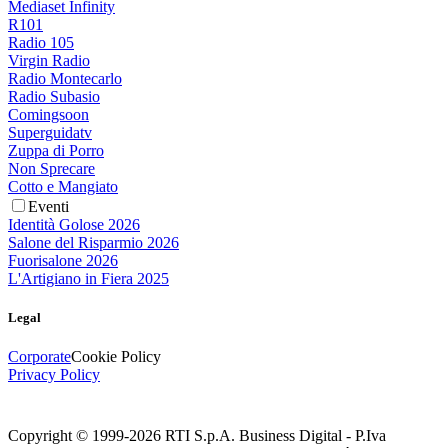
Mediaset Infinity
R101
Radio 105
Virgin Radio
Radio Montecarlo
Radio Subasio
Comingsoon
Superguidatv
Zuppa di Porro
Non Sprecare
Cotto e Mangiato
Eventi
Identità Golose 2026
Salone del Risparmio 2026
Fuorisalone 2026
L'Artigiano in Fiera 2025
Legal
Corporate
Cookie Policy
Privacy Policy
Copyright © 1999-
2026
RTI S.p.A. Business Digital - P.Iva