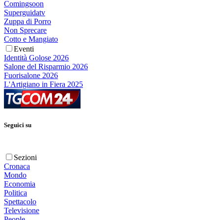
Comingsoon
Superguidatv
Zuppa di Porro
Non Sprecare
Cotto e Mangiato
Eventi
Identità Golose 2026
Salone del Risparmio 2026
Fuorisalone 2026
L'Artigiano in Fiera 2025
Seguici su
Sezioni
Cronaca
Mondo
Economia
Politica
Spettacolo
Televisione
People