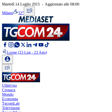
Martedì 14 Luglio 2015
-
Aggiornato alle
08:00
Milano
32°
Leone
(23 Lug - 23 Ago)
Ultim'ora
Cronaca
Mondo
Economia
TgcomLab
Televisione