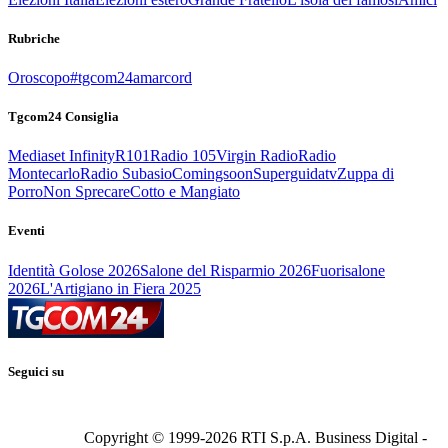
Rubriche
Oroscopo
#tgcom24amarcord
Tgcom24 Consiglia
Mediaset Infinity
R101
Radio 105
Virgin Radio
Radio
Montecarlo
Radio Subasio
Comingsoon
Superguidatv
Zuppa di
Porro
Non Sprecare
Cotto e Mangiato
Eventi
Identità Golose 2026
Salone del Risparmio 2026
Fuorisalone
2026
L'Artigiano in Fiera 2025
Seguici su
Copyright © 1999-
2026
RTI S.p.A. Business Digital -