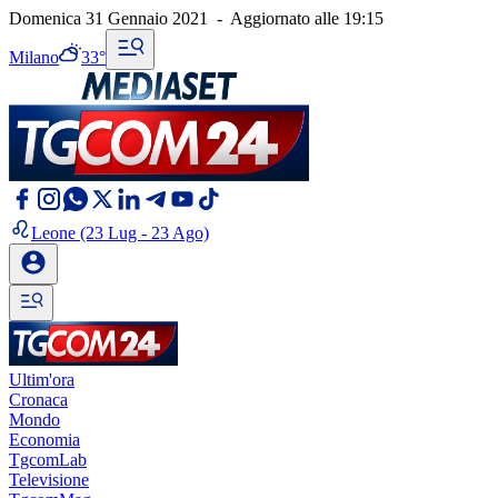
Domenica 31 Gennaio 2021
-
Aggiornato alle
19:15
Milano
33°
Leone
(23 Lug - 23 Ago)
Ultim'ora
Cronaca
Mondo
Economia
TgcomLab
Televisione