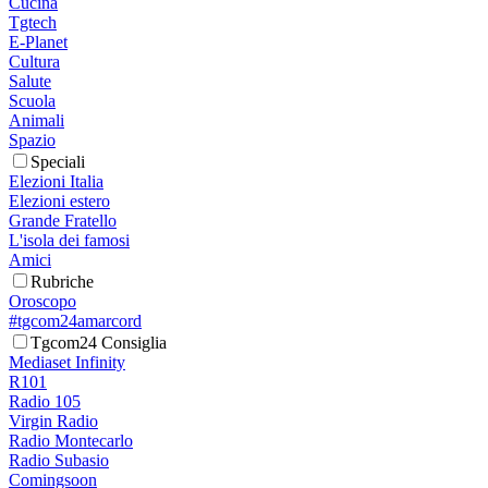
Cucina
Tgtech
E-Planet
Cultura
Salute
Scuola
Animali
Spazio
Speciali
Elezioni Italia
Elezioni estero
Grande Fratello
L'isola dei famosi
Amici
Rubriche
Oroscopo
#tgcom24amarcord
Tgcom24 Consiglia
Mediaset Infinity
R101
Radio 105
Virgin Radio
Radio Montecarlo
Radio Subasio
Comingsoon