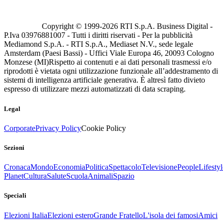
Copyright © 1999-
2026
RTI S.p.A. Business Digital -
P.Iva 03976881007 - Tutti i diritti riservati - Per la pubblicità
Mediamond S.p.A. - RTI S.p.A., Mediaset N.V., sede legale
Amsterdam (Paesi Bassi) - Uffici Viale Europa 46, 20093 Cologno
Monzese (MI)
Rispetto ai contenuti e ai dati personali trasmessi e/o
riprodotti è vietata ogni utilizzazione funzionale all’addestramento di
sistemi di intelligenza artificiale generativa. È altresì fatto divieto
espresso di utilizzare mezzi automatizzati di data scraping.
Legal
Corporate
Privacy Policy
Cookie Policy
Sezioni
Cronaca
Mondo
Economia
Politica
Spettacolo
Televisione
People
Lifestyl
Planet
Cultura
Salute
Scuola
Animali
Spazio
Speciali
Elezioni Italia
Elezioni estero
Grande Fratello
L'isola dei famosi
Amici