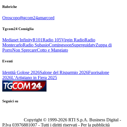
Rubriche
Oroscopo
#tgcom24amarcord
Tgcom24 Consiglia
Mediaset Infinity
R101
Radio 105
Virgin Radio
Radio
Montecarlo
Radio Subasio
Comingsoon
Superguidatv
Zuppa di
Porro
Non Sprecare
Cotto e Mangiato
Eventi
Identità Golose 2026
Salone del Risparmio 2026
Fuorisalone
2026
L'Artigiano in Fiera 2025
Seguici su
Copyright © 1999-
2026
RTI S.p.A. Business Digital -
P.Iva 03976881007 - Tutti i diritti riservati - Per la pubblicità