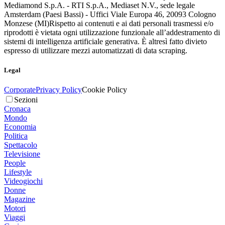
Mediamond S.p.A. - RTI S.p.A., Mediaset N.V., sede legale
Amsterdam (Paesi Bassi) - Uffici Viale Europa 46, 20093 Cologno
Monzese (MI)
Rispetto ai contenuti e ai dati personali trasmessi e/o
riprodotti è vietata ogni utilizzazione funzionale all’addestramento di
sistemi di intelligenza artificiale generativa. È altresì fatto divieto
espresso di utilizzare mezzi automatizzati di data scraping.
Legal
Corporate
Privacy Policy
Cookie Policy
Sezioni
Cronaca
Mondo
Economia
Politica
Spettacolo
Televisione
People
Lifestyle
Videogiochi
Donne
Magazine
Motori
Viaggi