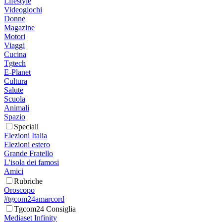
Lifestyle
Videogiochi
Donne
Magazine
Motori
Viaggi
Cucina
Tgtech
E-Planet
Cultura
Salute
Scuola
Animali
Spazio
Speciali
Elezioni Italia
Elezioni estero
Grande Fratello
L'isola dei famosi
Amici
Rubriche
Oroscopo
#tgcom24amarcord
Tgcom24 Consiglia
Mediaset Infinity