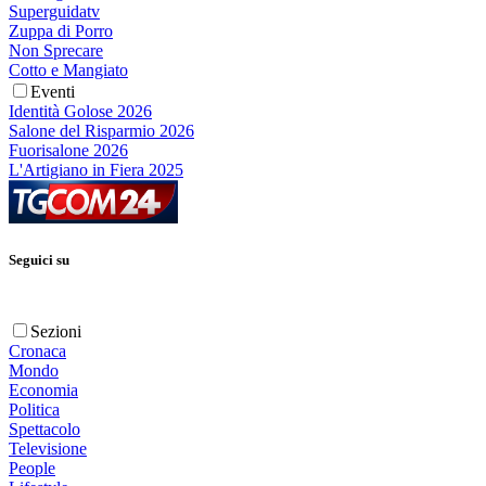
Superguidatv
Zuppa di Porro
Non Sprecare
Cotto e Mangiato
Eventi
Identità Golose 2026
Salone del Risparmio 2026
Fuorisalone 2026
L'Artigiano in Fiera 2025
Seguici su
Sezioni
Cronaca
Mondo
Economia
Politica
Spettacolo
Televisione
People