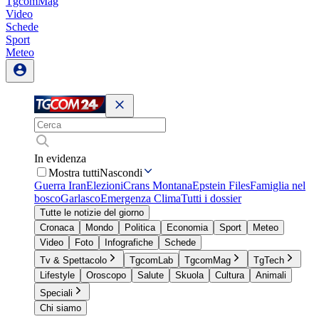
TgcomMag
Video
Schede
Sport
Meteo
In evidenza
Mostra tutti
Nascondi
Guerra Iran
Elezioni
Crans Montana
Epstein Files
Famiglia nel
bosco
Garlasco
Emergenza Clima
Tutti i dossier
Tutte le notizie del giorno
Cronaca
Mondo
Politica
Economia
Sport
Meteo
Video
Foto
Infografiche
Schede
Tv & Spettacolo
TgcomLab
TgcomMag
TgTech
Lifestyle
Oroscopo
Salute
Skuola
Cultura
Animali
Speciali
Chi siamo