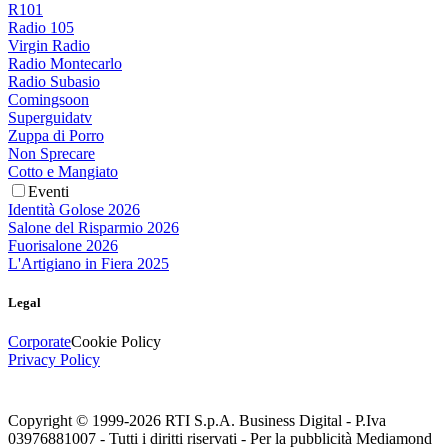
R101
Radio 105
Virgin Radio
Radio Montecarlo
Radio Subasio
Comingsoon
Superguidatv
Zuppa di Porro
Non Sprecare
Cotto e Mangiato
Eventi
Identità Golose 2026
Salone del Risparmio 2026
Fuorisalone 2026
L'Artigiano in Fiera 2025
Legal
Corporate
Cookie Policy
Privacy Policy
Copyright © 1999-
2026
RTI S.p.A. Business Digital - P.Iva
03976881007 - Tutti i diritti riservati - Per la pubblicità Mediamond