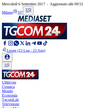
Mercoledì 6 Settembre 2017
-
Aggiornato alle
09:52
Milano
33°
Leone
(23 Lug - 23 Ago)
Ultim'ora
Cronaca
Mondo
Economia
TgcomLab
Televisione