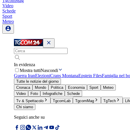
TgcomMag
Video
Schede
Sport
Meteo
In evidenza
Mostra tutti
Nascondi
Guerra Iran
Elezioni
Crans Montana
Epstein Files
Famiglia nel b
Tutte le notizie del giorno
Cronaca
Mondo
Politica
Economia
Sport
Meteo
Video
Foto
Infografiche
Schede
Tv & Spettacolo
TgcomLab
TgcomMag
TgTech
Lif
Chi siamo
Seguici anche su