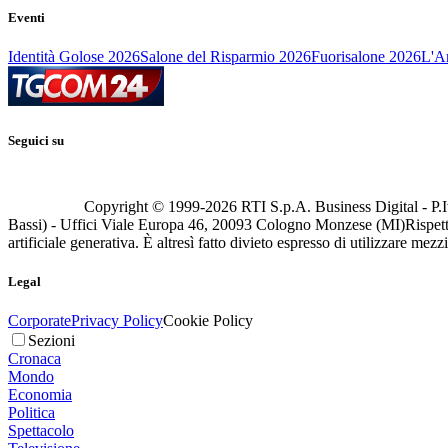
Eventi
Identità Golose 2026
Salone del Risparmio 2026
Fuorisalone 2026
L'Ar
Seguici su
Copyright © 1999-
2026
RTI S.p.A. Business Digital - P.I
Bassi) - Uffici Viale Europa 46, 20093 Cologno Monzese (MI)
Rispett
artificiale generativa. È altresì fatto divieto espresso di utilizzare mez
Legal
Corporate
Privacy Policy
Cookie Policy
Sezioni
Cronaca
Mondo
Economia
Politica
Spettacolo