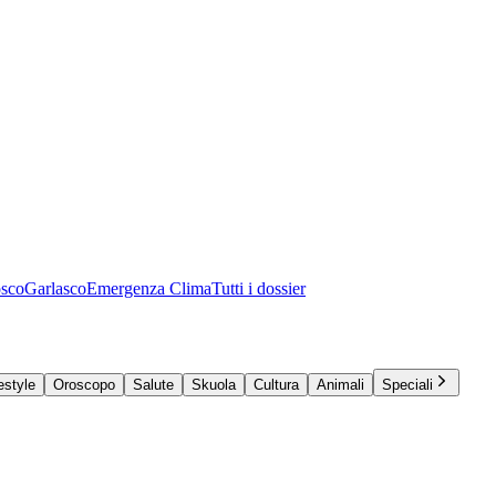
osco
Garlasco
Emergenza Clima
Tutti i dossier
estyle
Oroscopo
Salute
Skuola
Cultura
Animali
Speciali