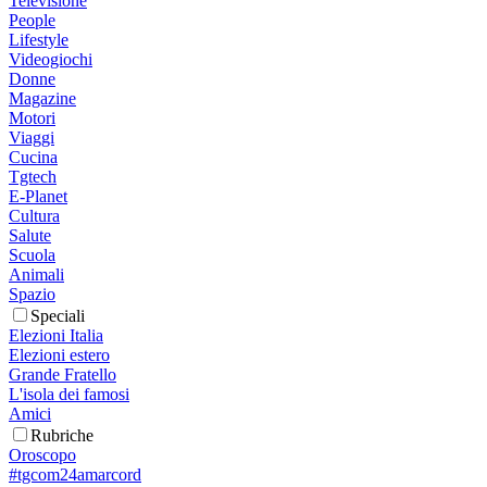
Televisione
People
Lifestyle
Videogiochi
Donne
Magazine
Motori
Viaggi
Cucina
Tgtech
E-Planet
Cultura
Salute
Scuola
Animali
Spazio
Speciali
Elezioni Italia
Elezioni estero
Grande Fratello
L'isola dei famosi
Amici
Rubriche
Oroscopo
#tgcom24amarcord