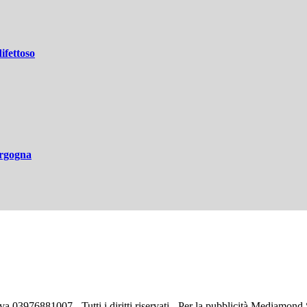
ifettoso
ergogna
va 03976881007 - Tutti i diritti riservati - Per la pubblicità Mediamon