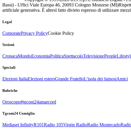
Bassi) - Uffici Viale Europa 46, 20093 Cologno Monzese (MI)
Rispett
artificiale generativa. È altresì fatto divieto espresso di utilizzare mez
Legal
Corporate
Privacy Policy
Cookie Policy
Sezioni
Cronaca
Mondo
Economia
Politica
Spettacolo
Televisione
People
Lifestyl
Speciali
Elezioni Italia
Elezioni estero
Grande Fratello
L'isola dei famosi
Amici
Rubriche
Oroscopo
#tgcom24amarcord
Tgcom24 Consiglia
Mediaset Infinity
R101
Radio 105
Virgin Radio
Radio Montecarlo
Radio