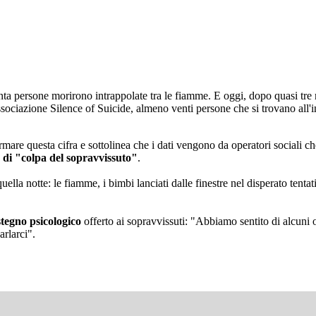
ta persone morirono intrappolate tra le fiamme. E oggi, dopo quasi tre m
ciazione Silence of Suicide, almeno venti persone che si trovano all'inte
ermare questa cifra e sottolinea che i dati vengono da operatori sociali 
 di "colpa del sopravvissuto"
.
uella notte: le fiamme, i bimbi lanciati dalle finestre nel disperato tentat
stegno psicologico
offerto ai sopravvissuti: "Abbiamo sentito di alcuni 
arlarci".