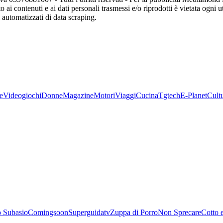
o ai contenuti e ai dati personali trasmessi e/o riprodotti è vietata ogni 
zi automatizzati di data scraping.
e
Videogiochi
Donne
Magazine
Motori
Viaggi
Cucina
Tgtech
E-Planet
Cult
 Subasio
Comingsoon
Superguidatv
Zuppa di Porro
Non Sprecare
Cotto 