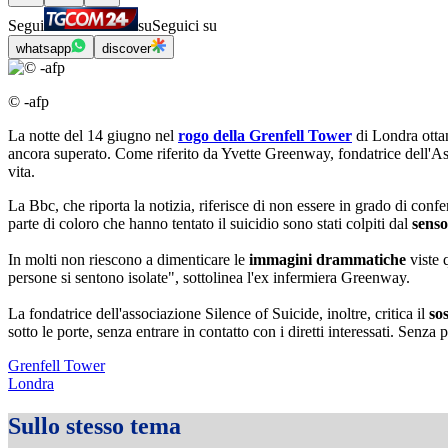
Segui
su
Seguici su
whatsapp
discover
© -afp
La notte del 14 giugno nel
rogo della Grenfell Tower
di Londra ottan
ancora superato. Come riferito da Yvette Greenway, fondatrice dell'Asso
vita.
La Bbc, che riporta la notizia, riferisce di non essere in grado di conf
parte di coloro che hanno tentato il suicidio sono stati colpiti dal
senso
In molti non riescono a dimenticare le
immagini drammatiche
viste q
persone si sentono isolate", sottolinea l'ex infermiera Greenway.
La fondatrice dell'associazione Silence of Suicide, inoltre, critica il
so
sotto le porte, senza entrare in contatto con i diretti interessati. Senza p
Grenfell Tower
Londra
Sullo stesso tema