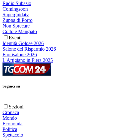
Radio Subasio
Comingsoon
Superguidatv
Zuppa di Porro
Non Sprecare
Cotto e Mangiato
Eventi
Identità Golose 2026
Salone del Risparmio 2026
Fuorisalone 2026
L'Artigiano in Fiera 2025
Seguici su
Sezioni
Cronaca
Mondo
Economia
Politica
Spettacolo