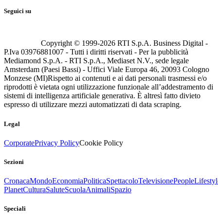
Seguici su
Copyright © 1999-
2026
RTI S.p.A. Business Digital -
P.Iva 03976881007 - Tutti i diritti riservati - Per la pubblicità
Mediamond S.p.A. - RTI S.p.A., Mediaset N.V., sede legale
Amsterdam (Paesi Bassi) - Uffici Viale Europa 46, 20093 Cologno
Monzese (MI)
Rispetto ai contenuti e ai dati personali trasmessi e/o
riprodotti è vietata ogni utilizzazione funzionale all’addestramento di
sistemi di intelligenza artificiale generativa. È altresì fatto divieto
espresso di utilizzare mezzi automatizzati di data scraping.
Legal
Corporate
Privacy Policy
Cookie Policy
Sezioni
Cronaca
Mondo
Economia
Politica
Spettacolo
Televisione
People
Lifestyl
Planet
Cultura
Salute
Scuola
Animali
Spazio
Speciali