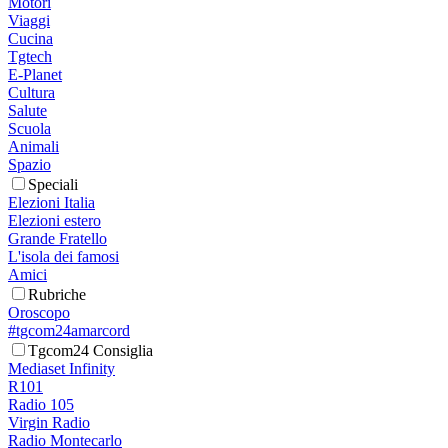
Motori
Viaggi
Cucina
Tgtech
E-Planet
Cultura
Salute
Scuola
Animali
Spazio
Speciali
Elezioni Italia
Elezioni estero
Grande Fratello
L'isola dei famosi
Amici
Rubriche
Oroscopo
#tgcom24amarcord
Tgcom24 Consiglia
Mediaset Infinity
R101
Radio 105
Virgin Radio
Radio Montecarlo