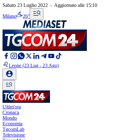
Sabato 23 Luglio 2022
-
Aggiornato alle
15:10
Milano
26°
Leone
(23 Lug - 23 Ago)
Ultim'ora
Cronaca
Mondo
Economia
TgcomLab
Televisione