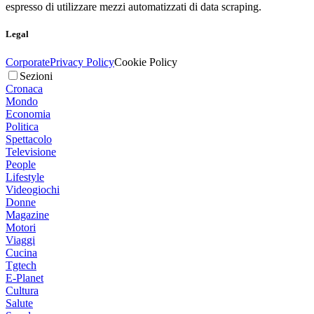
espresso di utilizzare mezzi automatizzati di data scraping.
Legal
Corporate
Privacy Policy
Cookie Policy
Sezioni
Cronaca
Mondo
Economia
Politica
Spettacolo
Televisione
People
Lifestyle
Videogiochi
Donne
Magazine
Motori
Viaggi
Cucina
Tgtech
E-Planet
Cultura
Salute