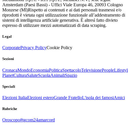
Amsterdam (Paesi Bassi) - Uffici Viale Europa 46, 20093 Cologno
Monzese (MI)
Rispetto ai contenuti e ai dati personali trasmessi e/o
riprodotti è vietata ogni utilizzazione funzionale all’addestramento di
sistemi di intelligenza artificiale generativa. È altresì fatto divieto
espresso di utilizzare mezzi automatizzati di data scraping.
Legal
Corporate
Privacy Policy
Cookie Policy
Sezioni
Cronaca
Mondo
Economia
Politica
Spettacolo
Televisione
People
Lifestyl
Planet
Cultura
Salute
Scuola
Animali
Spazio
Speciali
Elezioni Italia
Elezioni estero
Grande Fratello
L'isola dei famosi
Amici
Rubriche
Oroscopo
#tgcom24amarcord