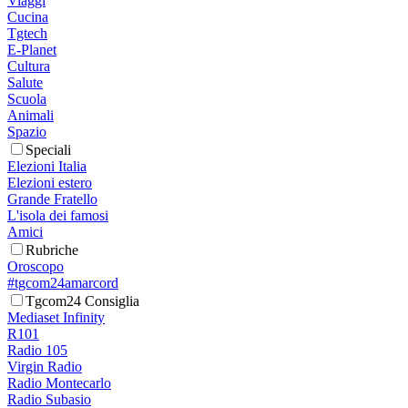
Viaggi
Cucina
Tgtech
E-Planet
Cultura
Salute
Scuola
Animali
Spazio
Speciali
Elezioni Italia
Elezioni estero
Grande Fratello
L'isola dei famosi
Amici
Rubriche
Oroscopo
#tgcom24amarcord
Tgcom24 Consiglia
Mediaset Infinity
R101
Radio 105
Virgin Radio
Radio Montecarlo
Radio Subasio