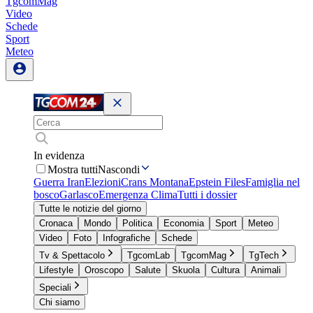
TgcomMag
Video
Schede
Sport
Meteo
In evidenza
Mostra tutti
Nascondi
Guerra Iran
Elezioni
Crans Montana
Epstein Files
Famiglia nel
bosco
Garlasco
Emergenza Clima
Tutti i dossier
Tutte le notizie del giorno
Cronaca
Mondo
Politica
Economia
Sport
Meteo
Video
Foto
Infografiche
Schede
Tv & Spettacolo
TgcomLab
TgcomMag
TgTech
Lifestyle
Oroscopo
Salute
Skuola
Cultura
Animali
Speciali
Chi siamo