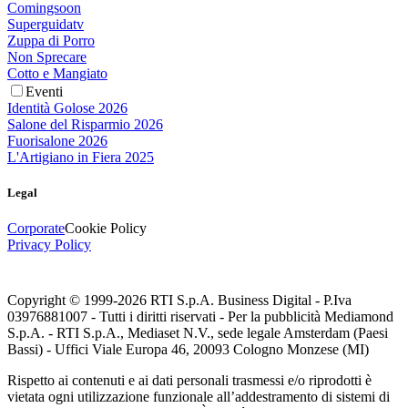
Comingsoon
Superguidatv
Zuppa di Porro
Non Sprecare
Cotto e Mangiato
Eventi
Identità Golose 2026
Salone del Risparmio 2026
Fuorisalone 2026
L'Artigiano in Fiera 2025
Legal
Corporate
Cookie Policy
Privacy Policy
Copyright © 1999-
2026
RTI S.p.A. Business Digital - P.Iva
03976881007 - Tutti i diritti riservati - Per la pubblicità Mediamond
S.p.A. - RTI S.p.A., Mediaset N.V., sede legale Amsterdam (Paesi
Bassi) - Uffici Viale Europa 46, 20093 Cologno Monzese (MI)
Rispetto ai contenuti e ai dati personali trasmessi e/o riprodotti è
vietata ogni utilizzazione funzionale all’addestramento di sistemi di