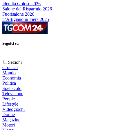
Identità Golose 2026
Salone del Risparmio 2026
Fuorisalone 2026
L'Artigiano in Fiera 2025
Seguici su
Sezioni
Cronaca
Mondo
Economia
Politica
Spettacolo
Televisione
People
Lifestyle
Videogiochi
Donne
Magazine
Motori