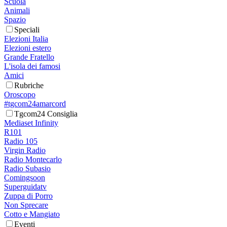
Scuola
Animali
Spazio
Speciali
Elezioni Italia
Elezioni estero
Grande Fratello
L'isola dei famosi
Amici
Rubriche
Oroscopo
#tgcom24amarcord
Tgcom24 Consiglia
Mediaset Infinity
R101
Radio 105
Virgin Radio
Radio Montecarlo
Radio Subasio
Comingsoon
Superguidatv
Zuppa di Porro
Non Sprecare
Cotto e Mangiato
Eventi