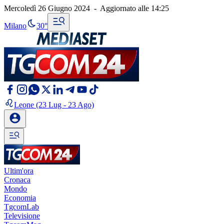
Mercoledì 26 Giugno 2024
-
Aggiornato alle
14:25
Milano
30°
Leone
(23 Lug - 23 Ago)
Ultim'ora
Cronaca
Mondo
Economia
TgcomLab
Televisione