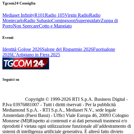
Tgcom24 Consiglia
Mediaset Infinity
R101
Radio 105
Virgin Radio
Radio
Montecarlo
Radio Subasio
Comingsoon
Superguidatv
Zuppa di
Porro
Non Sprecare
Cotto e Mangiato
Eventi
Identità Golose 2026
Salone del Risparmio 2026
Fuorisalone
2026
L'Artigiano in Fiera 2025
Seguici su
Copyright © 1999-
2026
RTI S.p.A. Business Digital -
P.Iva 03976881007 - Tutti i diritti riservati - Per la pubblicità
Mediamond S.p.A. - RTI S.p.A., Mediaset N.V., sede legale
Amsterdam (Paesi Bassi) - Uffici Viale Europa 46, 20093 Cologno
Monzese (MI)
Rispetto ai contenuti e ai dati personali trasmessi e/o
riprodotti è vietata ogni utilizzazione funzionale all’addestramento di
sistemi di intelligenza artificiale generativa. È altresì fatto divieto