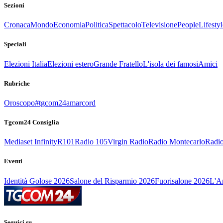
Sezioni
Cronaca
Mondo
Economia
Politica
Spettacolo
Televisione
People
Lifestyl
Speciali
Elezioni Italia
Elezioni estero
Grande Fratello
L'isola dei famosi
Amici
Rubriche
Oroscopo
#tgcom24amarcord
Tgcom24 Consiglia
Mediaset Infinity
R101
Radio 105
Virgin Radio
Radio Montecarlo
Radio
Eventi
Identità Golose 2026
Salone del Risparmio 2026
Fuorisalone 2026
L'Ar
Seguici su