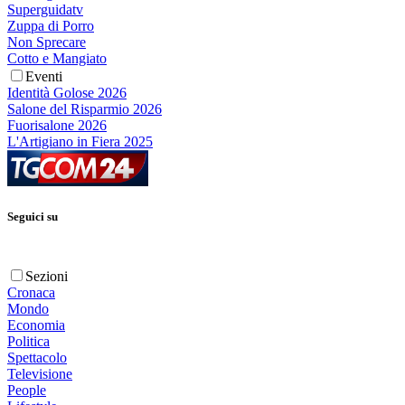
Superguidatv
Zuppa di Porro
Non Sprecare
Cotto e Mangiato
Eventi
Identità Golose 2026
Salone del Risparmio 2026
Fuorisalone 2026
L'Artigiano in Fiera 2025
Seguici su
Sezioni
Cronaca
Mondo
Economia
Politica
Spettacolo
Televisione
People