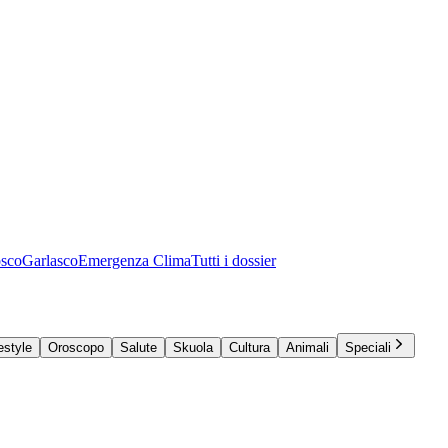
osco
Garlasco
Emergenza Clima
Tutti i dossier
estyle
Oroscopo
Salute
Skuola
Cultura
Animali
Speciali