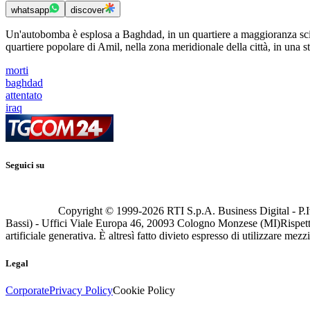
whatsapp
discover
Un'autobomba è esplosa a Baghdad, in un quartiere a maggioranza sciita
quartiere popolare di Amil, nella zona meridionale della città, in una s
morti
baghdad
attentato
iraq
Seguici su
Copyright © 1999-
2026
RTI S.p.A. Business Digital - P.I
Bassi) - Uffici Viale Europa 46, 20093 Cologno Monzese (MI)
Rispett
artificiale generativa. È altresì fatto divieto espresso di utilizzare mez
Legal
Corporate
Privacy Policy
Cookie Policy