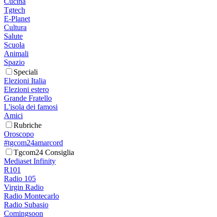
Cucina
Tgtech
E-Planet
Cultura
Salute
Scuola
Animali
Spazio
Speciali
Elezioni Italia
Elezioni estero
Grande Fratello
L'isola dei famosi
Amici
Rubriche
Oroscopo
#tgcom24amarcord
Tgcom24 Consiglia
Mediaset Infinity
R101
Radio 105
Virgin Radio
Radio Montecarlo
Radio Subasio
Comingsoon