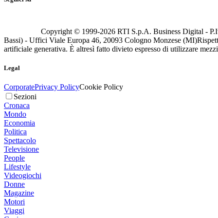
Copyright © 1999-
2026
RTI S.p.A. Business Digital - P.I
Bassi) - Uffici Viale Europa 46, 20093 Cologno Monzese (MI)
Rispett
artificiale generativa. È altresì fatto divieto espresso di utilizzare mez
Legal
Corporate
Privacy Policy
Cookie Policy
Sezioni
Cronaca
Mondo
Economia
Politica
Spettacolo
Televisione
People
Lifestyle
Videogiochi
Donne
Magazine
Motori
Viaggi