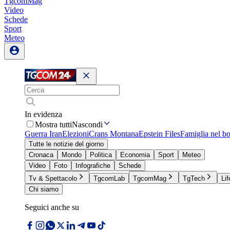
TgcomMag
Video
Schede
Sport
Meteo
In evidenza
Mostra tutti
Nascondi
Guerra Iran
Elezioni
Crans Montana
Epstein Files
Famiglia nel b
Tutte le notizie del giorno
Cronaca
Mondo
Politica
Economia
Sport
Meteo
Video
Foto
Infografiche
Schede
Tv & Spettacolo
TgcomLab
TgcomMag
TgTech
Lif
Chi siamo
Seguici anche su