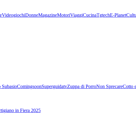
e
Videogiochi
Donne
Magazine
Motori
Viaggi
Cucina
Tgtech
E-Planet
Cult
 Subasio
Comingsoon
Superguidatv
Zuppa di Porro
Non Sprecare
Cotto 
tigiano in Fiera 2025