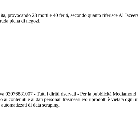
, provocando 23 morti e 40 feriti, secondo quanto riferisce Al Jazeera, 
trada piena di negozi.
va 03976881007 - Tutti i diritti riservati - Per la pubblicità Mediamon
o ai contenuti e ai dati personali trasmessi e/o riprodotti è vietata ogni 
zi automatizzati di data scraping.