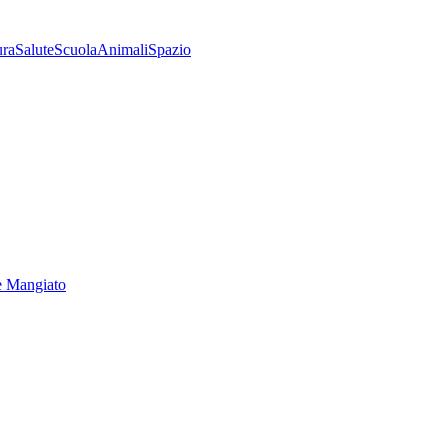
ura
Salute
Scuola
Animali
Spazio
e Mangiato