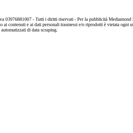
va 03976881007 - Tutti i diritti riservati - Per la pubblicità Mediamon
o ai contenuti e ai dati personali trasmessi e/o riprodotti è vietata ogni 
zi automatizzati di data scraping.