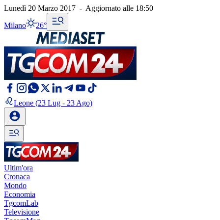
Lunedì 20 Marzo 2017
-
Aggiornato alle
18:50
Milano
26°
Leone
(23 Lug - 23 Ago)
Ultim'ora
Cronaca
Mondo
Economia
TgcomLab
Televisione