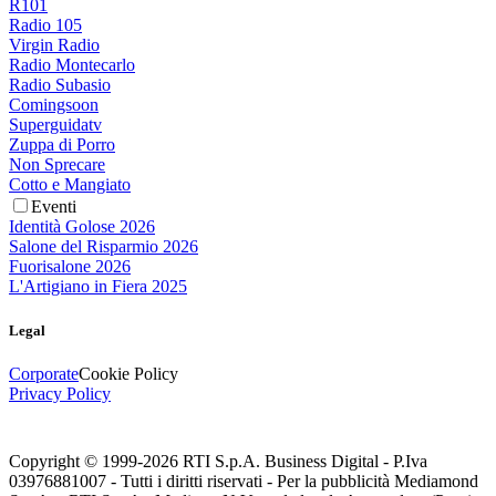
R101
Radio 105
Virgin Radio
Radio Montecarlo
Radio Subasio
Comingsoon
Superguidatv
Zuppa di Porro
Non Sprecare
Cotto e Mangiato
Eventi
Identità Golose 2026
Salone del Risparmio 2026
Fuorisalone 2026
L'Artigiano in Fiera 2025
Legal
Corporate
Cookie Policy
Privacy Policy
Copyright © 1999-
2026
RTI S.p.A. Business Digital - P.Iva
03976881007 - Tutti i diritti riservati - Per la pubblicità Mediamond