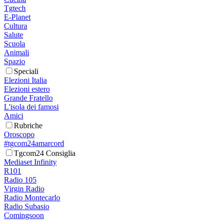
Tgtech
E-Planet
Cultura
Salute
Scuola
Animali
Spazio
Speciali
Elezioni Italia
Elezioni estero
Grande Fratello
L'isola dei famosi
Amici
Rubriche
Oroscopo
#tgcom24amarcord
Tgcom24 Consiglia
Mediaset Infinity
R101
Radio 105
Virgin Radio
Radio Montecarlo
Radio Subasio
Comingsoon