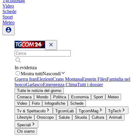
TgcomMag
Video
Schede
Sport
Meteo
In evidenza
Mostra tutti
Nascondi
Guerra Iran
Elezioni
Crans Montana
Epstein Files
Famiglia nel
bosco
Garlasco
Emergenza Clima
Tutti i dossier
Tutte le notizie del giorno
Cronaca
Mondo
Politica
Economia
Sport
Meteo
Video
Foto
Infografiche
Schede
Tv & Spettacolo
TgcomLab
TgcomMag
TgTech
Lifestyle
Oroscopo
Salute
Skuola
Cultura
Animali
Speciali
Chi siamo