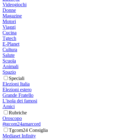
Videogiochi
Donne
Magazine
Motori
Viaggi
Cucina
Tgtech
E-Planet
Cultura
Salute
Scuola
Animali
Spazio
Speciali
Elezioni Italia
Elezioni estero
Grande Fratello
L'isola dei famosi
Amici
Rubriche
Oroscopo
#tgcom24amarcord
Tgcom24 Consiglia
Mediaset Infinity