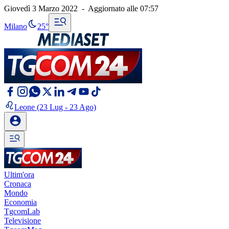
Giovedì 3 Marzo 2022
-
Aggiornato alle
07:57
Milano
25°
Leone
(23 Lug - 23 Ago)
Ultim'ora
Cronaca
Mondo
Economia
TgcomLab
Televisione