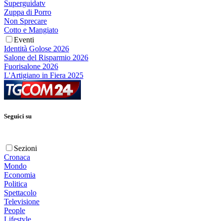
Superguidatv
Zuppa di Porro
Non Sprecare
Cotto e Mangiato
Eventi
Identità Golose 2026
Salone del Risparmio 2026
Fuorisalone 2026
L'Artigiano in Fiera 2025
Seguici su
Sezioni
Cronaca
Mondo
Economia
Politica
Spettacolo
Televisione
People
Lifestyle