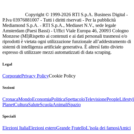
Copyright © 1999-
2026
RTI S.p.A. Business Digital -
P.Iva 03976881007 - Tutti i diritti riservati - Per la pubblicità
Mediamond S.p.A. - RTI S.p.A., Mediaset N.V., sede legale
Amsterdam (Paesi Bassi) - Uffici Viale Europa 46, 20093 Cologno
Monzese (MI)
Rispetto ai contenuti e ai dati personali trasmessi e/o
riprodotti è vietata ogni utilizzazione funzionale all’addestramento di
sistemi di intelligenza artificiale generativa. È altresì fatto divieto
espresso di utilizzare mezzi automatizzati di data scraping.
Legal
Corporate
Privacy Policy
Cookie Policy
Sezioni
Cronaca
Mondo
Economia
Politica
Spettacolo
Televisione
People
Lifestyl
Planet
Cultura
Salute
Scuola
Animali
Spazio
Speciali
Elezioni Italia
Elezioni estero
Grande Fratello
L'isola dei famosi
Amici