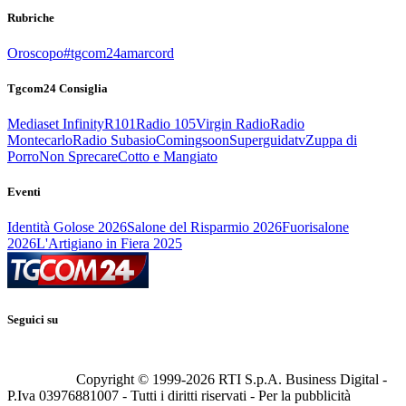
Rubriche
Oroscopo
#tgcom24amarcord
Tgcom24 Consiglia
Mediaset Infinity
R101
Radio 105
Virgin Radio
Radio
Montecarlo
Radio Subasio
Comingsoon
Superguidatv
Zuppa di
Porro
Non Sprecare
Cotto e Mangiato
Eventi
Identità Golose 2026
Salone del Risparmio 2026
Fuorisalone
2026
L'Artigiano in Fiera 2025
Seguici su
Copyright © 1999-
2026
RTI S.p.A. Business Digital -
P.Iva 03976881007 - Tutti i diritti riservati - Per la pubblicità