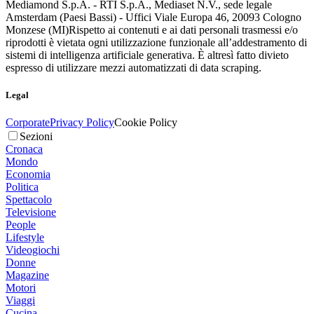
Mediamond S.p.A. - RTI S.p.A., Mediaset N.V., sede legale
Amsterdam (Paesi Bassi) - Uffici Viale Europa 46, 20093 Cologno
Monzese (MI)
Rispetto ai contenuti e ai dati personali trasmessi e/o
riprodotti è vietata ogni utilizzazione funzionale all’addestramento di
sistemi di intelligenza artificiale generativa. È altresì fatto divieto
espresso di utilizzare mezzi automatizzati di data scraping.
Legal
Corporate
Privacy Policy
Cookie Policy
Sezioni
Cronaca
Mondo
Economia
Politica
Spettacolo
Televisione
People
Lifestyle
Videogiochi
Donne
Magazine
Motori
Viaggi
Cucina