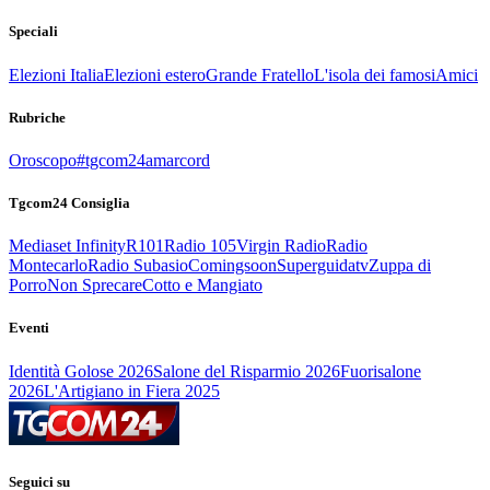
Speciali
Elezioni Italia
Elezioni estero
Grande Fratello
L'isola dei famosi
Amici
Rubriche
Oroscopo
#tgcom24amarcord
Tgcom24 Consiglia
Mediaset Infinity
R101
Radio 105
Virgin Radio
Radio
Montecarlo
Radio Subasio
Comingsoon
Superguidatv
Zuppa di
Porro
Non Sprecare
Cotto e Mangiato
Eventi
Identità Golose 2026
Salone del Risparmio 2026
Fuorisalone
2026
L'Artigiano in Fiera 2025
Seguici su