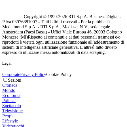
Copyright © 1999-
2026
RTI S.p.A. Business Digital -
P.Iva 03976881007 - Tutti i diritti riservati - Per la pubblicità
Mediamond S.p.A. - RTI S.p.A., Mediaset N.V., sede legale
Amsterdam (Paesi Bassi) - Uffici Viale Europa 46, 20093 Cologno
Monzese (MI)
Rispetto ai contenuti e ai dati personali trasmessi e/o
riprodotti è vietata ogni utilizzazione funzionale all’addestramento di
sistemi di intelligenza artificiale generativa. È altresì fatto divieto
espresso di utilizzare mezzi automatizzati di data scraping.
Legal
Corporate
Privacy Policy
Cookie Policy
Sezioni
Cronaca
Mondo
Economia
Politica
Spettacolo
Televisione
People
Lifestyle
Videogiochi