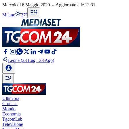
Mercoledì 6 Maggio 2020
-
Aggiornato alle
13:31
Milano
37°
Leone
(23 Lug - 23 Ago)
Ultim'ora
Cronaca
Mondo
Economia
TgcomLab
Televisione