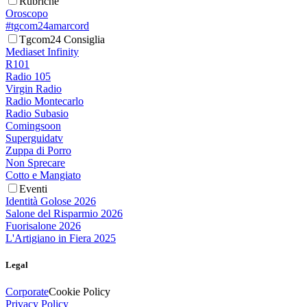
Rubriche
Oroscopo
#tgcom24amarcord
Tgcom24 Consiglia
Mediaset Infinity
R101
Radio 105
Virgin Radio
Radio Montecarlo
Radio Subasio
Comingsoon
Superguidatv
Zuppa di Porro
Non Sprecare
Cotto e Mangiato
Eventi
Identità Golose 2026
Salone del Risparmio 2026
Fuorisalone 2026
L'Artigiano in Fiera 2025
Legal
Corporate
Cookie Policy
Privacy Policy