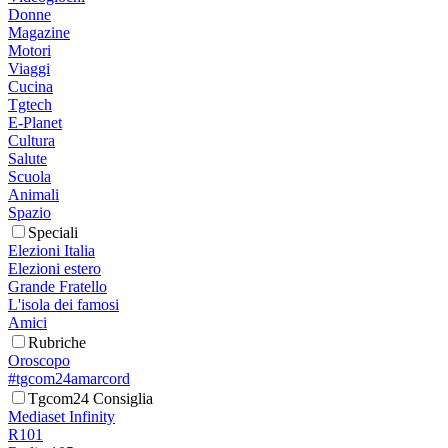
Donne
Magazine
Motori
Viaggi
Cucina
Tgtech
E-Planet
Cultura
Salute
Scuola
Animali
Spazio
Speciali
Elezioni Italia
Elezioni estero
Grande Fratello
L'isola dei famosi
Amici
Rubriche
Oroscopo
#tgcom24amarcord
Tgcom24 Consiglia
Mediaset Infinity
R101