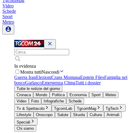
TgcomMag
Video
Schede
Sport
Meteo
In evidenza
Mostra tutti
Nascondi
Guerra Iran
Elezioni
Crans Montana
Epstein Files
Famiglia nel
bosco
Garlasco
Emergenza Clima
Tutti i dossier
Tutte le notizie del giorno
Cronaca
Mondo
Politica
Economia
Sport
Meteo
Video
Foto
Infografiche
Schede
Tv & Spettacolo
TgcomLab
TgcomMag
TgTech
Lifestyle
Oroscopo
Salute
Skuola
Cultura
Animali
Speciali
Chi siamo