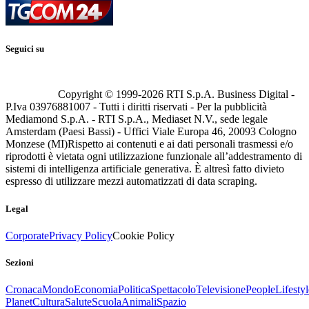
Seguici su
Copyright © 1999-
2026
RTI S.p.A. Business Digital -
P.Iva 03976881007 - Tutti i diritti riservati - Per la pubblicità
Mediamond S.p.A. - RTI S.p.A., Mediaset N.V., sede legale
Amsterdam (Paesi Bassi) - Uffici Viale Europa 46, 20093 Cologno
Monzese (MI)
Rispetto ai contenuti e ai dati personali trasmessi e/o
riprodotti è vietata ogni utilizzazione funzionale all’addestramento di
sistemi di intelligenza artificiale generativa. È altresì fatto divieto
espresso di utilizzare mezzi automatizzati di data scraping.
Legal
Corporate
Privacy Policy
Cookie Policy
Sezioni
Cronaca
Mondo
Economia
Politica
Spettacolo
Televisione
People
Lifestyl
Planet
Cultura
Salute
Scuola
Animali
Spazio