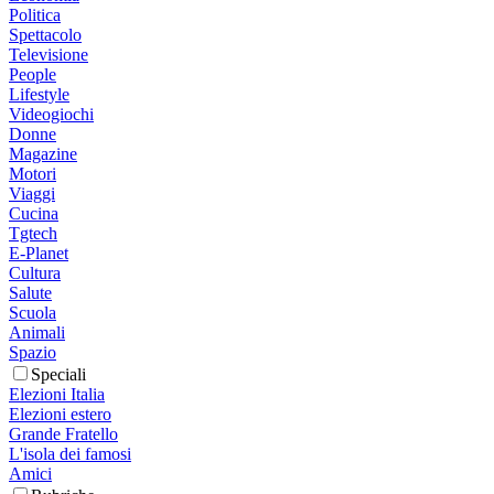
Politica
Spettacolo
Televisione
People
Lifestyle
Videogiochi
Donne
Magazine
Motori
Viaggi
Cucina
Tgtech
E-Planet
Cultura
Salute
Scuola
Animali
Spazio
Speciali
Elezioni Italia
Elezioni estero
Grande Fratello
L'isola dei famosi
Amici