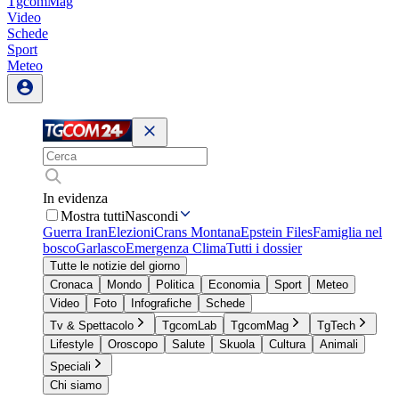
TgcomMag
Video
Schede
Sport
Meteo
In evidenza
Mostra tutti
Nascondi
Guerra Iran
Elezioni
Crans Montana
Epstein Files
Famiglia nel
bosco
Garlasco
Emergenza Clima
Tutti i dossier
Tutte le notizie del giorno
Cronaca
Mondo
Politica
Economia
Sport
Meteo
Video
Foto
Infografiche
Schede
Tv & Spettacolo
TgcomLab
TgcomMag
TgTech
Lifestyle
Oroscopo
Salute
Skuola
Cultura
Animali
Speciali
Chi siamo