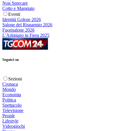
Non Sprecare
Cotto e Mangiato
Eventi
Identità Golose 2026
Salone del Risparmio 2026
Fuorisalone 2026
L'Artigiano in Fiera 2025
Seguici su
Sezioni
Cronaca
Mondo
Economia
Politica
Spettacolo
Televisione
People
Lifestyle
Videogiochi