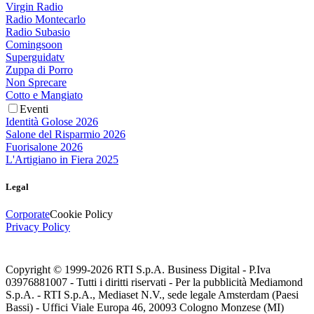
Virgin Radio
Radio Montecarlo
Radio Subasio
Comingsoon
Superguidatv
Zuppa di Porro
Non Sprecare
Cotto e Mangiato
Eventi
Identità Golose 2026
Salone del Risparmio 2026
Fuorisalone 2026
L'Artigiano in Fiera 2025
Legal
Corporate
Cookie Policy
Privacy Policy
Copyright © 1999-
2026
RTI S.p.A. Business Digital - P.Iva
03976881007 - Tutti i diritti riservati - Per la pubblicità Mediamond
S.p.A. - RTI S.p.A., Mediaset N.V., sede legale Amsterdam (Paesi
Bassi) - Uffici Viale Europa 46, 20093 Cologno Monzese (MI)