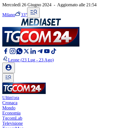
Mercoledì 26 Giugno 2024
-
Aggiornato alle
21:54
Milano
33°
Leone
(23 Lug - 23 Ago)
Ultim'ora
Cronaca
Mondo
Economia
TgcomLab
Televisione