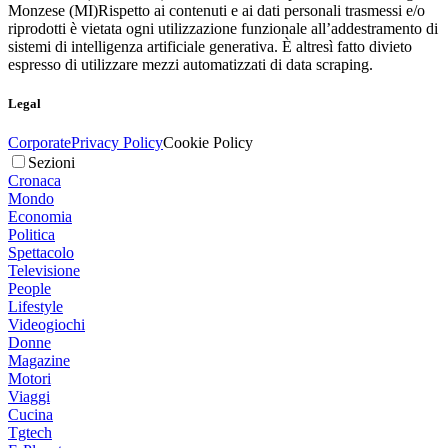
Monzese (MI)
Rispetto ai contenuti e ai dati personali trasmessi e/o
riprodotti è vietata ogni utilizzazione funzionale all’addestramento di
sistemi di intelligenza artificiale generativa. È altresì fatto divieto
espresso di utilizzare mezzi automatizzati di data scraping.
Legal
Corporate
Privacy Policy
Cookie Policy
Sezioni
Cronaca
Mondo
Economia
Politica
Spettacolo
Televisione
People
Lifestyle
Videogiochi
Donne
Magazine
Motori
Viaggi
Cucina
Tgtech