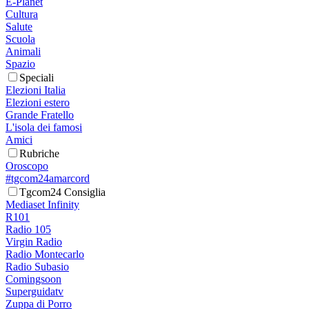
E-Planet
Cultura
Salute
Scuola
Animali
Spazio
Speciali
Elezioni Italia
Elezioni estero
Grande Fratello
L'isola dei famosi
Amici
Rubriche
Oroscopo
#tgcom24amarcord
Tgcom24 Consiglia
Mediaset Infinity
R101
Radio 105
Virgin Radio
Radio Montecarlo
Radio Subasio
Comingsoon
Superguidatv
Zuppa di Porro