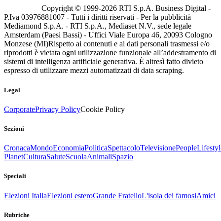
Copyright © 1999-
2026
RTI S.p.A. Business Digital -
P.Iva 03976881007 - Tutti i diritti riservati - Per la pubblicità
Mediamond S.p.A. - RTI S.p.A., Mediaset N.V., sede legale
Amsterdam (Paesi Bassi) - Uffici Viale Europa 46, 20093 Cologno
Monzese (MI)
Rispetto ai contenuti e ai dati personali trasmessi e/o
riprodotti è vietata ogni utilizzazione funzionale all’addestramento di
sistemi di intelligenza artificiale generativa. È altresì fatto divieto
espresso di utilizzare mezzi automatizzati di data scraping.
Legal
Corporate
Privacy Policy
Cookie Policy
Sezioni
Cronaca
Mondo
Economia
Politica
Spettacolo
Televisione
People
Lifestyl
Planet
Cultura
Salute
Scuola
Animali
Spazio
Speciali
Elezioni Italia
Elezioni estero
Grande Fratello
L'isola dei famosi
Amici
Rubriche