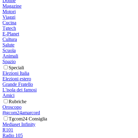
Donne
Magazine
Motori
Viaggi
Cucina
Tgtech
E-Planet
Cultura
Salute
Scuola
Animali
Spazio
Speciali
Elezioni Italia
Elezioni estero
Grande Fratello
L'isola dei famosi
Amici
Rubriche
Oroscopo
#tgcom24amarcord
Tgcom24 Consiglia
Mediaset Infinity
R101
Radio 105