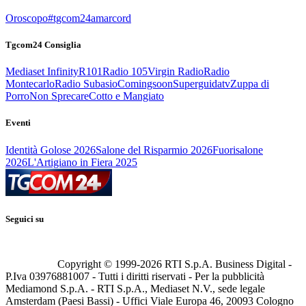
Oroscopo
#tgcom24amarcord
Tgcom24 Consiglia
Mediaset Infinity
R101
Radio 105
Virgin Radio
Radio
Montecarlo
Radio Subasio
Comingsoon
Superguidatv
Zuppa di
Porro
Non Sprecare
Cotto e Mangiato
Eventi
Identità Golose 2026
Salone del Risparmio 2026
Fuorisalone
2026
L'Artigiano in Fiera 2025
Seguici su
Copyright © 1999-
2026
RTI S.p.A. Business Digital -
P.Iva 03976881007 - Tutti i diritti riservati - Per la pubblicità
Mediamond S.p.A. - RTI S.p.A., Mediaset N.V., sede legale
Amsterdam (Paesi Bassi) - Uffici Viale Europa 46, 20093 Cologno