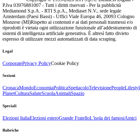
P.Iva 03976881007 - Tutti i diritti riservati - Per la pubblicità
Mediamond S.p.A. - RTI S.p.A., Mediaset N.V., sede legale
Amsterdam (Paesi Bassi) - Uffici Viale Europa 46, 20093 Cologno
Monzese (MI)
Rispetto ai contenuti e ai dati personali trasmessi e/o
riprodotti è vietata ogni utilizzazione funzionale all’addestramento di
sistemi di intelligenza artificiale generativa. È altresì fatto divieto
espresso di utilizzare mezzi automatizzati di data scraping.
Legal
Corporate
Privacy Policy
Cookie Policy
Sezioni
Cronaca
Mondo
Economia
Politica
Spettacolo
Televisione
People
Lifestyl
Planet
Cultura
Salute
Scuola
Animali
Spazio
Speciali
Elezioni Italia
Elezioni estero
Grande Fratello
L'isola dei famosi
Amici
Rubriche