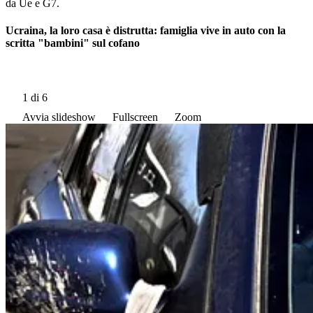
da Ue e G7.
Ucraina, la loro casa è distrutta: famiglia vive in auto con la
scritta "bambini" sul cofano
1
di 6
Avvia slideshow
Fullscreen
Zoom