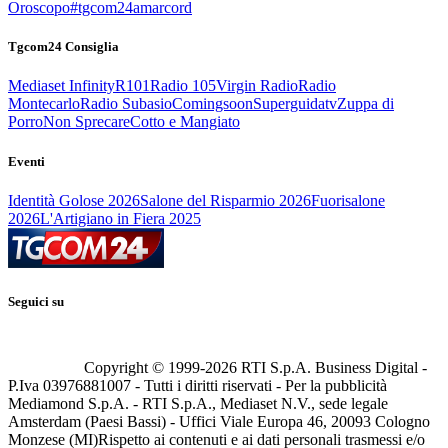
Oroscopo
#tgcom24amarcord
Tgcom24 Consiglia
Mediaset Infinity
R101
Radio 105
Virgin Radio
Radio
Montecarlo
Radio Subasio
Comingsoon
Superguidatv
Zuppa di
Porro
Non Sprecare
Cotto e Mangiato
Eventi
Identità Golose 2026
Salone del Risparmio 2026
Fuorisalone
2026
L'Artigiano in Fiera 2025
Seguici su
Copyright © 1999-
2026
RTI S.p.A. Business Digital -
P.Iva 03976881007 - Tutti i diritti riservati - Per la pubblicità
Mediamond S.p.A. - RTI S.p.A., Mediaset N.V., sede legale
Amsterdam (Paesi Bassi) - Uffici Viale Europa 46, 20093 Cologno
Monzese (MI)
Rispetto ai contenuti e ai dati personali trasmessi e/o