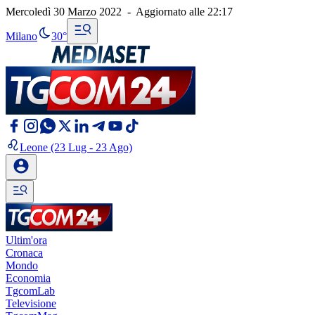
Mercoledì 30 Marzo 2022
-
Aggiornato alle
22:17
Milano
30°
Leone
(23 Lug - 23 Ago)
Ultim'ora
Cronaca
Mondo
Economia
TgcomLab
Televisione