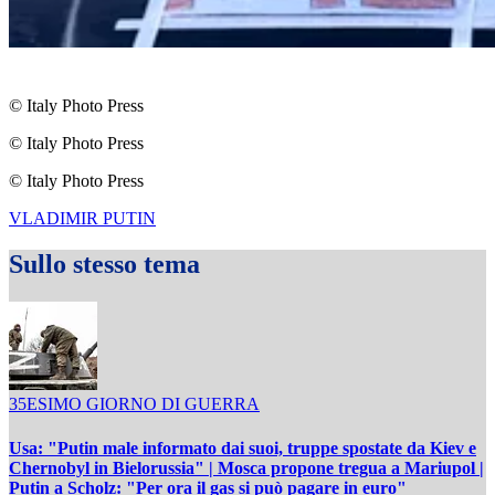
© Italy Photo Press
© Italy Photo Press
© Italy Photo Press
VLADIMIR PUTIN
Sullo stesso tema
35ESIMO GIORNO DI GUERRA
Usa: "Putin male informato dai suoi, truppe spostate da Kiev e
Chernobyl in Bielorussia" | Mosca propone tregua a Mariupol |
Putin a Scholz: "Per ora il gas si può pagare in euro"