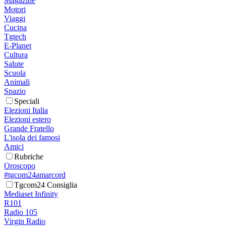
Magazine
Motori
Viaggi
Cucina
Tgtech
E-Planet
Cultura
Salute
Scuola
Animali
Spazio
Speciali
Elezioni Italia
Elezioni estero
Grande Fratello
L'isola dei famosi
Amici
Rubriche
Oroscopo
#tgcom24amarcord
Tgcom24 Consiglia
Mediaset Infinity
R101
Radio 105
Virgin Radio