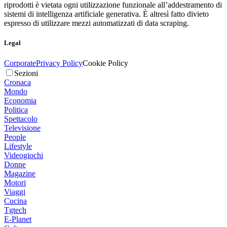
riprodotti è vietata ogni utilizzazione funzionale all’addestramento di
sistemi di intelligenza artificiale generativa. È altresì fatto divieto
espresso di utilizzare mezzi automatizzati di data scraping.
Legal
Corporate
Privacy Policy
Cookie Policy
Sezioni
Cronaca
Mondo
Economia
Politica
Spettacolo
Televisione
People
Lifestyle
Videogiochi
Donne
Magazine
Motori
Viaggi
Cucina
Tgtech
E-Planet