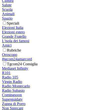
Cultura
Salute
Scuola
Animali
Spazio
Speciali
Elezioni Italia
Elezioni estero
Grande Fratello
L'isola dei famosi
Amici
Rubriche
Oroscopo
#tgcom24amarcord
Tgcom24 Consiglia
Mediaset Infinity
R101
Radio 105
Virgin Radio
Radio Montecarlo
Radio Subasio
Comingsoon
Superguidatv
Zuppa di Porro
Non Sprecare