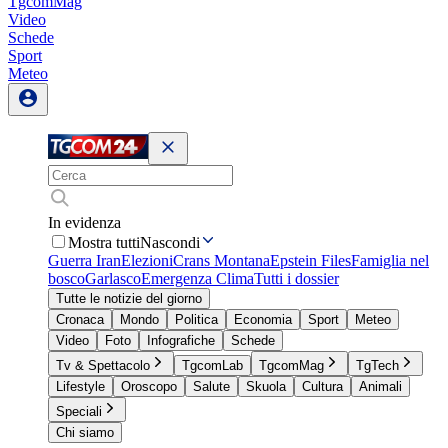
TgcomMag
Video
Schede
Sport
Meteo
In evidenza
Mostra tutti
Nascondi
Guerra Iran
Elezioni
Crans Montana
Epstein Files
Famiglia nel
bosco
Garlasco
Emergenza Clima
Tutti i dossier
Tutte le notizie del giorno
Cronaca
Mondo
Politica
Economia
Sport
Meteo
Video
Foto
Infografiche
Schede
Tv & Spettacolo
TgcomLab
TgcomMag
TgTech
Lifestyle
Oroscopo
Salute
Skuola
Cultura
Animali
Speciali
Chi siamo