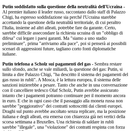
Putin soddisfatto sulla questione della neutralità dell'Ucraina -
Al premier italiano il leader russo, raccontano dallo staff di Palazzo
Chigi, ha espresso soddisfazione sia perché l'Ucraina starebbe
accettando la questione della neutralità territoriale, di cui peraltro
l'Italia, insieme ad altri alleati, potrebbe fare da garante. Certo,
sarebbe difficile assecondare la richiesta ucraina di un "obbligo di
difesa" cui legare i paesi garanti. Ma "siamo a uno stadio
preliminare", prima "arriviamo alla pace", poi si penserà ai possibili
scenari di aggressioni future, tagliano corto fonti diplomatiche
italiane.
Putin telefona a Scholz sui pagamenti del gas -
Sembra restare
sullo sfondo, anche se vale miliardi, la questione del gas: Putin, si
limita a dire Palazzo Chigi, "ha descritto il sistema dei pagamenti del
gas russo in rubli". A Mosca, è la lettura europea, il sistema delle
sanzioni inizierebbe a pesare. Tanto che anche in una conversazione
con il cancelliere tedesco Olaf Scholz, Putin avrebbe assicurato
intanto che i pagamenti potranno continuare per il momento ancora
in euro. E che in ogni caso che il passaggio alla moneta russa non
sarebbe "peggiorativo" dei contratti sottoscritti dai clienti europei.
Draghi sul punto avrebbe ascoltato senza replicare, ma la posizione
italiana e degli alleati, era emersa con chiarezza già nei vertici della
scorsa settimana a Bruxelles. Una richiesta di saldare in rubli
sarebbe "illegale", una "violazione" dei contratti respinta con forza