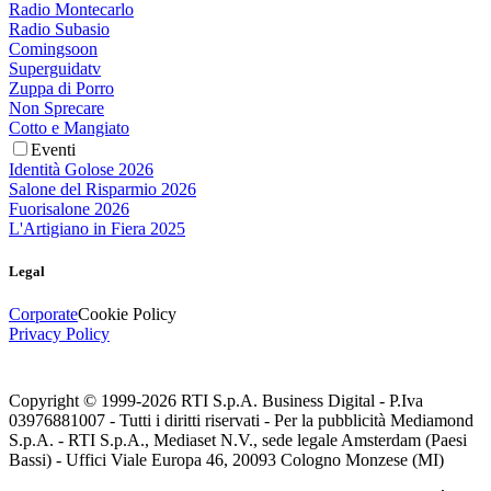
Radio Montecarlo
Radio Subasio
Comingsoon
Superguidatv
Zuppa di Porro
Non Sprecare
Cotto e Mangiato
Eventi
Identità Golose 2026
Salone del Risparmio 2026
Fuorisalone 2026
L'Artigiano in Fiera 2025
Legal
Corporate
Cookie Policy
Privacy Policy
Copyright © 1999-
2026
RTI S.p.A. Business Digital - P.Iva
03976881007 - Tutti i diritti riservati - Per la pubblicità Mediamond
S.p.A. - RTI S.p.A., Mediaset N.V., sede legale Amsterdam (Paesi
Bassi) - Uffici Viale Europa 46, 20093 Cologno Monzese (MI)