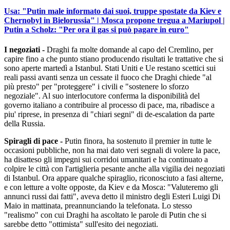
Usa: "Putin male informato dai suoi, truppe spostate da Kiev e
Chernobyl in Bielorussia" | Mosca propone tregua a Mariupol |
Putin a Scholz: "Per ora il gas si può pagare in euro"
I negoziati -
Draghi fa molte domande al capo del Cremlino, per
capire fino a che punto stiano producendo risultati le trattative che si
sono aperte martedì a Istanbul. Stati Uniti e Ue restano scettici sui
reali passi avanti senza un cessate il fuoco che Draghi chiede "al
più presto" per "proteggere" i civili e "sostenere lo sforzo
negoziale". Al suo interlocutore conferma la disponibilità del
governo italiano a contribuire al processo di pace, ma, ribadisce a
piu' riprese, in presenza di "chiari segni" di de-escalation da parte
della Russia.
Spiragli di pace -
Putin finora, ha sostenuto il premier in tutte le
occasioni pubbliche, non ha mai dato veri segnali di volere la pace,
ha disatteso gli impegni sui corridoi umanitari e ha continuato a
colpire le città con l'artiglieria pesante anche alla vigilia dei negoziati
di Istanbul. Ora appare qualche spiraglio, riconosciuto a fasi alterne,
e con letture a volte opposte, da Kiev e da Mosca: "Valuteremo gli
annunci russi dai fatti", aveva detto il ministro degli Esteri Luigi Di
Maio in mattinata, preannunciando la telefonata. Lo stesso
"realismo" con cui Draghi ha ascoltato le parole di Putin che si
sarebbe detto "ottimista" sull'esito dei negoziati.