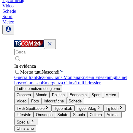
TgcomMag
Video
Schede
Sport
Meteo
In evidenza
Mostra tutti
Nascondi
Guerra Iran
Elezioni
Crans Montana
Epstein Files
Famiglia nel
bosco
Garlasco
Emergenza Clima
Tutti i dossier
Tutte le notizie del giorno
Cronaca
Mondo
Politica
Economia
Sport
Meteo
Video
Foto
Infografiche
Schede
Tv & Spettacolo
TgcomLab
TgcomMag
TgTech
Lifestyle
Oroscopo
Salute
Skuola
Cultura
Animali
Speciali
Chi siamo