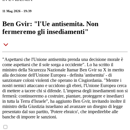
11 Mag 2026 - 19:39
Ben Gvir: "l'Ue antisemita. Non
fermeremo gli insediamenti"
"Aspettarsi che l'Unione antisemita prenda una decisione morale è
come aspettarsi che il sole sorga a occidente". Lo ha scritto il
ministro della Sicurezza Nazionale Itamar Ben Gvir su X in merito
alla decisione dell'Unione Europea - definita 'antisemita' - di
sanzionare coloni violenti che operano in Cisgiordania. "Mentre i
nostri nemici attaccano e uccidono gli ebrei, l'Unione Europea cerca
di mettere a tacere chi si difende. L'impresa degli insediamenti non si
fermerà: continueremo a costruire, piantare, proteggere e insediarci
in tutta la Terra d'Israele'', ha aggiunto Ben Gvir, invitando inoltre il
ministro della Giustizia israeliano ad avanzare un disegno di legge
presentato dal suo partito, 'Potere ebraico', che impedirebbe alle
banche di imporre le sanzioni.