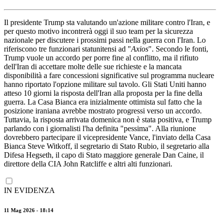
Il presidente Trump sta valutando un'azione militare contro l'Iran, e
per questo motivo incontrerà oggi il suo team per la sicurezza
nazionale per discutere i prossimi passi nella guerra con l'Iran. Lo
riferiscono tre funzionari statunitensi ad "
Axios
". Secondo le fonti,
Trump vuole un accordo per porre fine al conflitto, ma il rifiuto
dell'Iran di accettare molte delle sue richieste e la mancata
disponibilità a fare concessioni significative sul programma nucleare
hanno riportato l'opzione militare sul tavolo. Gli Stati Uniti hanno
atteso 10 giorni la risposta dell'Iran alla proposta per la fine della
guerra. La Casa Bianca era inizialmente ottimista sul fatto che la
posizione iraniana avrebbe mostrato progressi verso un accordo.
Tuttavia, la risposta arrivata domenica non è stata positiva, e Trump
parlando con i giornalisti l'ha definita "pessima". Alla riunione
dovrebbero partecipare il vicepresidente Vance, l'inviato della Casa
Bianca Steve Witkoff, il segretario di Stato Rubio, il segretario alla
Difesa Hegseth, il capo di Stato maggiore generale Dan Caine, il
direttore della CIA John Ratcliffe e altri alti funzionari.
IN EVIDENZA
11 Mag 2026 - 18:14