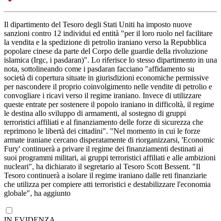
Il dipartimento del Tesoro degli Stati Uniti ha imposto nuove
sanzioni contro 12 individui ed entità "per il loro ruolo nel facilitare
la vendita e la spedizione di petrolio iraniano verso la Repubblica
popolare cinese da parte del Corpo delle guardie della rivoluzione
islamica (Irgc, i pasdaran)". Lo riferisce lo stesso dipartimento in una
nota, sottolineando come i pasdaran facciano "affidamento su
società di copertura situate in giurisdizioni economiche permissive
per nascondere il proprio coinvolgimento nelle vendite di petrolio e
convogliare i ricavi verso il regime iraniano. Invece di utilizzare
queste entrate per sostenere il popolo iraniano in difficoltà, il regime
le destina allo sviluppo di armamenti, al sostegno di gruppi
terroristici affiliati e al finanziamento delle forze di sicurezza che
reprimono le libertà dei cittadini". "Nel momento in cui le forze
armate iraniane cercano disperatamente di riorganizzarsi, 'Economic
Fury' continuerà a privare il regime dei finanziamenti destinati ai
suoi programmi militari, ai gruppi terroristici affiliati e alle ambizioni
nucleari", ha dichiarato il segretario al Tesoro Scott Bessent. "Il
Tesoro continuerà a isolare il regime iraniano dalle reti finanziarie
che utilizza per compiere atti terroristici e destabilizzare l'economia
globale", ha aggiunto
IN EVIDENZA