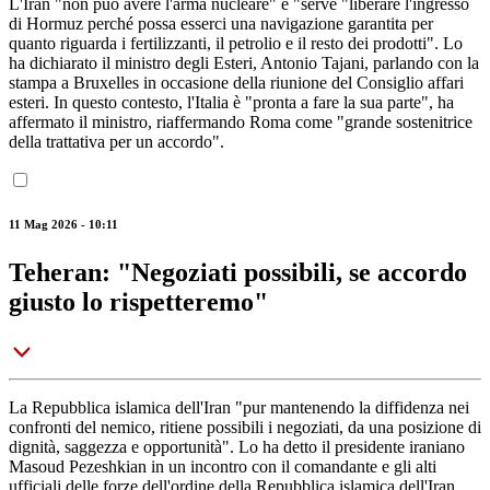
L'Iran "non può avere l'arma nucleare" e "serve "liberare l'ingresso
di Hormuz perché possa esserci una navigazione garantita per
quanto riguarda i fertilizzanti, il petrolio e il resto dei prodotti". Lo
ha dichiarato il ministro degli Esteri, Antonio Tajani, parlando con la
stampa a Bruxelles in occasione della riunione del Consiglio affari
esteri. In questo contesto, l'Italia è "pronta a fare la sua parte", ha
affermato il ministro, riaffermando Roma come "grande sostenitrice
della trattativa per un accordo".
11 Mag 2026 - 10:11
Teheran: "Negoziati possibili, se accordo
giusto lo rispetteremo"
La Repubblica islamica dell'Iran "pur mantenendo la diffidenza nei
confronti del nemico, ritiene possibili i negoziati, da una posizione di
dignità, saggezza e opportunità". Lo ha detto il presidente iraniano
Masoud Pezeshkian in un incontro con il comandante e gli alti
ufficiali delle forze dell'ordine della Repubblica islamica dell'Iran