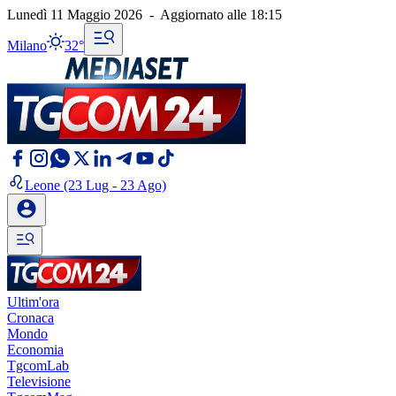
Lunedì 11 Maggio 2026
-
Aggiornato alle
18:15
Milano
32°
Leone
(23 Lug - 23 Ago)
Ultim'ora
Cronaca
Mondo
Economia
TgcomLab
Televisione