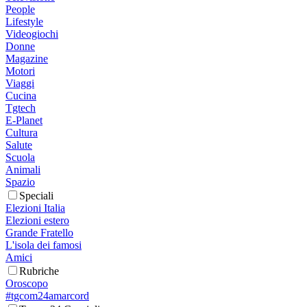
People
Lifestyle
Videogiochi
Donne
Magazine
Motori
Viaggi
Cucina
Tgtech
E-Planet
Cultura
Salute
Scuola
Animali
Spazio
Speciali
Elezioni Italia
Elezioni estero
Grande Fratello
L'isola dei famosi
Amici
Rubriche
Oroscopo
#tgcom24amarcord