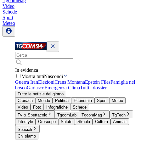
TgcomMag
Video
Schede
Sport
Meteo
In evidenza
Mostra tutti
Nascondi
Guerra Iran
Elezioni
Crans Montana
Epstein Files
Famiglia nel
bosco
Garlasco
Emergenza Clima
Tutti i dossier
Tutte le notizie del giorno
Cronaca
Mondo
Politica
Economia
Sport
Meteo
Video
Foto
Infografiche
Schede
Tv & Spettacolo
TgcomLab
TgcomMag
TgTech
Lifestyle
Oroscopo
Salute
Skuola
Cultura
Animali
Speciali
Chi siamo