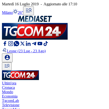
Martedì 16 Luglio 2019
-
Aggiornato alle
17:10
Milano
26°
Leone
(23 Lug - 23 Ago)
Ultim'ora
Cronaca
Mondo
Economia
TgcomLab
Televisione