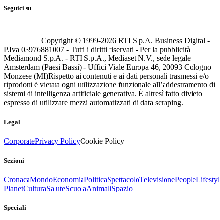
Seguici su
Copyright © 1999-
2026
RTI S.p.A. Business Digital -
P.Iva 03976881007 - Tutti i diritti riservati - Per la pubblicità
Mediamond S.p.A. - RTI S.p.A., Mediaset N.V., sede legale
Amsterdam (Paesi Bassi) - Uffici Viale Europa 46, 20093 Cologno
Monzese (MI)
Rispetto ai contenuti e ai dati personali trasmessi e/o
riprodotti è vietata ogni utilizzazione funzionale all’addestramento di
sistemi di intelligenza artificiale generativa. È altresì fatto divieto
espresso di utilizzare mezzi automatizzati di data scraping.
Legal
Corporate
Privacy Policy
Cookie Policy
Sezioni
Cronaca
Mondo
Economia
Politica
Spettacolo
Televisione
People
Lifestyl
Planet
Cultura
Salute
Scuola
Animali
Spazio
Speciali