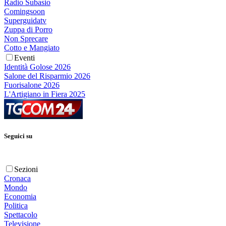
Radio Subasio
Comingsoon
Superguidatv
Zuppa di Porro
Non Sprecare
Cotto e Mangiato
Eventi
Identità Golose 2026
Salone del Risparmio 2026
Fuorisalone 2026
L'Artigiano in Fiera 2025
Seguici su
Sezioni
Cronaca
Mondo
Economia
Politica
Spettacolo
Televisione