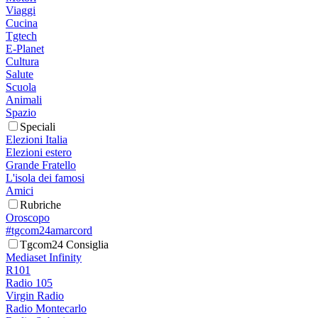
Viaggi
Cucina
Tgtech
E-Planet
Cultura
Salute
Scuola
Animali
Spazio
Speciali
Elezioni Italia
Elezioni estero
Grande Fratello
L'isola dei famosi
Amici
Rubriche
Oroscopo
#tgcom24amarcord
Tgcom24 Consiglia
Mediaset Infinity
R101
Radio 105
Virgin Radio
Radio Montecarlo