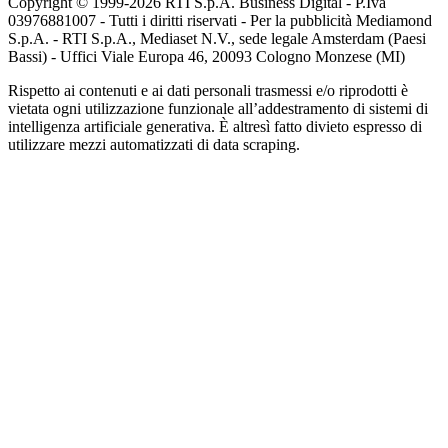
Copyright © 1999-
2026
RTI S.p.A. Business Digital - P.Iva
03976881007 - Tutti i diritti riservati - Per la pubblicità Mediamond
S.p.A. - RTI S.p.A., Mediaset N.V., sede legale Amsterdam (Paesi
Bassi) - Uffici Viale Europa 46, 20093 Cologno Monzese (MI)
Rispetto ai contenuti e ai dati personali trasmessi e/o riprodotti è
vietata ogni utilizzazione funzionale all’addestramento di sistemi di
intelligenza artificiale generativa. È altresì fatto divieto espresso di
utilizzare mezzi automatizzati di data scraping.