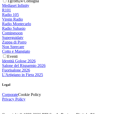
Tgcom24 Consiglia
Mediaset Infinity
R101
Radio 105
Virgin Radio
Radio Montecarlo
Radio Subasio
Comingsoon
Superguidatv
Zuppa di Porro
Non Sprecare
Cotto e Mangiato
Eventi
Identità Golose 2026
Salone del Risparmio 2026
Fuorisalone 2026
L'Artigiano in Fiera 2025
Legal
Corporate
Cookie Policy
Privacy Policy