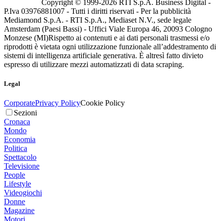
Copyright © 1999-
2026
RTI S.p.A. Business Digital -
P.Iva 03976881007 - Tutti i diritti riservati - Per la pubblicità
Mediamond S.p.A. - RTI S.p.A., Mediaset N.V., sede legale
Amsterdam (Paesi Bassi) - Uffici Viale Europa 46, 20093 Cologno
Monzese (MI)
Rispetto ai contenuti e ai dati personali trasmessi e/o
riprodotti è vietata ogni utilizzazione funzionale all’addestramento di
sistemi di intelligenza artificiale generativa. È altresì fatto divieto
espresso di utilizzare mezzi automatizzati di data scraping.
Legal
Corporate
Privacy Policy
Cookie Policy
Sezioni
Cronaca
Mondo
Economia
Politica
Spettacolo
Televisione
People
Lifestyle
Videogiochi
Donne
Magazine
Motori