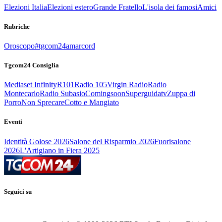
Elezioni Italia
Elezioni estero
Grande Fratello
L'isola dei famosi
Amici
Rubriche
Oroscopo
#tgcom24amarcord
Tgcom24 Consiglia
Mediaset Infinity
R101
Radio 105
Virgin Radio
Radio
Montecarlo
Radio Subasio
Comingsoon
Superguidatv
Zuppa di
Porro
Non Sprecare
Cotto e Mangiato
Eventi
Identità Golose 2026
Salone del Risparmio 2026
Fuorisalone
2026
L'Artigiano in Fiera 2025
Seguici su