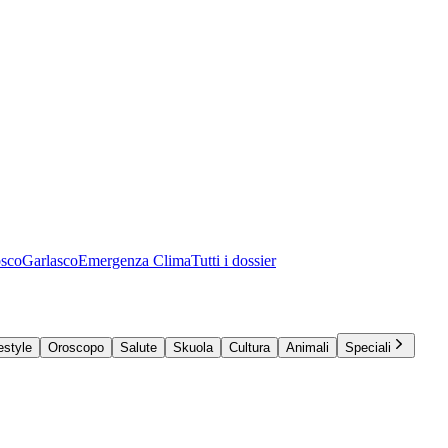
osco
Garlasco
Emergenza Clima
Tutti i dossier
estyle
Oroscopo
Salute
Skuola
Cultura
Animali
Speciali