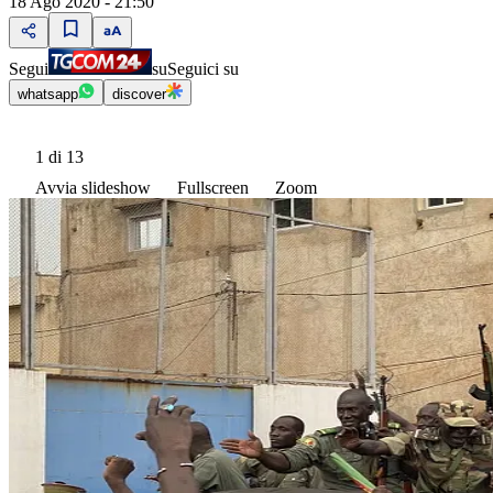
18 Ago 2020 - 21:50
Segui
su
Seguici su
whatsapp
discover
1
di 13
Avvia slideshow
Fullscreen
Zoom