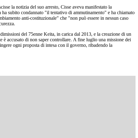
isse la notizia del suo arresto, Cisse aveva manifestato la
ron ha subito condannato "il tentativo di ammutinamento" e ha chiamato
cambiamento anti-costituzionale" che "non può essere in nessun caso
curezza.
imissioni del 75enne Keita, in carica dal 2013, e la creazione di un
te è accusato di non saper controllare. A fine luglio una missione dei
ngere ogni proposta di intesa con il governo, ribadendo la