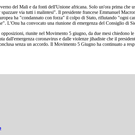
verno del Mali e da fonti dell'Unione africana. Solo un'ora prima che usc
per spazzare via tutti i malintesi". Il presidente francese Emmanuel Mac
e europea ha "condannato con forza" il colpo di Stato, rifiutando "ogni 
Paese". L'Onu ha convocato una riunione di emergenza del Consiglio di Si
e opposizioni, riunite nel Movimento 5 giugno, da due mesi chiedono le d
ata dall'emergenza coronavirus e dalle violenze jihadiste che il presiden
conclusa senza un accordo. Il Movimento 5 Giugno ha continuato a respi
b