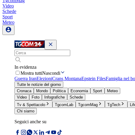
TgcomMag
Video
Schede
Sport
Meteo
In evidenza
Mostra tutti
Nascondi
Guerra Iran
Elezioni
Crans Montana
Epstein Files
Famiglia nel b
Tutte le notizie del giorno
Cronaca
Mondo
Politica
Economia
Sport
Meteo
Video
Foto
Infografiche
Schede
Tv & Spettacolo
TgcomLab
TgcomMag
TgTech
Lif
Chi siamo
Seguici anche su