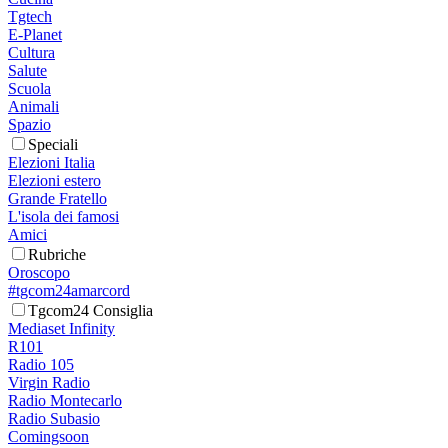
Tgtech
E-Planet
Cultura
Salute
Scuola
Animali
Spazio
Speciali
Elezioni Italia
Elezioni estero
Grande Fratello
L'isola dei famosi
Amici
Rubriche
Oroscopo
#tgcom24amarcord
Tgcom24 Consiglia
Mediaset Infinity
R101
Radio 105
Virgin Radio
Radio Montecarlo
Radio Subasio
Comingsoon