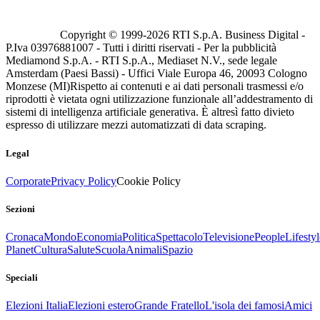
Copyright © 1999-
2026
RTI S.p.A. Business Digital -
P.Iva 03976881007 - Tutti i diritti riservati - Per la pubblicità
Mediamond S.p.A. - RTI S.p.A., Mediaset N.V., sede legale
Amsterdam (Paesi Bassi) - Uffici Viale Europa 46, 20093 Cologno
Monzese (MI)
Rispetto ai contenuti e ai dati personali trasmessi e/o
riprodotti è vietata ogni utilizzazione funzionale all’addestramento di
sistemi di intelligenza artificiale generativa. È altresì fatto divieto
espresso di utilizzare mezzi automatizzati di data scraping.
Legal
Corporate
Privacy Policy
Cookie Policy
Sezioni
Cronaca
Mondo
Economia
Politica
Spettacolo
Televisione
People
Lifestyl
Planet
Cultura
Salute
Scuola
Animali
Spazio
Speciali
Elezioni Italia
Elezioni estero
Grande Fratello
L'isola dei famosi
Amici