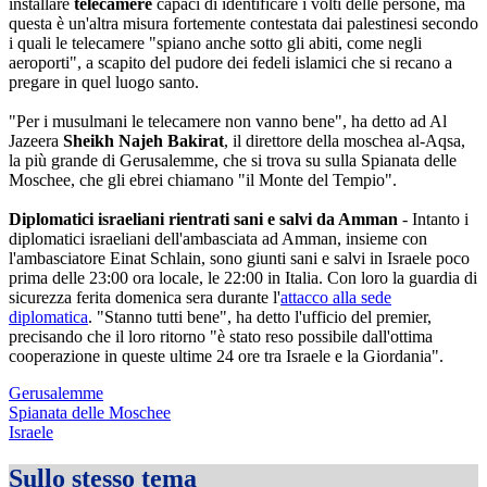
installare
telecamere
capaci di identificare i volti delle persone, ma
questa è un'altra misura fortemente contestata dai palestinesi secondo
i quali le telecamere "spiano anche sotto gli abiti, come negli
aeroporti", a scapito del pudore dei fedeli islamici che si recano a
pregare in quel luogo santo.
"Per i musulmani le telecamere non vanno bene", ha detto ad Al
Jazeera
Sheikh Najeh Bakirat
, il direttore della moschea al-Aqsa,
la più grande di Gerusalemme, che si trova su sulla Spianata delle
Moschee, che gli ebrei chiamano "il Monte del Tempio".
Diplomatici israeliani rientrati sani e salvi da Amman
- Intanto i
diplomatici israeliani dell'ambasciata ad Amman, insieme con
l'ambasciatore Einat Schlain, sono giunti sani e salvi in Israele poco
prima delle 23:00 ora locale, le 22:00 in Italia. Con loro la guardia di
sicurezza ferita domenica sera durante l'
attacco alla sede
diplomatica
. "Stanno tutti bene", ha detto l'ufficio del premier,
precisando che il loro ritorno "è stato reso possibile dall'ottima
cooperazione in queste ultime 24 ore tra Israele e la Giordania".
Gerusalemme
Spianata delle Moschee
Israele
Sullo stesso tema