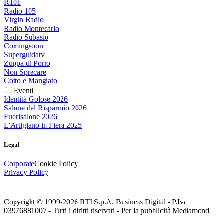
R101
Radio 105
Virgin Radio
Radio Montecarlo
Radio Subasio
Comingsoon
Superguidatv
Zuppa di Porro
Non Sprecare
Cotto e Mangiato
Eventi
Identità Golose 2026
Salone del Risparmio 2026
Fuorisalone 2026
L'Artigiano in Fiera 2025
Legal
Corporate
Cookie Policy
Privacy Policy
Copyright © 1999-
2026
RTI S.p.A. Business Digital - P.Iva
03976881007 - Tutti i diritti riservati - Per la pubblicità Mediamond