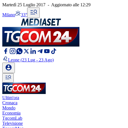
Martedì 25 Luglio 2017
-
Aggiornato alle
12:29
Milano
33°
Leone
(23 Lug - 23 Ago)
Ultim'ora
Cronaca
Mondo
Economia
TgcomLab
Televisione