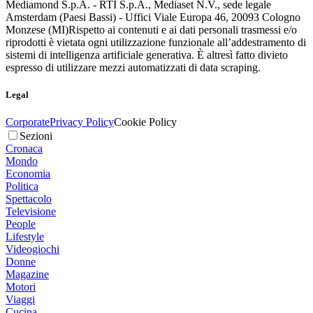
Mediamond S.p.A. - RTI S.p.A., Mediaset N.V., sede legale
Amsterdam (Paesi Bassi) - Uffici Viale Europa 46, 20093 Cologno
Monzese (MI)
Rispetto ai contenuti e ai dati personali trasmessi e/o
riprodotti è vietata ogni utilizzazione funzionale all’addestramento di
sistemi di intelligenza artificiale generativa. È altresì fatto divieto
espresso di utilizzare mezzi automatizzati di data scraping.
Legal
Corporate
Privacy Policy
Cookie Policy
Sezioni
Cronaca
Mondo
Economia
Politica
Spettacolo
Televisione
People
Lifestyle
Videogiochi
Donne
Magazine
Motori
Viaggi
Cucina