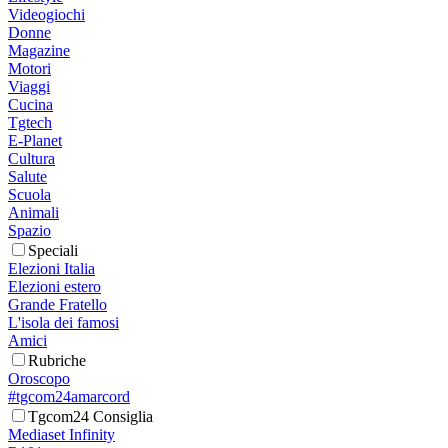
Videogiochi
Donne
Magazine
Motori
Viaggi
Cucina
Tgtech
E-Planet
Cultura
Salute
Scuola
Animali
Spazio
Speciali
Elezioni Italia
Elezioni estero
Grande Fratello
L'isola dei famosi
Amici
Rubriche
Oroscopo
#tgcom24amarcord
Tgcom24 Consiglia
Mediaset Infinity