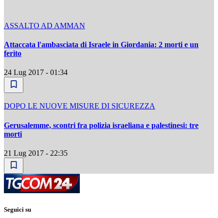
ASSALTO AD AMMAN
Attaccata l'ambasciata di Israele in Giordania: 2 morti e un
ferito
24 Lug 2017 - 01:34
DOPO LE NUOVE MISURE DI SICUREZZA
Gerusalemme, scontri fra polizia israeliana e palestinesi: tre
morti
21 Lug 2017 - 22:35
Seguici su