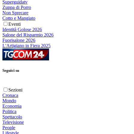
Superguidatv
Zuppa di Porro
Non Sprecare
Cotto e Mangiato
Eventi
Identità Golose 2026
Salone del Risparmio 2026
Fuorisalone 2026
L'Artigiano in Fiera 2025
Seguici su
Sezioni
Cronaca
Mondo
Economia
Politica
Spettacolo
Televisione
People
Lifestyle