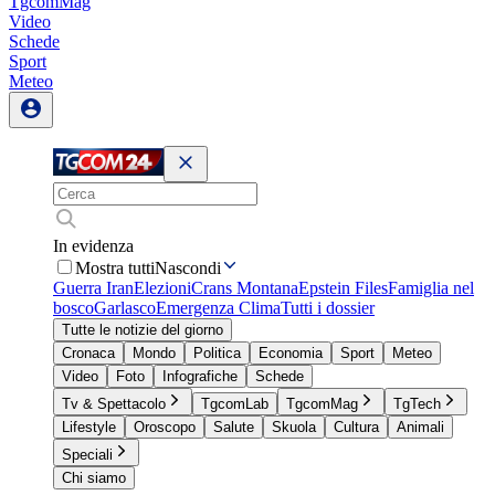
TgcomMag
Video
Schede
Sport
Meteo
In evidenza
Mostra tutti
Nascondi
Guerra Iran
Elezioni
Crans Montana
Epstein Files
Famiglia nel
bosco
Garlasco
Emergenza Clima
Tutti i dossier
Tutte le notizie del giorno
Cronaca
Mondo
Politica
Economia
Sport
Meteo
Video
Foto
Infografiche
Schede
Tv & Spettacolo
TgcomLab
TgcomMag
TgTech
Lifestyle
Oroscopo
Salute
Skuola
Cultura
Animali
Speciali
Chi siamo