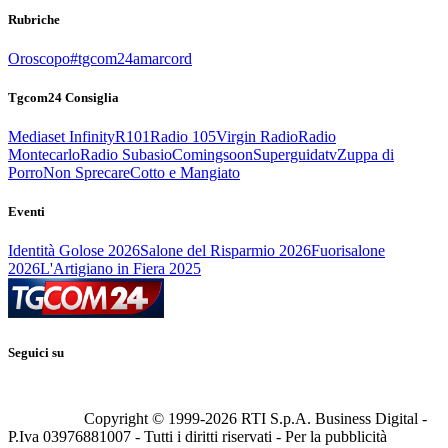
Rubriche
Oroscopo
#tgcom24amarcord
Tgcom24 Consiglia
Mediaset Infinity
R101
Radio 105
Virgin Radio
Radio
Montecarlo
Radio Subasio
Comingsoon
Superguidatv
Zuppa di
Porro
Non Sprecare
Cotto e Mangiato
Eventi
Identità Golose 2026
Salone del Risparmio 2026
Fuorisalone
2026
L'Artigiano in Fiera 2025
Seguici su
Copyright © 1999-
2026
RTI S.p.A. Business Digital -
P.Iva 03976881007 - Tutti i diritti riservati - Per la pubblicità