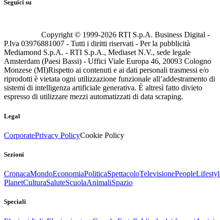
Seguici su
Copyright © 1999-
2026
RTI S.p.A. Business Digital -
P.Iva 03976881007 - Tutti i diritti riservati - Per la pubblicità
Mediamond S.p.A. - RTI S.p.A., Mediaset N.V., sede legale
Amsterdam (Paesi Bassi) - Uffici Viale Europa 46, 20093 Cologno
Monzese (MI)
Rispetto ai contenuti e ai dati personali trasmessi e/o
riprodotti è vietata ogni utilizzazione funzionale all’addestramento di
sistemi di intelligenza artificiale generativa. È altresì fatto divieto
espresso di utilizzare mezzi automatizzati di data scraping.
Legal
Corporate
Privacy Policy
Cookie Policy
Sezioni
Cronaca
Mondo
Economia
Politica
Spettacolo
Televisione
People
Lifestyl
Planet
Cultura
Salute
Scuola
Animali
Spazio
Speciali