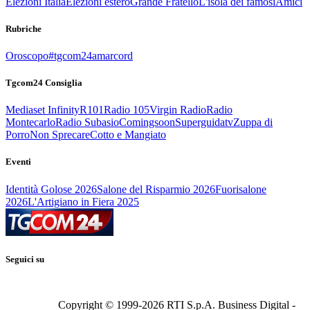
Elezioni Italia
Elezioni estero
Grande Fratello
L'isola dei famosi
Amici
Rubriche
Oroscopo
#tgcom24amarcord
Tgcom24 Consiglia
Mediaset Infinity
R101
Radio 105
Virgin Radio
Radio
Montecarlo
Radio Subasio
Comingsoon
Superguidatv
Zuppa di
Porro
Non Sprecare
Cotto e Mangiato
Eventi
Identità Golose 2026
Salone del Risparmio 2026
Fuorisalone
2026
L'Artigiano in Fiera 2025
Seguici su
Copyright © 1999-
2026
RTI S.p.A. Business Digital -