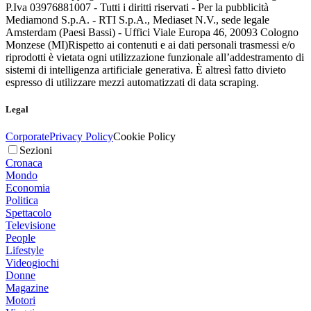
P.Iva 03976881007 - Tutti i diritti riservati - Per la pubblicità
Mediamond S.p.A. - RTI S.p.A., Mediaset N.V., sede legale
Amsterdam (Paesi Bassi) - Uffici Viale Europa 46, 20093 Cologno
Monzese (MI)
Rispetto ai contenuti e ai dati personali trasmessi e/o
riprodotti è vietata ogni utilizzazione funzionale all’addestramento di
sistemi di intelligenza artificiale generativa. È altresì fatto divieto
espresso di utilizzare mezzi automatizzati di data scraping.
Legal
Corporate
Privacy Policy
Cookie Policy
Sezioni
Cronaca
Mondo
Economia
Politica
Spettacolo
Televisione
People
Lifestyle
Videogiochi
Donne
Magazine
Motori