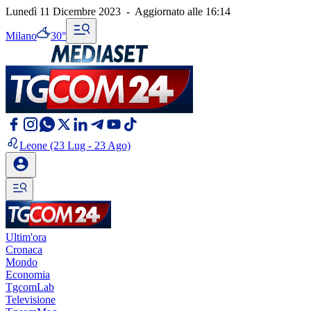
Lunedì 11 Dicembre 2023
-
Aggiornato alle
16:14
Milano
30°
Leone
(23 Lug - 23 Ago)
Ultim'ora
Cronaca
Mondo
Economia
TgcomLab
Televisione