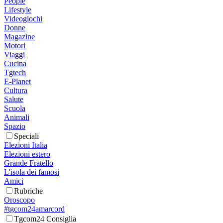
People
Lifestyle
Videogiochi
Donne
Magazine
Motori
Viaggi
Cucina
Tgtech
E-Planet
Cultura
Salute
Scuola
Animali
Spazio
Speciali
Elezioni Italia
Elezioni estero
Grande Fratello
L'isola dei famosi
Amici
Rubriche
Oroscopo
#tgcom24amarcord
Tgcom24 Consiglia