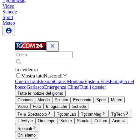
TgcomMag
Video
Schede
Sport
Meteo
In evidenza
Mostra tutti
Nascondi
Guerra Iran
Elezioni
Crans Montana
Epstein Files
Famiglia nel
bosco
Garlasco
Emergenza Clima
Tutti i dossier
Tutte le notizie del giorno
Cronaca
Mondo
Politica
Economia
Sport
Meteo
Video
Foto
Infografiche
Schede
Tv & Spettacolo
TgcomLab
TgcomMag
TgTech
Lifestyle
Oroscopo
Salute
Skuola
Cultura
Animali
Speciali
Chi siamo