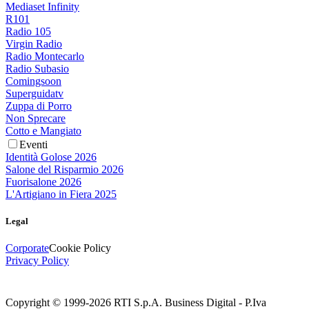
Mediaset Infinity
R101
Radio 105
Virgin Radio
Radio Montecarlo
Radio Subasio
Comingsoon
Superguidatv
Zuppa di Porro
Non Sprecare
Cotto e Mangiato
Eventi
Identità Golose 2026
Salone del Risparmio 2026
Fuorisalone 2026
L'Artigiano in Fiera 2025
Legal
Corporate
Cookie Policy
Privacy Policy
Copyright © 1999-
2026
RTI S.p.A. Business Digital - P.Iva