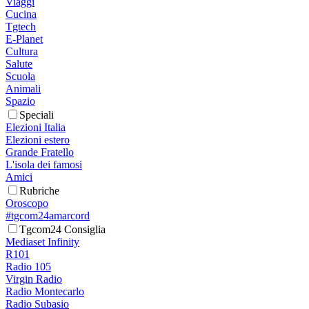
Viaggi
Cucina
Tgtech
E-Planet
Cultura
Salute
Scuola
Animali
Spazio
Speciali
Elezioni Italia
Elezioni estero
Grande Fratello
L'isola dei famosi
Amici
Rubriche
Oroscopo
#tgcom24amarcord
Tgcom24 Consiglia
Mediaset Infinity
R101
Radio 105
Virgin Radio
Radio Montecarlo
Radio Subasio