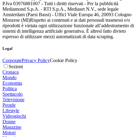
P.Iva 03976881007 - Tutti i diritti riservati - Per la pubblicità
Mediamond S.p.A. - RTI S.p.A., Mediaset N.V., sede legale
Amsterdam (Paesi Bassi) - Uffici Viale Europa 46, 20093 Cologno
Monzese (MI)
Rispetto ai contenuti e ai dati personali trasmessi e/o
riprodotti è vietata ogni utilizzazione funzionale all’addestramento di
sistemi di intelligenza artificiale generativa. È altresì fatto divieto
espresso di utilizzare mezzi automatizzati di data scraping.
Legal
Corporate
Privacy Policy
Cookie Policy
Sezioni
Cronaca
Mondo
Economia
Politica
Spettacolo
Televisione
People
Lifestyle
Videogiochi
Donne
Magazine
Motori