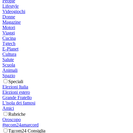
People
Lifestyle
Videogiochi
Donne
Magazine
Motori
Viaggi
Cucina
Tgtech
E-Planet
Cultura
Salute
Scuola
Animali
Spazio
Speciali
Elezioni Italia
Elezioni estero
Grande Fratello
L'isola dei famosi
Amici
Rubriche
Oroscopo
#tgcom24amarcord
Tgcom24 Consiglia