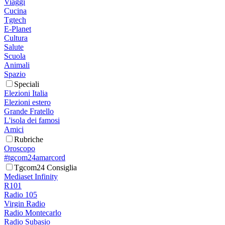
Viaggi
Cucina
Tgtech
E-Planet
Cultura
Salute
Scuola
Animali
Spazio
Speciali
Elezioni Italia
Elezioni estero
Grande Fratello
L'isola dei famosi
Amici
Rubriche
Oroscopo
#tgcom24amarcord
Tgcom24 Consiglia
Mediaset Infinity
R101
Radio 105
Virgin Radio
Radio Montecarlo
Radio Subasio