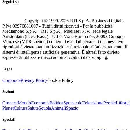
Seguici su
Copyright © 1999-
2026
RTI S.p.A. Business Digital -
P.Iva 03976881007 - Tutti i diritti riservati - Per la pubblicità
Mediamond S.p.A. - RTI S.p.A., Mediaset N.V., sede legale
Amsterdam (Paesi Bassi) - Uffici Viale Europa 46, 20093 Cologno
Monzese (MI)
Rispetto ai contenuti e ai dati personali trasmessi e/o
riprodotti è vietata ogni utilizzazione funzionale all’addestramento di
sistemi di intelligenza artificiale generativa. È altresì fatto divieto
espresso di utilizzare mezzi automatizzati di data scraping.
Legal
Corporate
Privacy Policy
Cookie Policy
Sezioni
Cronaca
Mondo
Economia
Politica
Spettacolo
Televisione
People
Lifestyl
Planet
Cultura
Salute
Scuola
Animali
Spazio
Speciali