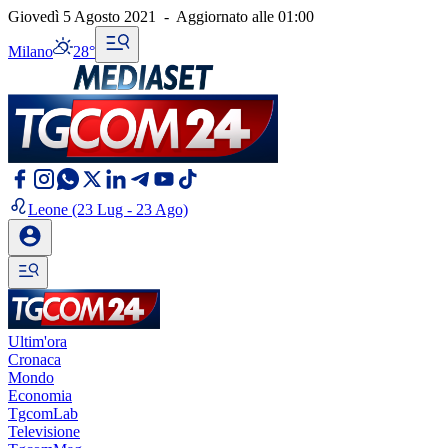
Giovedì 5 Agosto 2021
-
Aggiornato alle
01:00
Milano
28°
Leone
(23 Lug - 23 Ago)
Ultim'ora
Cronaca
Mondo
Economia
TgcomLab
Televisione