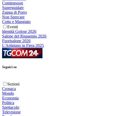
Comingsoon
Superguidatv
Zuppa di Porro
Non Sprecare
Cotto e Mangiato
Eventi
Identità Golose 2026
Salone del Risparmio 2026
Fuorisalone 2026
L'Artigiano in Fiera 2025
Seguici su
Sezioni
Cronaca
Mondo
Economia
Politica
Spettacolo
Televisione