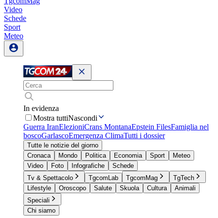
TgcomMag
Video
Schede
Sport
Meteo
In evidenza
Mostra tutti
Nascondi
Guerra Iran
Elezioni
Crans Montana
Epstein Files
Famiglia nel
bosco
Garlasco
Emergenza Clima
Tutti i dossier
Tutte le notizie del giorno
Cronaca
Mondo
Politica
Economia
Sport
Meteo
Video
Foto
Infografiche
Schede
Tv & Spettacolo
TgcomLab
TgcomMag
TgTech
Lifestyle
Oroscopo
Salute
Skuola
Cultura
Animali
Speciali
Chi siamo