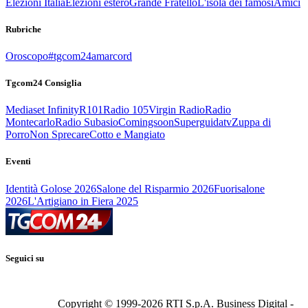
Elezioni Italia
Elezioni estero
Grande Fratello
L'isola dei famosi
Amici
Rubriche
Oroscopo
#tgcom24amarcord
Tgcom24 Consiglia
Mediaset Infinity
R101
Radio 105
Virgin Radio
Radio
Montecarlo
Radio Subasio
Comingsoon
Superguidatv
Zuppa di
Porro
Non Sprecare
Cotto e Mangiato
Eventi
Identità Golose 2026
Salone del Risparmio 2026
Fuorisalone
2026
L'Artigiano in Fiera 2025
Seguici su
Copyright © 1999-
2026
RTI S.p.A. Business Digital -