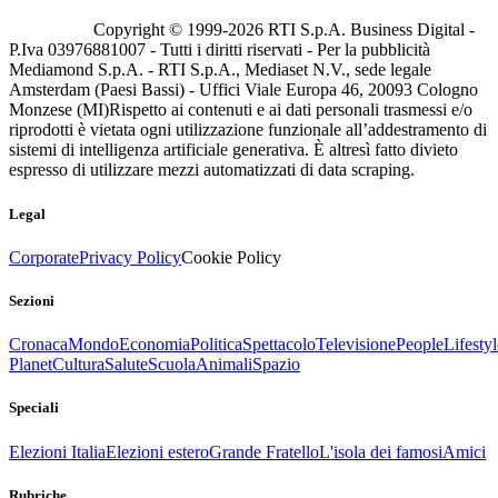
Copyright © 1999-
2026
RTI S.p.A. Business Digital -
P.Iva 03976881007 - Tutti i diritti riservati - Per la pubblicità
Mediamond S.p.A. - RTI S.p.A., Mediaset N.V., sede legale
Amsterdam (Paesi Bassi) - Uffici Viale Europa 46, 20093 Cologno
Monzese (MI)
Rispetto ai contenuti e ai dati personali trasmessi e/o
riprodotti è vietata ogni utilizzazione funzionale all’addestramento di
sistemi di intelligenza artificiale generativa. È altresì fatto divieto
espresso di utilizzare mezzi automatizzati di data scraping.
Legal
Corporate
Privacy Policy
Cookie Policy
Sezioni
Cronaca
Mondo
Economia
Politica
Spettacolo
Televisione
People
Lifestyl
Planet
Cultura
Salute
Scuola
Animali
Spazio
Speciali
Elezioni Italia
Elezioni estero
Grande Fratello
L'isola dei famosi
Amici
Rubriche