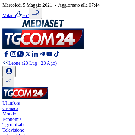
Mercoledì 5 Maggio 2021
-
Aggiornato alle
07:44
Milano
26°
Leone
(23 Lug - 23 Ago)
Ultim'ora
Cronaca
Mondo
Economia
TgcomLab
Televisione