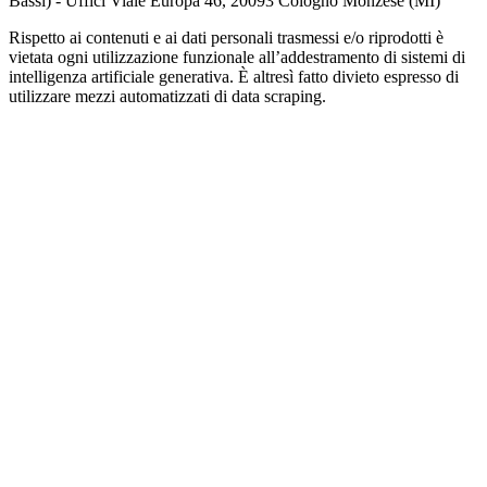
Bassi) - Uffici Viale Europa 46, 20093 Cologno Monzese (MI)
Rispetto ai contenuti e ai dati personali trasmessi e/o riprodotti è
vietata ogni utilizzazione funzionale all’addestramento di sistemi di
intelligenza artificiale generativa. È altresì fatto divieto espresso di
utilizzare mezzi automatizzati di data scraping.