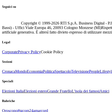
Seguici su
Copyright © 1999-
2026
RTI S.p.A. Business Digital - P.I
Bassi) - Uffici Viale Europa 46, 20093 Cologno Monzese (MI)
Rispett
artificiale generativa. È altresì fatto divieto espresso di utilizzare mez
Legal
Corporate
Privacy Policy
Cookie Policy
Sezioni
Cronaca
Mondo
Economia
Politica
Spettacolo
Televisione
People
Lifestyl
Speciali
Elezioni Italia
Elezioni estero
Grande Fratello
L'isola dei famosi
Amici
Rubriche
Oroscopo
#tgcom24amarcord