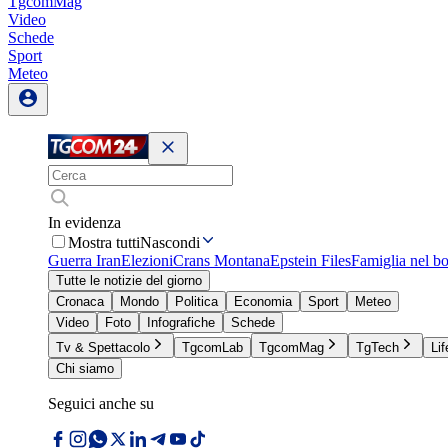
TgcomMag
Video
Schede
Sport
Meteo
In evidenza
Mostra tutti
Nascondi
Guerra Iran
Elezioni
Crans Montana
Epstein Files
Famiglia nel b
Tutte le notizie del giorno
Cronaca
Mondo
Politica
Economia
Sport
Meteo
Video
Foto
Infografiche
Schede
Tv & Spettacolo
TgcomLab
TgcomMag
TgTech
Lif
Chi siamo
Seguici anche su