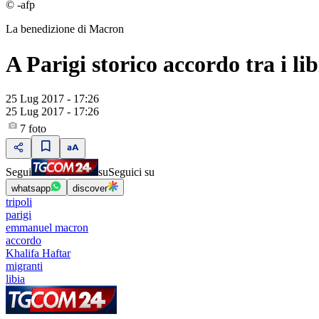
© -afp
La benedizione di Macron
A Parigi storico accordo tra i li
25 Lug 2017 - 17:26
25 Lug 2017 - 17:26
7
foto
Segui
su
Seguici su
whatsapp
discover
tripoli
parigi
emmanuel macron
accordo
Khalifa Haftar
migranti
libia