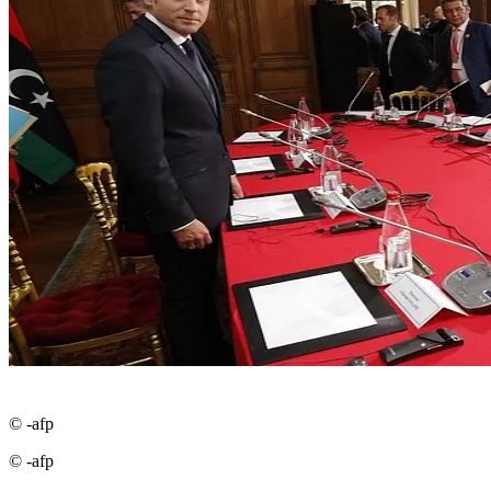
© -afp
© -afp