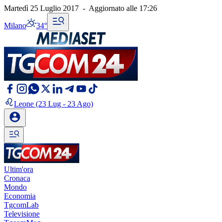
Martedì 25 Luglio 2017
-
Aggiornato alle
17:26
Milano
34°
Leone
(23 Lug - 23 Ago)
Ultim'ora
Cronaca
Mondo
Economia
TgcomLab
Televisione