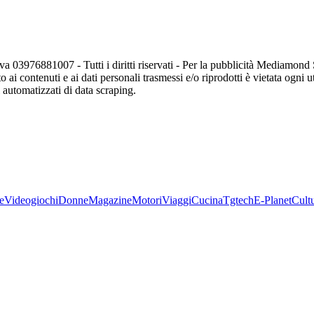
va 03976881007 - Tutti i diritti riservati - Per la pubblicità Mediamon
o ai contenuti e ai dati personali trasmessi e/o riprodotti è vietata ogni 
zi automatizzati di data scraping.
e
Videogiochi
Donne
Magazine
Motori
Viaggi
Cucina
Tgtech
E-Planet
Cult