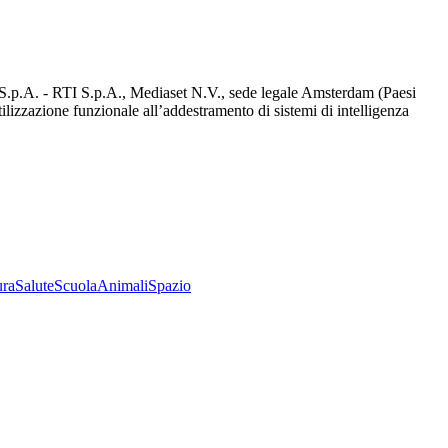
d S.p.A. - RTI S.p.A., Mediaset N.V., sede legale Amsterdam (Paesi
utilizzazione funzionale all’addestramento di sistemi di intelligenza
ura
Salute
Scuola
Animali
Spazio