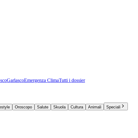
osco
Garlasco
Emergenza Clima
Tutti i dossier
estyle
Oroscopo
Salute
Skuola
Cultura
Animali
Speciali