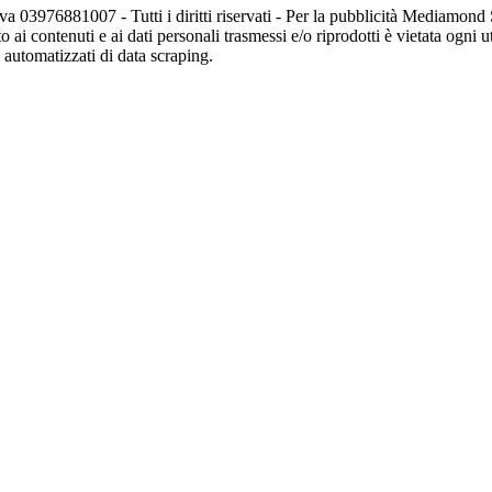
va 03976881007 - Tutti i diritti riservati - Per la pubblicità Mediamon
o ai contenuti e ai dati personali trasmessi e/o riprodotti è vietata ogni 
zi automatizzati di data scraping.