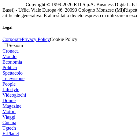
Copyright © 1999-
2026
RTI S.p.A. Business Digital - P.I
Bassi) - Uffici Viale Europa 46, 20093 Cologno Monzese (MI)
Rispett
artificiale generativa. È altresì fatto divieto espresso di utilizzare mez
Legal
Corporate
Privacy Policy
Cookie Policy
Sezioni
Cronaca
Mondo
Economia
Politica
Spettacolo
Televisione
People
Lifestyle
Videogiochi
Donne
Magazine
Motori
Viaggi
Cucina
Tgtech
E-Planet