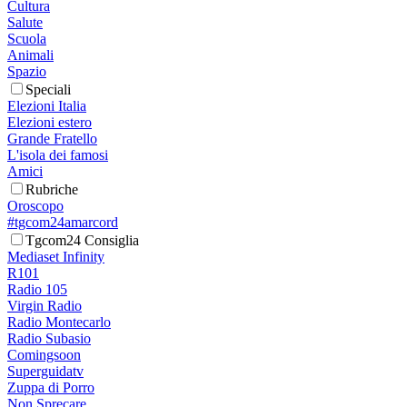
Cultura
Salute
Scuola
Animali
Spazio
Speciali
Elezioni Italia
Elezioni estero
Grande Fratello
L'isola dei famosi
Amici
Rubriche
Oroscopo
#tgcom24amarcord
Tgcom24 Consiglia
Mediaset Infinity
R101
Radio 105
Virgin Radio
Radio Montecarlo
Radio Subasio
Comingsoon
Superguidatv
Zuppa di Porro
Non Sprecare