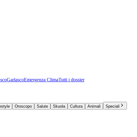
osco
Garlasco
Emergenza Clima
Tutti i dossier
estyle
Oroscopo
Salute
Skuola
Cultura
Animali
Speciali