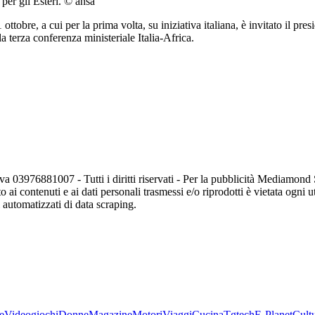
 per gli Esteri. © ansa
ttobre, a cui per la prima volta, su iniziativa italiana, è invitato il p
 terza conferenza ministeriale Italia-Africa.
va 03976881007 - Tutti i diritti riservati - Per la pubblicità Mediamon
o ai contenuti e ai dati personali trasmessi e/o riprodotti è vietata ogni 
zi automatizzati di data scraping.
e
Videogiochi
Donne
Magazine
Motori
Viaggi
Cucina
Tgtech
E-Planet
Cult