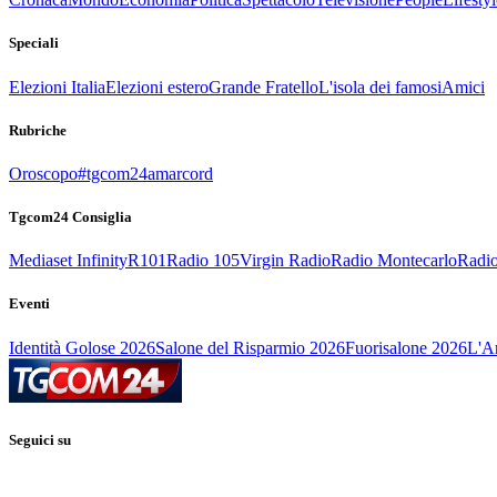
Speciali
Elezioni Italia
Elezioni estero
Grande Fratello
L'isola dei famosi
Amici
Rubriche
Oroscopo
#tgcom24amarcord
Tgcom24 Consiglia
Mediaset Infinity
R101
Radio 105
Virgin Radio
Radio Montecarlo
Radio
Eventi
Identità Golose 2026
Salone del Risparmio 2026
Fuorisalone 2026
L'Ar
Seguici su