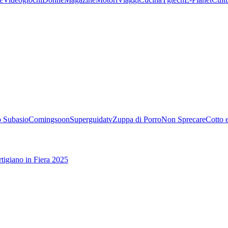
 Subasio
Comingsoon
Superguidatv
Zuppa di Porro
Non Sprecare
Cotto 
tigiano in Fiera 2025