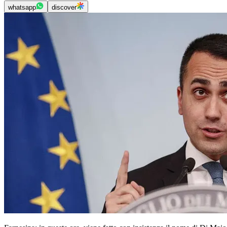
whatsapp
discover