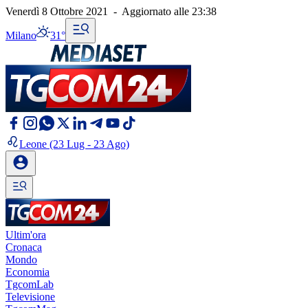
Venerdì 8 Ottobre 2021
-
Aggiornato alle
23:38
Milano
31°
Leone
(23 Lug - 23 Ago)
Ultim'ora
Cronaca
Mondo
Economia
TgcomLab
Televisione