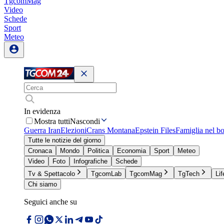
TgcomMag
Video
Schede
Sport
Meteo
In evidenza
Mostra tutti
Nascondi
Guerra Iran
Elezioni
Crans Montana
Epstein Files
Famiglia nel b
Tutte le notizie del giorno
Cronaca
Mondo
Politica
Economia
Sport
Meteo
Video
Foto
Infografiche
Schede
Tv & Spettacolo
TgcomLab
TgcomMag
TgTech
Lif
Chi siamo
Seguici anche su