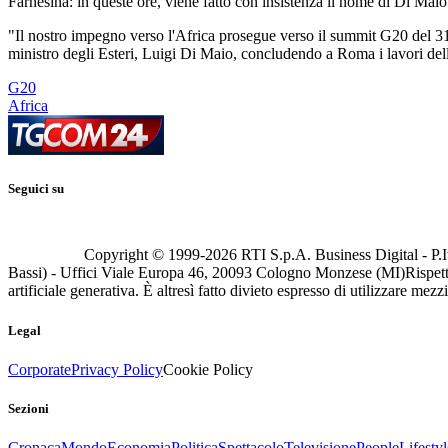
Farnesina: in queste ore, viene fatto con insistenza il nome di Di Maio
"Il nostro impegno verso l'Africa prosegue verso il summit G20 del 31 o
ministro degli Esteri, Luigi Di Maio, concludendo a Roma i lavori della
G20
Africa
Seguici su
Copyright © 1999-
2026
RTI S.p.A. Business Digital - P.I
Bassi) - Uffici Viale Europa 46, 20093 Cologno Monzese (MI)
Rispett
artificiale generativa. È altresì fatto divieto espresso di utilizzare mez
Legal
Corporate
Privacy Policy
Cookie Policy
Sezioni
Cronaca
Mondo
Economia
Politica
Spettacolo
Televisione
People
Lifestyl