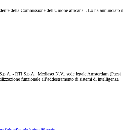
residente della Commissione dell'Unione africana". Lo ha annunciato il
d S.p.A. - RTI S.p.A., Mediaset N.V., sede legale Amsterdam (Paesi
utilizzazione funzionale all’addestramento di sistemi di intelligenza
ura
Salute
Scuola
Animali
Spazio