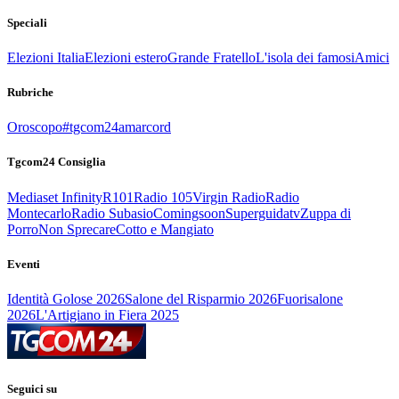
Speciali
Elezioni Italia
Elezioni estero
Grande Fratello
L'isola dei famosi
Amici
Rubriche
Oroscopo
#tgcom24amarcord
Tgcom24 Consiglia
Mediaset Infinity
R101
Radio 105
Virgin Radio
Radio
Montecarlo
Radio Subasio
Comingsoon
Superguidatv
Zuppa di
Porro
Non Sprecare
Cotto e Mangiato
Eventi
Identità Golose 2026
Salone del Risparmio 2026
Fuorisalone
2026
L'Artigiano in Fiera 2025
Seguici su