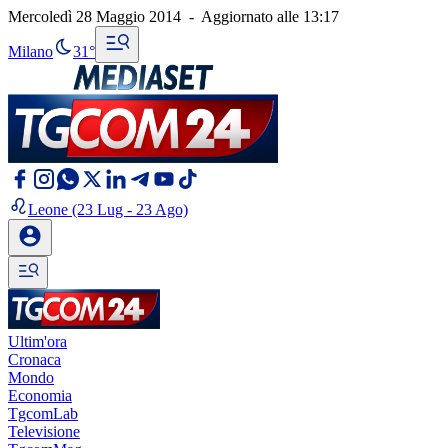
Mercoledì 28 Maggio 2014
-
Aggiornato alle
13:17
Milano
31°
Leone
(23 Lug - 23 Ago)
Ultim'ora
Cronaca
Mondo
Economia
TgcomLab
Televisione