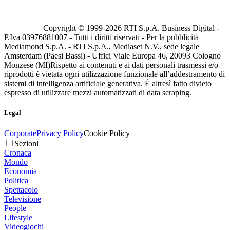
Copyright © 1999-
2026
RTI S.p.A. Business Digital -
P.Iva 03976881007 - Tutti i diritti riservati - Per la pubblicità
Mediamond S.p.A. - RTI S.p.A., Mediaset N.V., sede legale
Amsterdam (Paesi Bassi) - Uffici Viale Europa 46, 20093 Cologno
Monzese (MI)
Rispetto ai contenuti e ai dati personali trasmessi e/o
riprodotti è vietata ogni utilizzazione funzionale all’addestramento di
sistemi di intelligenza artificiale generativa. È altresì fatto divieto
espresso di utilizzare mezzi automatizzati di data scraping.
Legal
Corporate
Privacy Policy
Cookie Policy
Sezioni
Cronaca
Mondo
Economia
Politica
Spettacolo
Televisione
People
Lifestyle
Videogiochi