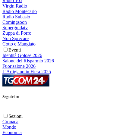
Radio 105
Virgin Radio
Radio Montecarlo
Radio Subasio
Comingsoon
Superguidatv
Zuppa di Porro
Non Sprecare
Cotto e Mangiato
Eventi
Identità Golose 2026
Salone del Risparmio 2026
Fuorisalone 2026
L'Artigiano in Fiera 2025
Seguici su
Sezioni
Cronaca
Mondo
Economia