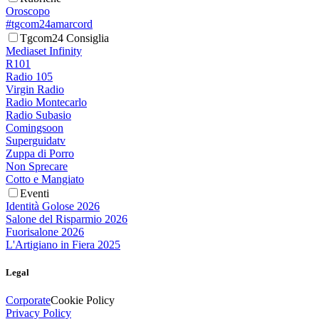
Oroscopo
#tgcom24amarcord
Tgcom24 Consiglia
Mediaset Infinity
R101
Radio 105
Virgin Radio
Radio Montecarlo
Radio Subasio
Comingsoon
Superguidatv
Zuppa di Porro
Non Sprecare
Cotto e Mangiato
Eventi
Identità Golose 2026
Salone del Risparmio 2026
Fuorisalone 2026
L'Artigiano in Fiera 2025
Legal
Corporate
Cookie Policy
Privacy Policy