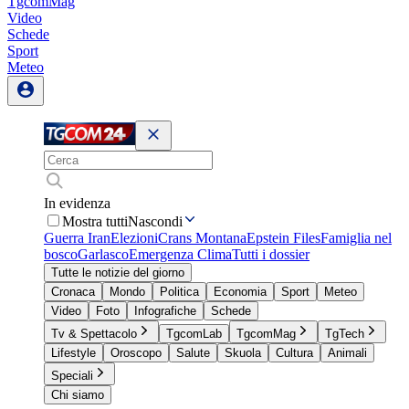
TgcomMag
Video
Schede
Sport
Meteo
In evidenza
Mostra tutti
Nascondi
Guerra Iran
Elezioni
Crans Montana
Epstein Files
Famiglia nel
bosco
Garlasco
Emergenza Clima
Tutti i dossier
Tutte le notizie del giorno
Cronaca
Mondo
Politica
Economia
Sport
Meteo
Video
Foto
Infografiche
Schede
Tv & Spettacolo
TgcomLab
TgcomMag
TgTech
Lifestyle
Oroscopo
Salute
Skuola
Cultura
Animali
Speciali
Chi siamo