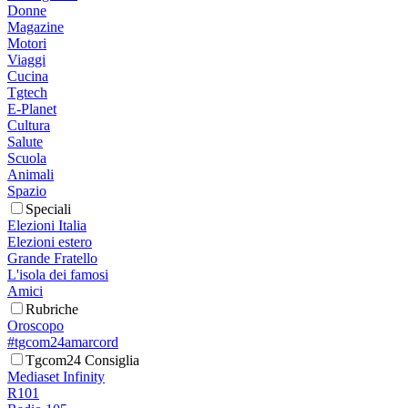
Donne
Magazine
Motori
Viaggi
Cucina
Tgtech
E-Planet
Cultura
Salute
Scuola
Animali
Spazio
Speciali
Elezioni Italia
Elezioni estero
Grande Fratello
L'isola dei famosi
Amici
Rubriche
Oroscopo
#tgcom24amarcord
Tgcom24 Consiglia
Mediaset Infinity
R101