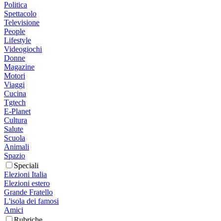
Politica
Spettacolo
Televisione
People
Lifestyle
Videogiochi
Donne
Magazine
Motori
Viaggi
Cucina
Tgtech
E-Planet
Cultura
Salute
Scuola
Animali
Spazio
Speciali
Elezioni Italia
Elezioni estero
Grande Fratello
L'isola dei famosi
Amici
Rubriche