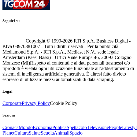
Seguici su
Copyright © 1999-
2026
RTI S.p.A. Business Digital -
P.Iva 03976881007 - Tutti i diritti riservati - Per la pubblicità
Mediamond S.p.A. - RTI S.p.A., Mediaset N.V., sede legale
Amsterdam (Paesi Bassi) - Uffici Viale Europa 46, 20093 Cologno
Monzese (MI)
Rispetto ai contenuti e ai dati personali trasmessi e/o
riprodotti è vietata ogni utilizzazione funzionale all’addestramento di
sistemi di intelligenza artificiale generativa. È altresì fatto divieto
espresso di utilizzare mezzi automatizzati di data scraping.
Legal
Corporate
Privacy Policy
Cookie Policy
Sezioni
Cronaca
Mondo
Economia
Politica
Spettacolo
Televisione
People
Lifestyl
Planet
Cultura
Salute
Scuola
Animali
Spazio