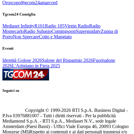
Oroscopo
#tgcom24amarcord
Tgcom24 Consiglia
Mediaset Infinity
R101
Radio 105
Virgin Radio
Radio
Montecarlo
Radio Subasio
Comingsoon
Superguidatv
Zuppa di
Porro
Non Sprecare
Cotto e Mangiato
Eventi
Identità Golose 2026
Salone del Risparmio 2026
Fuorisalone
2026
L'Artigiano in Fiera 2025
Seguici su
Copyright © 1999-
2026
RTI S.p.A. Business Digital -
P.Iva 03976881007 - Tutti i diritti riservati - Per la pubblicità
Mediamond S.p.A. - RTI S.p.A., Mediaset N.V., sede legale
Amsterdam (Paesi Bassi) - Uffici Viale Europa 46, 20093 Cologno
Monzese (MI)
Rispetto ai contenuti e ai dati personali trasmessi e/o