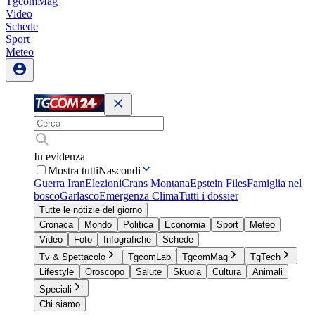
TgcomMag
Video
Schede
Sport
Meteo
In evidenza
Mostra tutti
Nascondi
Guerra Iran
Elezioni
Crans Montana
Epstein Files
Famiglia nel
bosco
Garlasco
Emergenza Clima
Tutti i dossier
Tutte le notizie del giorno
Cronaca
Mondo
Politica
Economia
Sport
Meteo
Video
Foto
Infografiche
Schede
Tv & Spettacolo
TgcomLab
TgcomMag
TgTech
Lifestyle
Oroscopo
Salute
Skuola
Cultura
Animali
Speciali
Chi siamo