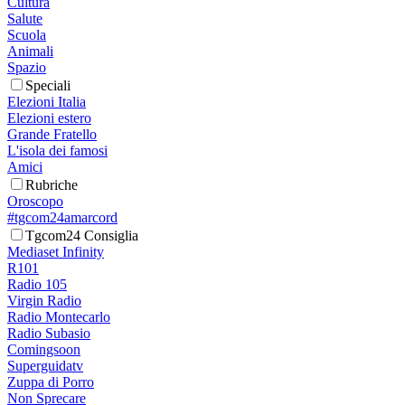
Cultura
Salute
Scuola
Animali
Spazio
Speciali
Elezioni Italia
Elezioni estero
Grande Fratello
L'isola dei famosi
Amici
Rubriche
Oroscopo
#tgcom24amarcord
Tgcom24 Consiglia
Mediaset Infinity
R101
Radio 105
Virgin Radio
Radio Montecarlo
Radio Subasio
Comingsoon
Superguidatv
Zuppa di Porro
Non Sprecare