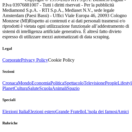
P.Iva 03976881007 - Tutti i diritti riservati - Per la pubblicità
Mediamond S.p.A. - RTI S.p.A., Mediaset N.V., sede legale
Amsterdam (Paesi Bassi) - Uffici Viale Europa 46, 20093 Cologno
Monzese (MI)
Rispetto ai contenuti e ai dati personali trasmessi e/o
riprodotti è vietata ogni utilizzazione funzionale all’addestramento di
sistemi di intelligenza artificiale generativa. È altresì fatto divieto
espresso di utilizzare mezzi automatizzati di data scraping.
Legal
Corporate
Privacy Policy
Cookie Policy
Sezioni
Cronaca
Mondo
Economia
Politica
Spettacolo
Televisione
People
Lifestyl
Planet
Cultura
Salute
Scuola
Animali
Spazio
Speciali
Elezioni Italia
Elezioni estero
Grande Fratello
L'isola dei famosi
Amici
Rubriche