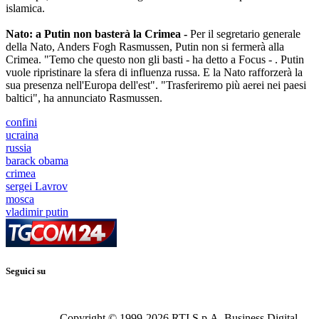
islamica.
Nato: a Putin non basterà la Crimea -
Per il segretario generale
della Nato, Anders Fogh Rasmussen, Putin non si fermerà alla
Crimea. "Temo che questo non gli basti - ha detto a Focus - . Putin
vuole ripristinare la sfera di influenza russa. E la Nato rafforzerà la
sua presenza nell'Europa dell'est". "Trasferiremo più aerei nei paesi
baltici", ha annunciato Rasmussen.
confini
ucraina
russia
barack obama
crimea
sergei Lavrov
mosca
vladimir putin
Seguici su
Copyright © 1999-
2026
RTI S.p.A. Business Digital -