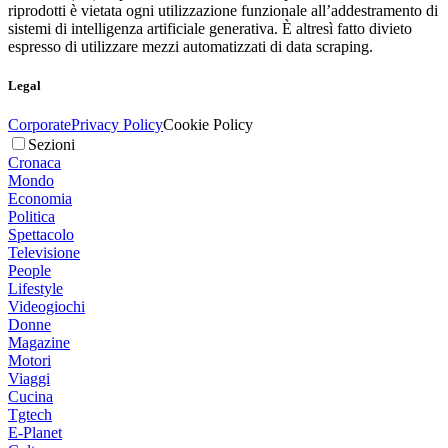
riprodotti è vietata ogni utilizzazione funzionale all’addestramento di
sistemi di intelligenza artificiale generativa. È altresì fatto divieto
espresso di utilizzare mezzi automatizzati di data scraping.
Legal
Corporate
Privacy Policy
Cookie Policy
Sezioni
Cronaca
Mondo
Economia
Politica
Spettacolo
Televisione
People
Lifestyle
Videogiochi
Donne
Magazine
Motori
Viaggi
Cucina
Tgtech
E-Planet