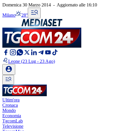
Domenica 30 Marzo 2014
-
Aggiornato alle
16:10
Milano
28°
Leone
(23 Lug - 23 Ago)
Ultim'ora
Cronaca
Mondo
Economia
TgcomLab
Televisione