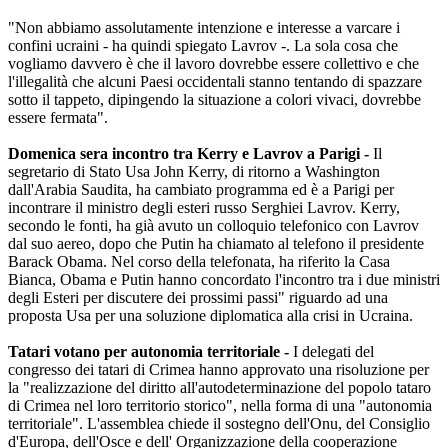
"Non abbiamo assolutamente intenzione e interesse a varcare i
confini ucraini - ha quindi spiegato Lavrov -. La sola cosa che
vogliamo davvero è che il lavoro dovrebbe essere collettivo e che
l'illegalità che alcuni Paesi occidentali stanno tentando di spazzare
sotto il tappeto, dipingendo la situazione a colori vivaci, dovrebbe
essere fermata".
Domenica sera incontro tra Kerry e Lavrov a Parigi -
Il
segretario di Stato Usa John Kerry, di ritorno a Washington
dall'Arabia Saudita, ha cambiato programma ed è a Parigi per
incontrare il ministro degli esteri russo Serghiei Lavrov. Kerry,
secondo le fonti, ha già avuto un colloquio telefonico con Lavrov
dal suo aereo, dopo che Putin ha chiamato al telefono il presidente
Barack Obama. Nel corso della telefonata, ha riferito la Casa
Bianca, Obama e Putin hanno concordato l'incontro tra i due ministri
degli Esteri per discutere dei prossimi passi" riguardo ad una
proposta Usa per una soluzione diplomatica alla crisi in Ucraina.
Tatari votano per autonomia territoriale -
I delegati del
congresso dei tatari di Crimea hanno approvato una risoluzione per
la "realizzazione del diritto all'autodeterminazione del popolo tataro
di Crimea nel loro territorio storico", nella forma di una "autonomia
territoriale". L'assemblea chiede il sostegno dell'Onu, del Consiglio
d'Europa, dell'Osce e dell' Organizzazione della cooperazione