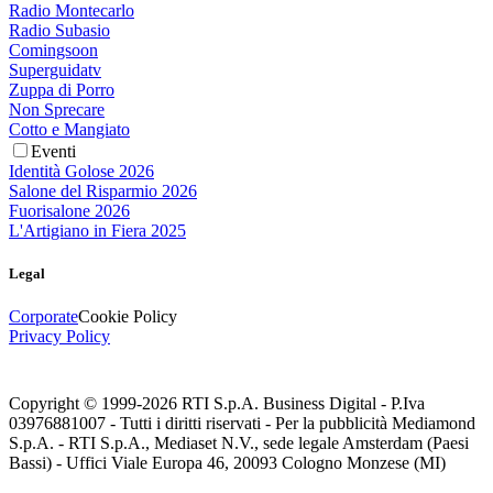
Radio Montecarlo
Radio Subasio
Comingsoon
Superguidatv
Zuppa di Porro
Non Sprecare
Cotto e Mangiato
Eventi
Identità Golose 2026
Salone del Risparmio 2026
Fuorisalone 2026
L'Artigiano in Fiera 2025
Legal
Corporate
Cookie Policy
Privacy Policy
Copyright © 1999-
2026
RTI S.p.A. Business Digital - P.Iva
03976881007 - Tutti i diritti riservati - Per la pubblicità Mediamond
S.p.A. - RTI S.p.A., Mediaset N.V., sede legale Amsterdam (Paesi
Bassi) - Uffici Viale Europa 46, 20093 Cologno Monzese (MI)