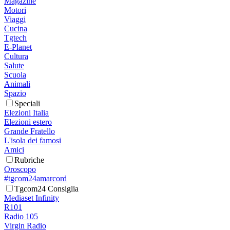
Magazine
Motori
Viaggi
Cucina
Tgtech
E-Planet
Cultura
Salute
Scuola
Animali
Spazio
Speciali
Elezioni Italia
Elezioni estero
Grande Fratello
L'isola dei famosi
Amici
Rubriche
Oroscopo
#tgcom24amarcord
Tgcom24 Consiglia
Mediaset Infinity
R101
Radio 105
Virgin Radio