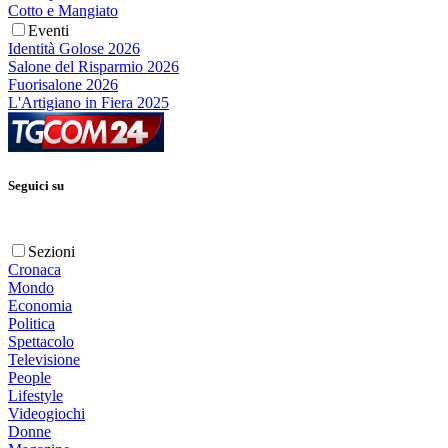
Cotto e Mangiato
Eventi
Identità Golose 2026
Salone del Risparmio 2026
Fuorisalone 2026
L'Artigiano in Fiera 2025
Seguici su
Sezioni
Cronaca
Mondo
Economia
Politica
Spettacolo
Televisione
People
Lifestyle
Videogiochi
Donne