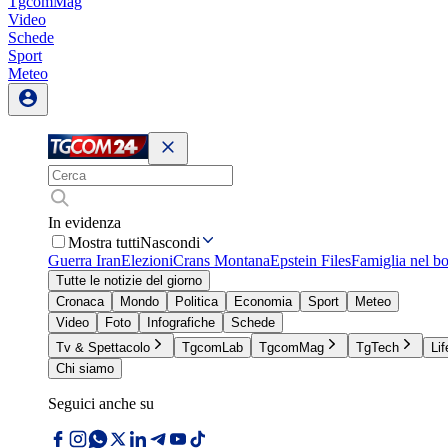
TgcomMag
Video
Schede
Sport
Meteo
In evidenza
Mostra tutti
Nascondi
Guerra Iran
Elezioni
Crans Montana
Epstein Files
Famiglia nel b
Tutte le notizie del giorno
Cronaca
Mondo
Politica
Economia
Sport
Meteo
Video
Foto
Infografiche
Schede
Tv & Spettacolo
TgcomLab
TgcomMag
TgTech
Lif
Chi siamo
Seguici anche su