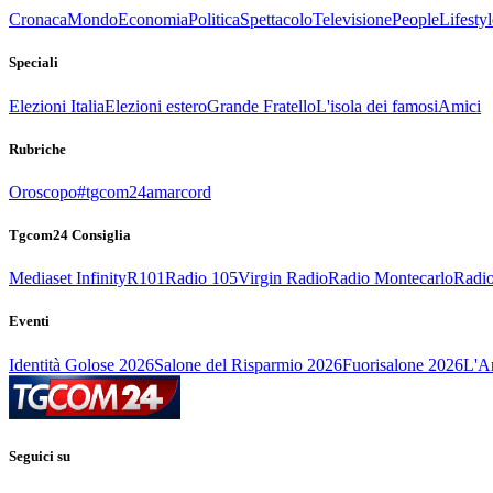
Cronaca
Mondo
Economia
Politica
Spettacolo
Televisione
People
Lifestyl
Speciali
Elezioni Italia
Elezioni estero
Grande Fratello
L'isola dei famosi
Amici
Rubriche
Oroscopo
#tgcom24amarcord
Tgcom24 Consiglia
Mediaset Infinity
R101
Radio 105
Virgin Radio
Radio Montecarlo
Radio
Eventi
Identità Golose 2026
Salone del Risparmio 2026
Fuorisalone 2026
L'Ar
Seguici su