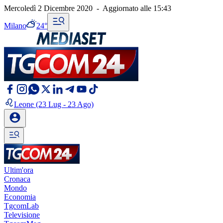
Mercoledì 2 Dicembre 2020
-
Aggiornato alle
15:43
Milano
24°
Leone
(23 Lug - 23 Ago)
Ultim'ora
Cronaca
Mondo
Economia
TgcomLab
Televisione