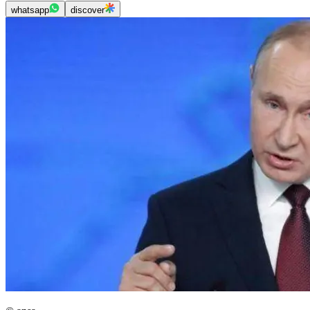
whatsapp
discover