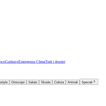
osco
Garlasco
Emergenza Clima
Tutti i dossier
estyle
Oroscopo
Salute
Skuola
Cultura
Animali
Speciali