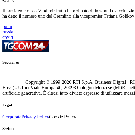
© ansa
Il presidente russo Vladimir Putin ha ordinato di iniziare la vaccinazi
ha detto il numero uno del Cremlino alla vicepremier Tatiana Golikov
putin
russia
covid
Seguici su
Copyright © 1999-
2026
RTI S.p.A. Business Digital - P.I
Bassi) - Uffici Viale Europa 46, 20093 Cologno Monzese (MI)
Rispett
artificiale generativa. È altresì fatto divieto espresso di utilizzare mez
Legal
Corporate
Privacy Policy
Cookie Policy
Sezioni