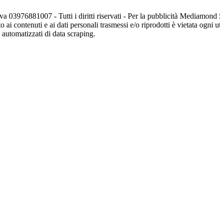
va 03976881007 - Tutti i diritti riservati - Per la pubblicità Mediamon
o ai contenuti e ai dati personali trasmessi e/o riprodotti è vietata ogni 
zi automatizzati di data scraping.