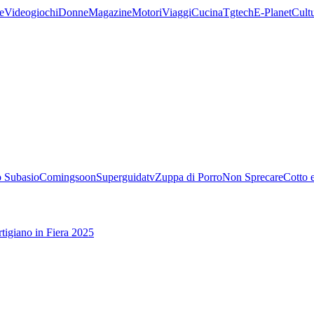
e
Videogiochi
Donne
Magazine
Motori
Viaggi
Cucina
Tgtech
E-Planet
Cult
 Subasio
Comingsoon
Superguidatv
Zuppa di Porro
Non Sprecare
Cotto 
tigiano in Fiera 2025