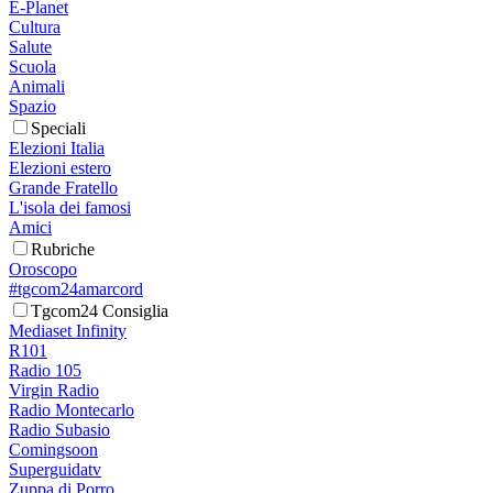
E-Planet
Cultura
Salute
Scuola
Animali
Spazio
Speciali
Elezioni Italia
Elezioni estero
Grande Fratello
L'isola dei famosi
Amici
Rubriche
Oroscopo
#tgcom24amarcord
Tgcom24 Consiglia
Mediaset Infinity
R101
Radio 105
Virgin Radio
Radio Montecarlo
Radio Subasio
Comingsoon
Superguidatv
Zuppa di Porro