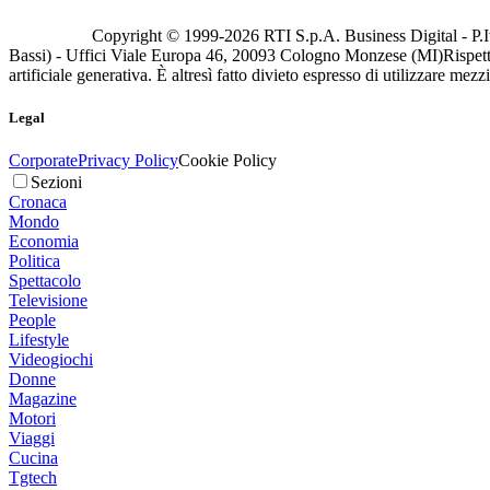
Copyright © 1999-
2026
RTI S.p.A. Business Digital - P.I
Bassi) - Uffici Viale Europa 46, 20093 Cologno Monzese (MI)
Rispett
artificiale generativa. È altresì fatto divieto espresso di utilizzare mez
Legal
Corporate
Privacy Policy
Cookie Policy
Sezioni
Cronaca
Mondo
Economia
Politica
Spettacolo
Televisione
People
Lifestyle
Videogiochi
Donne
Magazine
Motori
Viaggi
Cucina
Tgtech