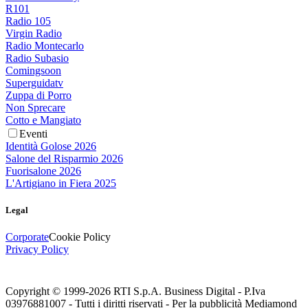
R101
Radio 105
Virgin Radio
Radio Montecarlo
Radio Subasio
Comingsoon
Superguidatv
Zuppa di Porro
Non Sprecare
Cotto e Mangiato
Eventi
Identità Golose 2026
Salone del Risparmio 2026
Fuorisalone 2026
L'Artigiano in Fiera 2025
Legal
Corporate
Cookie Policy
Privacy Policy
Copyright © 1999-
2026
RTI S.p.A. Business Digital - P.Iva
03976881007 - Tutti i diritti riservati - Per la pubblicità Mediamond