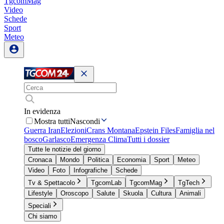
TgcomMag
Video
Schede
Sport
Meteo
In evidenza
Mostra tutti
Nascondi
Guerra Iran
Elezioni
Crans Montana
Epstein Files
Famiglia nel
bosco
Garlasco
Emergenza Clima
Tutti i dossier
Tutte le notizie del giorno
Cronaca
Mondo
Politica
Economia
Sport
Meteo
Video
Foto
Infografiche
Schede
Tv & Spettacolo
TgcomLab
TgcomMag
TgTech
Lifestyle
Oroscopo
Salute
Skuola
Cultura
Animali
Speciali
Chi siamo