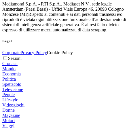
Mediamond S.p.A. - RTI S.p.A., Mediaset N.V., sede legale
Amsterdam (Paesi Bassi) - Uffici Viale Europa 46, 20093 Cologno
Monzese (MI)
Rispetto ai contenuti e ai dati personali trasmessi e/o
riprodotti è vietata ogni utilizzazione funzionale all’addestramento di
sistemi di intelligenza artificiale generativa. È altresì fatto divieto
espresso di utilizzare mezzi automatizzati di data scraping.
Legal
Corporate
Privacy Policy
Cookie Policy
Sezioni
Cronaca
Mondo
Economia
Politica
Spettacolo
Televisione
People
Lifestyle
Videogiochi
Donne
Magazine
Motori
Viaggi