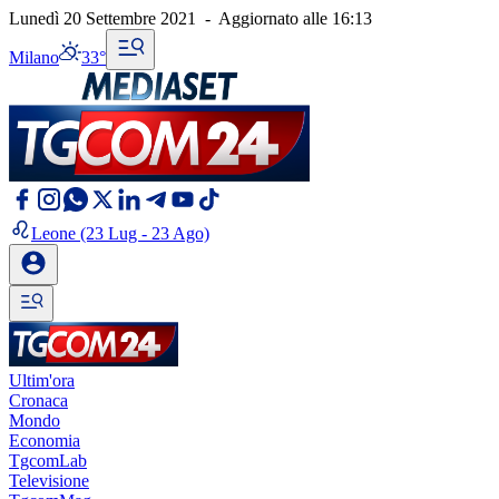
Lunedì 20 Settembre 2021
-
Aggiornato alle
16:13
Milano
33°
Leone
(23 Lug - 23 Ago)
Ultim'ora
Cronaca
Mondo
Economia
TgcomLab
Televisione