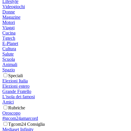
Lifestyle
Videogiochi
Donne
Magazine
Motori
Viaggi
Cucina
Tgtech
E-Planet
Cultura
Salute
Scuola
Animali
Spazio
Speciali
Elezioni Italia
Elezioni estero
Grande Fratello
L'isola dei famosi
Amici
Rubriche
Oroscopo
#tgcom24amarcord
Tgcom24 Consiglia
Mediaset Infinity