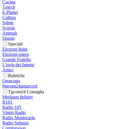
Cucina
Tgtech
E-Planet
Cultura
Salute
Scuola
Animali
Spazio
Speciali
Elezioni Italia
Elezioni estero
Grande Fratello
L'isola dei famosi
Amici
Rubriche
Oroscopo
#tgcom24amarcord
Tgcom24 Consiglia
Mediaset Infinity
R101
Radio 105
Virgin Radio
Radio Montecarlo
Radio Subasio
Comingsoon