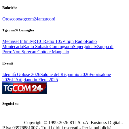
Rubriche
Oroscopo
#tgcom24amarcord
Tgcom24 Consiglia
Mediaset Infinity
R101
Radio 105
Virgin Radio
Radio
Montecarlo
Radio Subasio
Comingsoon
Superguidatv
Zuppa di
Porro
Non Sprecare
Cotto e Mangiato
Eventi
Identità Golose 2026
Salone del Risparmio 2026
Fuorisalone
2026
L'Artigiano in Fiera 2025
Seguici su
Copyright © 1999-
2026
RTI S.p.A. Business Digital -
P.Iva 03976881007 - Tutti i diritti riservati - Per la pubblicità