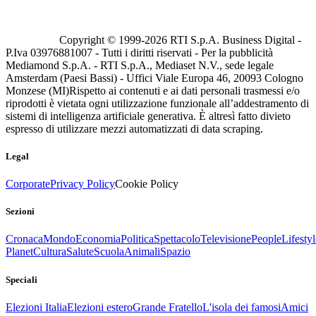
Copyright © 1999-
2026
RTI S.p.A. Business Digital -
P.Iva 03976881007 - Tutti i diritti riservati - Per la pubblicità
Mediamond S.p.A. - RTI S.p.A., Mediaset N.V., sede legale
Amsterdam (Paesi Bassi) - Uffici Viale Europa 46, 20093 Cologno
Monzese (MI)
Rispetto ai contenuti e ai dati personali trasmessi e/o
riprodotti è vietata ogni utilizzazione funzionale all’addestramento di
sistemi di intelligenza artificiale generativa. È altresì fatto divieto
espresso di utilizzare mezzi automatizzati di data scraping.
Legal
Corporate
Privacy Policy
Cookie Policy
Sezioni
Cronaca
Mondo
Economia
Politica
Spettacolo
Televisione
People
Lifestyl
Planet
Cultura
Salute
Scuola
Animali
Spazio
Speciali
Elezioni Italia
Elezioni estero
Grande Fratello
L'isola dei famosi
Amici